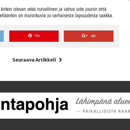
ir­kon ole­van sekä tur­val­li­nen ja vah­va side juu­riin että
el­lään­kin on muis­ti­ku­via jo var­hai­ses­ta lap­suu­des­ta saakka.
PIN
JAA
i
Seuraava Artikkeli