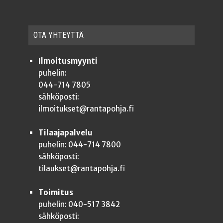
OTA YHTEYT­TÄ
Ilmoitusmyynti
puhelin:
044-714 7805
sähköposti:
ilmoitukset@rantapohja.fi
Tilaajapalvelu
puhelin: 044-714 7800
sähköposti:
tilaukset@rantapohja.fi
Toimitus
puhelin: 040-517 3842
sähköposti: