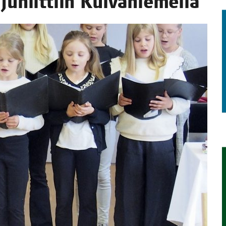
 juh­lit­tiin Kuivaniemellä
TAEN