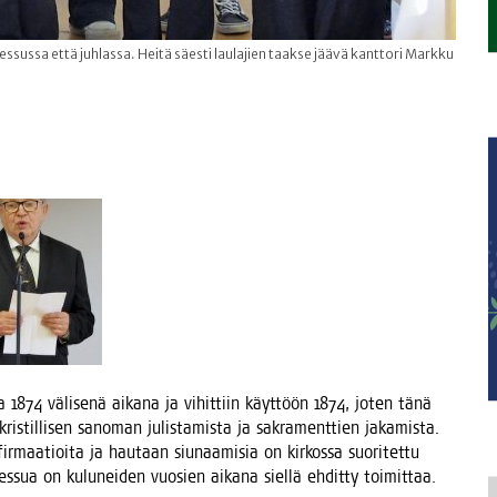
essussa että juhlassa. Heitä säesti laulajien taakse jäävä kanttori Markku
a 1874 väli­se­nä aika­na ja vihit­tiin käyt­töön 1874, joten tänä
s­til­li­sen sano­man julis­ta­mis­ta ja sakra­ment­tien jaka­mis­ta.
r­maa­tioi­ta ja hau­taan siu­naa­mi­sia on kir­kos­sa suo­ri­tet­tu
mes­sua on kulu­nei­den vuo­sien aika­na siel­lä ehdit­ty toimittaa.