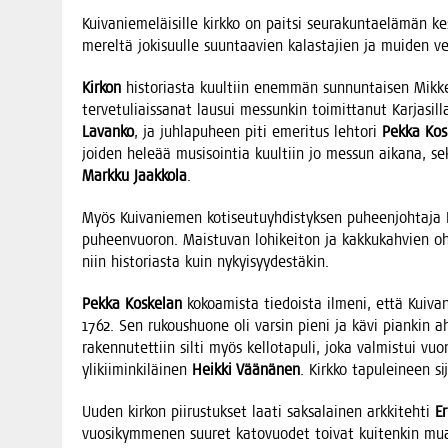
Kui­va­nie­me­läi­sil­le kirk­ko on pait­si seu­ra­kun­tae­lä­mä
merel­tä joki­suul­le suun­taa­vien kalas­ta­jien ja mui­den v
Kir­kon
his­to­rias­ta kuul­tiin enem­män sun­nun­tai­sen Mik­ke­l
ter­ve­tu­liais­sa­nat lausui mes­sun­kin toi­mit­ta­nut Kar­ja­sil­
Lavan­ko
, ja juh­la­pu­heen piti eme­ri­tus leh­to­ri
Pek­ka Kos­
joi­den hele­ää musi­soin­tia kuul­tiin jo mes­sun aika­na, se
Mark­ku Jaak­ko­la
.
Myös Kui­va­nie­men koti­seu­tu­yh­dis­tyk­sen puheen­joh­ta­ja 
puheen­vuo­ron. Mais­tu­van lohi­kei­ton ja kak­ku­kah­vien ohe
niin his­to­rias­ta kuin nykyisyydestäkin.
Pek­ka Kos­ke­lan
kokoa­mis­ta tie­dois­ta ilme­ni, että Kui­v
1762. Sen rukous­huo­ne oli var­sin pie­ni ja kävi pian­kin aht
raken­nu­tet­tiin sil­ti myös kel­lo­ta­pu­li, joka val­mis­tui vu
yli­kii­min­ki­läi­nen
Heik­ki Vää­nä­nen
. Kirk­ko tapu­lei­neen s
Uuden kir­kon pii­rus­tuk­set laa­ti sak­sa­lai­nen ark­ki­teh­ti
E
vuo­si­kym­me­nen suu­ret kato­vuo­det toi­vat kui­ten­kin mua