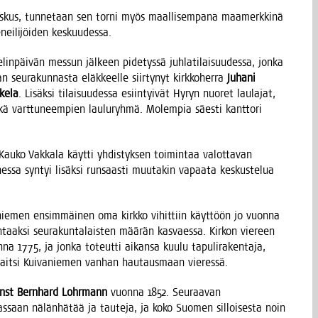
n kes­kus, tun­ne­taan sen tor­ni myös maal­li­sem­pa­na maa­merk­ki­nä
enei­li­jöi­den keskuudessa.
in­päi­vän mes­sun jäl­keen pide­tys­sä juh­la­ti­lai­suu­des­sa, jon­ka
lan seu­ra­kun­nas­ta eläk­keel­le siir­ty­nyt kirk­ko­her­ra
Juha­ni
ke­la
. Lisäk­si tilai­suu­des­sa esiin­tyi­vät Hyryn nuo­ret lau­la­jat,
kä vart­tu­neem­pien lau­lu­ryh­mä. Molem­pia säes­ti kant­to­ri
Kau­ko Vak­ka­la käyt­ti yhdis­tyk­sen toi­min­taa valot­ta­van
s­sa syn­tyi lisäk­si run­saas­ti muu­ta­kin vapaa­ta kes­kus­te­lua
a­nie­men ensim­mäi­nen oma kirk­ko vihit­tiin käyt­töön jo vuon­na
aak­si seu­ra­kun­ta­lais­ten mää­rän kas­vaes­sa. Kir­kon vie­reen
on­na 1775, ja jon­ka toteut­ti aikan­sa kuu­lu tapu­li­ra­ken­ta­ja,
ijait­si Kui­va­nie­men van­han hau­taus­maan vieressä.
rnst Bern­hard Lohr­mann
vuon­na 1852. Seu­raa­van
s­saan nälän­hä­tää ja tau­te­ja, ja koko Suo­men sil­loi­ses­ta noin