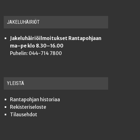
JAKE­LU­HÄI­RIÖT
Jakeluhäiriöilmoitukset Rantapohjaan
ma–pe klo 8.30–16.00
Puhelin: 044-714 7800
YLEISTÄ
Ran­ta­poh­jan historiaa
Rekis­te­ri­se­los­te
Tilauseh­dot