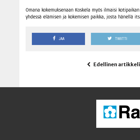
Oma­na koke­muk­se­naan Kos­ke­la myös ilmai­si koti­pai­kan k
yhdes­sä elä­mi­sen ja koke­mi­sen paik­ka, jos­ta hänel­lä its
JAA
TWIITTI
Edellinen artikkel