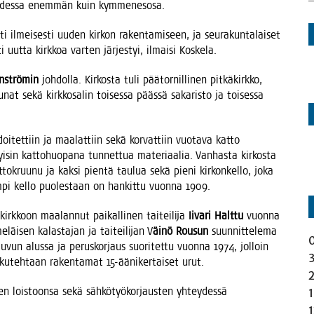
vuo­des­sa enem­män kuin kymmenesosa.
os­ti ilmei­ses­ti uuden kir­kon raken­ta­mi­seen, ja seu­ra­kun­ta­lai­set
i uut­ta kirk­koa var­ten jär­jes­tyi, ilmai­si Koskela.
n­strö­min
joh­dol­la. Kir­kos­ta tuli pää­tor­nil­li­nen pit­kä­kirk­ko,
ku­nat sekä kirk­ko­sa­lin toi­ses­sa pääs­sä saka­ris­to ja toi­ses­sa
­tet­tiin ja maa­lat­tiin sekä kor­vat­tiin vuo­ta­va kat­to
yi­sin kat­to­huo­pa­na tun­net­tua mate­ri­aa­lia. Van­has­ta kir­kos­ta
t­tok­ruu­nu ja kak­si pien­tä tau­lua sekä pie­ni kir­kon­kel­lo, joka
dem­pi kel­lo puo­les­taan on han­kit­tu vuon­na 1909.
irk­koon maa­lan­nut pai­kal­li­nen tai­tei­li­ja
Iiva­ri Halt­tu
vuon­na
­läi­sen kalas­ta­jan ja tai­tei­li­jan V
äinö Rousun
suun­nit­te­le­ma
vun alus­sa ja perus­kor­jaus suo­ri­tet­tu vuon­na 1974, jol­loin
rku­teh­taan raken­ta­mat 15-ääni­ker­tai­set urut.
en lois­toon­sa sekä säh­kö­työ­kor­jaus­ten yhtey­des­sä