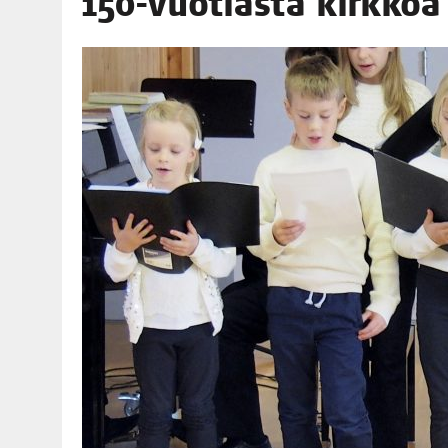
150-vuo­tias­ta kirk­koa
06.08.2026
|
TOI­VEI­DEN KOTI IISTÄ!
06.08.2026
|
KII­MIN­KI­PÄI­VÄT JÄR­JES­TE­TÄÄN PERIN­TEI­TÄ KUNNIOIT