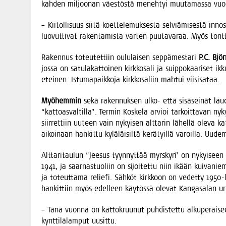
kah­den mil­joo­nan väes­tös­tä meneh­tyi muu­ta­mas­sa 
– Kii­tol­li­suus sii­tä koet­te­le­muk­ses­ta sel­viä­mi­ses­tä inn
luo­vut­ti­vat raken­ta­mis­ta var­ten puu­ta­va­raa. Myös tont­t
Raken­nus toteu­tet­tiin oulu­lai­sen sep­pä­mes­ta­ri
P.C. Björ
jos­sa on satu­la­kat­toi­nen kirk­ko­sa­li ja suip­po­kaa­ri­set ik
etei­nen. Istu­ma­paik­ko­ja kirk­ko­sa­liin mah­tui viisisataa.
Myö­hem­min
sekä raken­nuk­sen ulko- että sisä­sei­nät lau­doi
“kat­toas­val­til­la”. Ter­min Kos­ke­la arvioi tar­koit­ta­van nyk
siir­ret­tiin uuteen vain nykyi­sen alt­ta­rin lähel­lä ole­va ka
aikoi­naan han­kit­tu kylä­läi­sil­tä kerä­tyil­lä varoil­la. Uu
Alt­ta­ri­tau­lun “Jee­sus tyyn­nyt­tää myrs­kyn” on nykyi­seen k
1941, ja saar­nas­tuo­liin on sijoi­tet­tu niin ikään kui­va­nie­me
ja toteut­ta­ma relie­fi. Säh­köt kirk­koon on vedet­ty 1950-lu
han­kit­tiin myös edel­leen käy­tös­sä ole­vat Kan­ga­sa­lan u
– Tänä vuon­na on kat­tok­ruu­nut puh­dis­tet­tu alku­pe­räi­se
kynt­ti­lä­lam­put uusittu.