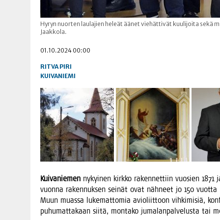
Hyryn nuorten laulajien heleät äänet viehättivät kuulijoita sekä m
Jaakkola.
01.10.2024 00:00
RITVA PIRI
KUIVANIEMI
Kui­va­nie­men
nykyi­nen kirk­ko raken­net­tiin vuo­sien 1871 j
vuon­na raken­nuk­sen sei­nät ovat näh­neet jo 150 vuot­ta kri
Muun muas­sa luke­mat­to­mia avio­liit­toon vih­ki­mi­siä, kon­fi
puhu­mat­ta­kaan sii­tä, mon­ta­ko juma­lan­pal­ve­lus­ta tai 