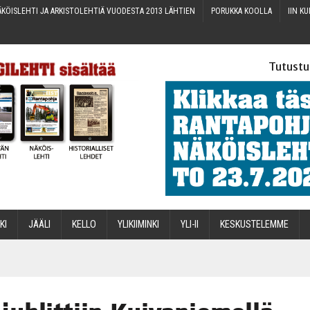
KÖIS­LEH­TI JA ARKIS­TO­LEH­TIÄ VUO­DES­TA 2013 LÄHTIEN
PORUK­KA KOOLLA
IIN KU
Tutustu
­KI
JÄÄ­LI
KEL­LO
YLI­KII­MIN­KI
YLI-II
KES­KUS­TE­LEM­ME
STA