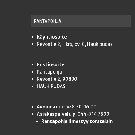
RAN­TA­POH­JA
Käyntiosoite
Revontie 2, II krs, ovi C, Haukipudas
Postiosoite
Rantapohja
Revontie 2, 90830
HAUKIPUDAS
Avoinna
ma-pe 8.30-16.00
Asiakaspalvelu
p. 044-714 7800
Rantapohja ilmestyy torstaisin