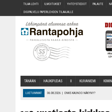
TILAA LEH­TI
ILMOI­TUK­SET
YHTEYS­TIE­DOT
PALAU­TE
NÄ
DIGI­PAL­VE­LU PAPE­RI­LEH­DEN TILAAJALLE
TÄNÄÄN
HAU­KI­PU­DAS
II
KUI­VA­NIE­MI
KII­MIN
LUETUIMMAT
06.08.2026
|
ONKS KAU­NOO NÄKYNY?
06.08.2026
|
MAKA­RO­NI­LAA­TI­KOL­LA ARKEEN
06.08.2026
|
OPIN­TOI­HIN KAN­SA­LAIS­OPIS­TOS­SA VOI SAA­DA AVUSTU