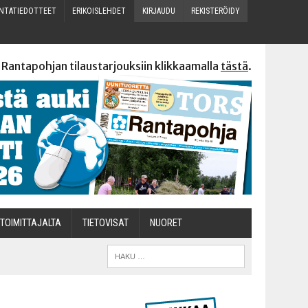
N­TA­TIE­DOT­TEET
ERI­KOIS­LEH­DET
KIR­JAU­DU
REKIS­TE­RÖI­DY
 Rantapohjan tilaustarjouksiin klikkaamalla
tästä
.
TOI­MIT­TA­JAL­TA
TIETOVISAT
NUO­RET