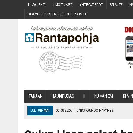
TILAA LEH­TI
ILMOI­TUK­SET
YHTEYS­TIE­DOT
PALAU­TE
NÄ
DIGI­PAL­VE­LU PAPE­RI­LEH­DEN TILAAJALLE
TÄNÄÄN
HAU­KI­PU­DAS
II
KUI­VA­NIE­MI
KII­MIN
LUETUIMMAT
06.08.2026
|
ONKS KAU­NOO NÄKYNY?
06.08.2026
|
MAKA­RO­NI­LAA­TI­KOL­LA ARKEEN
06.08.2026
|
OPIN­TOI­HIN KAN­SA­LAIS­OPIS­TOS­SA VOI SAA­DA AVUSTU