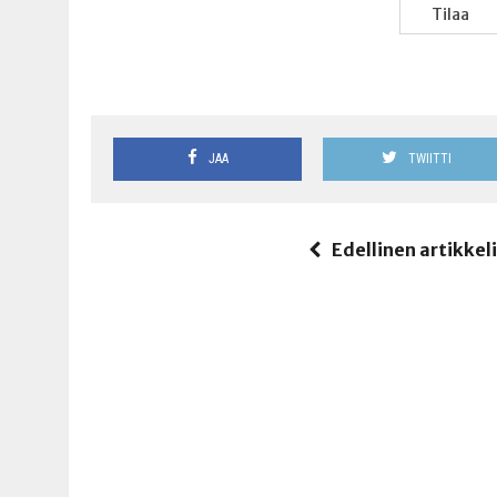
Tilaa
JAA
TWIITTI
Edellinen artikkel