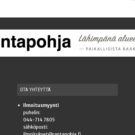
OTA YHTEYT­TÄ
Ilmoitusmyynti
puhelin:
044-714 7805
sähköposti:
ilmoitukset@rantapohja.fi