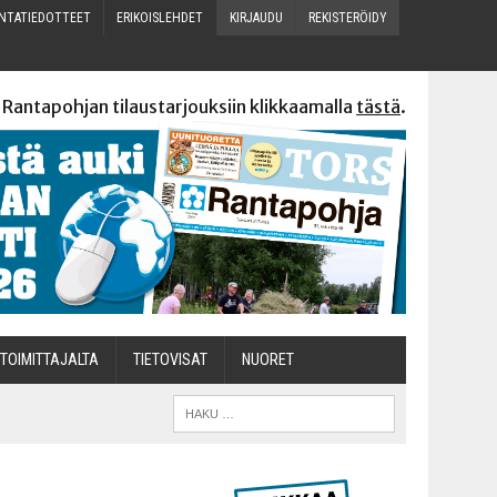
N­TA­TIE­DOT­TEET
ERI­KOIS­LEH­DET
KIR­JAU­DU
REKIS­TE­RÖI­DY
 Rantapohjan tilaustarjouksiin klikkaamalla
tästä
.
TOI­MIT­TA­JAL­TA
TIETOVISAT
NUO­RET