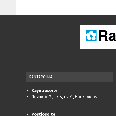
RAN­TA­POH­JA
Käyntiosoite
Revontie 2, II krs, ovi C, Haukipudas
Postiosoite