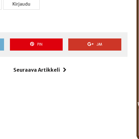
Kir­jau­du
PIN
JAA
i
Seuraava Artikkeli