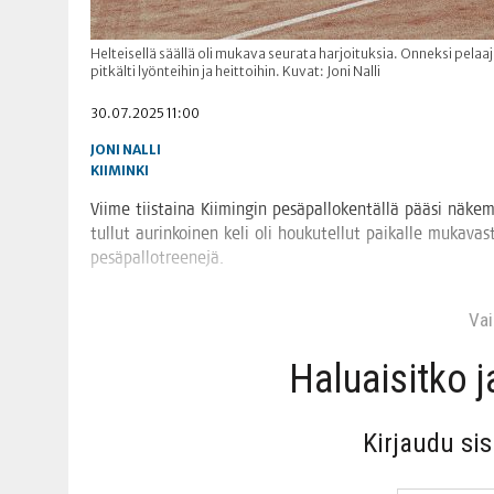
Helteisellä säällä oli mukava seurata harjoituksia. Onneksi pela
pitkälti lyönteihin ja heittoihin. Kuvat: Joni Nalli
30.07.2025 11:00
JONI NALLI
KIIMINKI
Vii­me tiis­tai­na Kii­min­gin pesä­pal­lo­ken­täl­lä pää­si näk
tul­lut aurin­koi­nen keli oli hou­ku­tel­lut pai­kal­le muka­vas
pesäpallotreenejä.
Vain
Haluai­sit­ko 
Kir­jau­du si