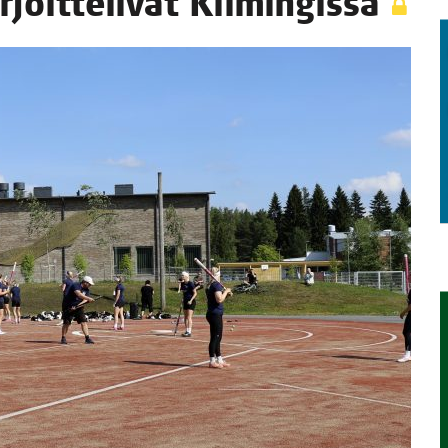
joit­te­li­vat Kiimingissä
TAEN