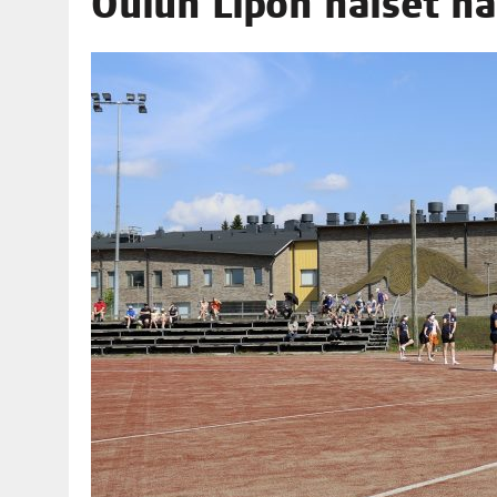
Oulun Lipon nai­set har­
06.08.2026
|
TOI­VEI­DEN KOTI IISTÄ!
06.08.2026
|
KII­MIN­KI­PÄI­VÄT JÄR­JES­TE­TÄÄN PERIN­TEI­TÄ KUNNIOIT