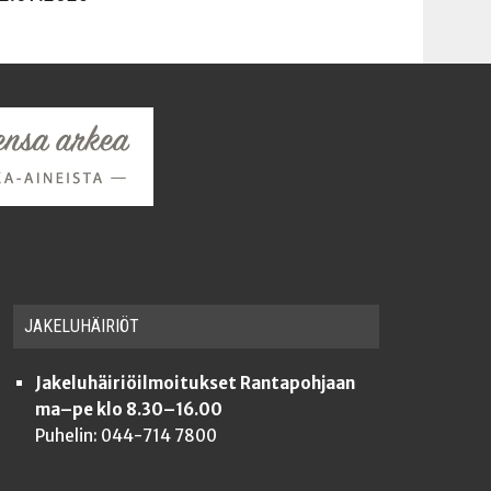
JAKE­LU­HÄI­RIÖT
Jakeluhäiriöilmoitukset Rantapohjaan
ma–pe klo 8.30–16.00
Puhelin: 044-714 7800