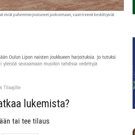
ajat eivät pahemmin joutuneet juoksemaan, vaan treenit keskittyivät
e­mään Oulun Lipon nais­ten jouk­ku­een har­joi­tuk­sia. Jo tutuk­si
­ti ylei­söä seu­raa­maan musii­kin tah­dis­sa vedet­ty­jä
 Tilaa­jil­le
jat­kaa lukemista?
sään tai tee tilaus