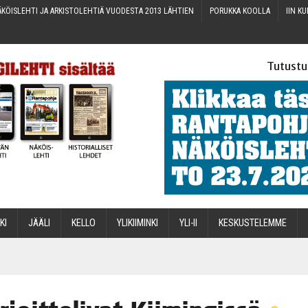
KÖIS­LEH­TI JA ARKIS­TO­LEH­TIÄ VUO­DES­TA 2013 LÄHTIEN
PORUK­KA KOOLLA
IIN KU
Tutustu
­KI
JÄÄ­LI
KEL­LO
YLI­KII­MIN­KI
YLI-II
KES­KUS­TE­LEM­ME
STA