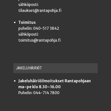
sähköposti:
tilaukset@rantapohja.fi
Toimitus
puhelin: 040-517 3842
sähköposti:
toimitus@rantapohja.fi
JAKE­LU­HÄI­RIÖT
Jakeluhäiriöilmoitukset Rantapohjaan
ma–pe klo 8.30–16.00
Puhelin: 044-714 7800