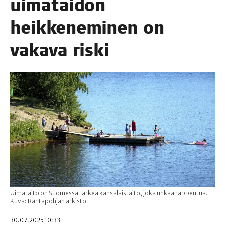
uima­tai­don
heik­ke­ne­mi­nen on
vaka­va riski
Uimataito on Suomessa tärkeä kansalaistaito, joka uhkaa rappeutua.
Kuva: Rantapohjan arkisto
30.07.2025 10:33