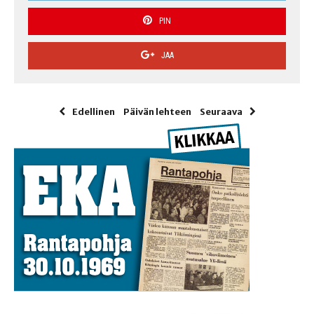
PIN
JAA
Edellinen
Päivän lehteen
Seuraava