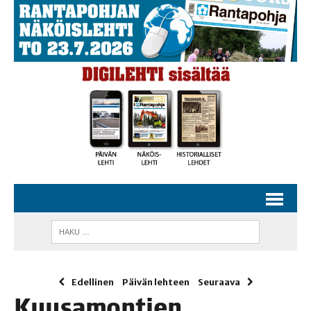
Edellinen
Päivän lehteen
Seuraava
Kuusa­mon­tien