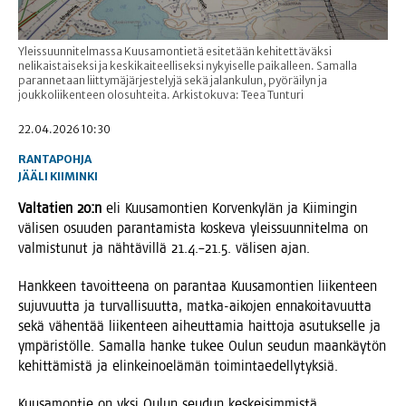
Yleissuunnitelmassa Kuusamontietä esitetään kehitettäväksi
nelikaistaiseksi ja keskikaiteelliseksi nykyiselle paikalleen. Samalla
parannetaan liittymäjärjestelyjä sekä jalankulun, pyöräilyn ja
joukkoliikenteen olosuhteita. Arkistokuva: Teea Tunturi
22.04.2026 10:30
RANTAPOHJA
JÄÄLI
KIIMINKI
Val­ta­tien 20:n
eli Kuusa­mon­tien Kor­ven­ky­län ja Kii­min­gin
väli­sen osuu­den paran­ta­mis­ta kos­ke­va yleis­suun­ni­tel­ma on
val­mis­tu­nut ja näh­tä­vil­lä 21.4.–21.5. väli­sen ajan.
Hank­keen tavoit­tee­na on paran­taa Kuusa­mon­tien lii­ken­teen
suju­vuut­ta ja tur­val­li­suut­ta, mat­ka-aiko­jen enna­koi­ta­vuut­ta
sekä vähen­tää lii­ken­teen aiheut­ta­mia hait­to­ja asu­tuk­sel­le ja
ympä­ris­töl­le. Samal­la han­ke tukee Oulun seu­dun maan­käy­tön
kehit­tä­mis­tä ja elin­kei­noe­lä­män toimintaedellytyksiä.
Kuusa­mon­tie on yksi Oulun seu­dun kes­kei­sim­mis­tä