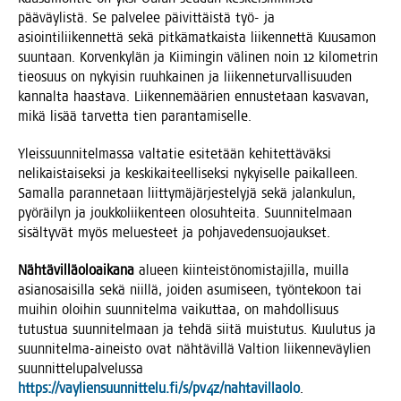
pää­väy­lis­tä. Se pal­ve­lee päi­vit­täis­tä työ- ja
asioin­ti­lii­ken­net­tä sekä pit­kä­mat­kais­ta lii­ken­net­tä Kuusa­mon
suun­taan. Kor­ven­ky­län ja Kii­min­gin väli­nen noin 12 kilo­met­rin
tie­o­suus on nykyi­sin ruuh­kai­nen ja lii­ken­ne­tur­val­li­suu­den
kan­nal­ta haas­ta­va. Lii­ken­ne­mää­rien ennus­te­taan kas­va­van,
mikä lisää tar­vet­ta tien parantamiselle.
Yleis­suun­ni­tel­mas­sa val­ta­tie esi­te­tään kehi­tet­tä­väk­si
neli­kais­tai­sek­si ja kes­ki­kai­teel­li­sek­si nykyi­sel­le pai­kal­leen.
Samal­la paran­ne­taan liit­ty­mä­jär­jes­te­ly­jä sekä jalan­ku­lun,
pyö­räi­lyn ja jouk­ko­lii­ken­teen olo­suh­tei­ta. Suun­ni­tel­maan
sisäl­ty­vät myös melues­teet ja pohjavedensuojaukset.
Näh­tä­vil­lä­oloai­ka­na
alu­een kiin­teis­tö­no­mis­ta­jil­la, muil­la
asian­osai­sil­la sekä niil­lä, joi­den asu­mi­seen, työn­te­koon tai
mui­hin oloi­hin suun­ni­tel­ma vai­kut­taa, on mah­dol­li­suus
tutus­tua suun­ni­tel­maan ja teh­dä sii­tä muis­tu­tus. Kuu­lu­tus ja
suun­ni­tel­ma-aineis­to ovat näh­tä­vil­lä Val­tion lii­ken­ne­väy­lien
suun­nit­te­lu­pal­ve­lus­sa
https://vayliensuunnittelu.fi/s/pv4z/nahtavillaolo
.