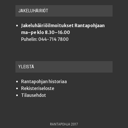
JAKE­LU­HÄI­RIÖT
Jakeluhäiriöilmoitukset Rantapohjaan
ma–pe klo 8.30–16.00
Puhelin: 044-714 7800
YLEISTÄ
Ran­ta­poh­jan historiaa
Rekis­te­ri­se­los­te
Tilauseh­dot
RANTAPOHJA 2017