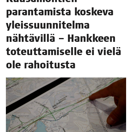
paran­ta­mis­ta kos­ke­va
yleis­suun­ni­tel­ma
näh­tä­vil­lä – Hank­keen
toteut­ta­mi­sel­le ei vie­lä
ole rahoitusta