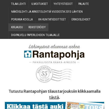
TILAA LEH­TI
ILMOI­TUK­SET
YHTEYS­TIE­DOT
PALAU­TE
NÄKÖIS­LEH­TI JA ARKIS­TO­LEH­TIÄ VUO­DES­TA 2013 LÄHTIEN
PORUK­KA KOOLLA
IIN KUN­TA­TIE­DOT­TEET
ERI­KOIS­LEH­DET
KIR­JAU­DU
REKIS­TE­RÖI­DY
DIGI­PAL­VE­LU PAPE­RI­LEH­DEN TILAAJALLE
Tutustu Rantapohjan tilaustarjouksiin klikkaamalla
tästä
.