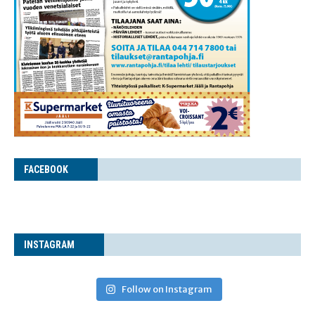
FACE­BOOK
INS­TA­GRAM
Follow on Instagram