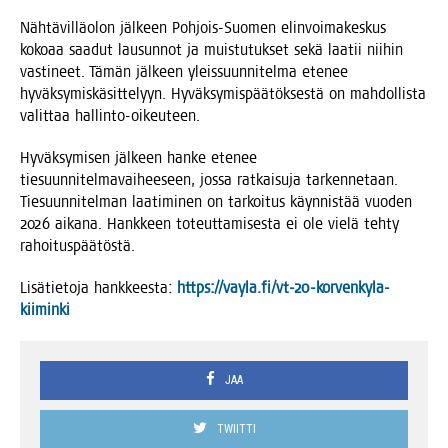
Näh­tä­vil­lä­olon jäl­keen Poh­jois-Suo­men elin­voi­ma­kes­kus
koko­aa saa­dut lausun­not ja muis­tu­tuk­set sekä laa­tii nii­hin
vas­ti­neet. Tämän jäl­keen yleis­suun­ni­tel­ma ete­nee
hyväk­sy­mis­kä­sit­te­lyyn. Hyväk­sy­mis­pää­tök­ses­tä on mah­dol­lis­ta
valit­taa hallinto-oikeuteen.
Hyväk­sy­mi­sen jäl­keen han­ke ete­nee
tie­suun­ni­tel­ma­vai­hee­seen, jos­sa rat­kai­su­ja tar­ken­ne­taan.
Tie­suun­ni­tel­man laa­ti­mi­nen on tar­koi­tus käyn­nis­tää vuo­den
2026 aika­na. Hank­keen toteut­ta­mi­ses­ta ei ole vie­lä teh­ty
rahoituspäätöstä.
Lisä­tie­to­ja hank­kees­ta:
https://vayla.fi/vt-20-korvenkyla-
kiiminki
JAA
TWIITTI