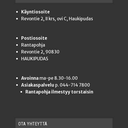
Käyntiosoite
Revontie 2, II krs, ovi C, Haukipudas
Postiosoite
Rantapohja
Revontie 2, 90830
HAUKIPUDAS
Avoinna
ma-pe 8.30-16.00
Asiakaspalvelu
p. 044-714 7800
Rantapohja ilmestyy torstaisin
OTA YHTEYT­TÄ