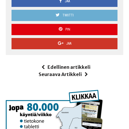
JAA
TWIITTI
PIN
JAA
Edellinen artikkeli
Seuraava Artikkeli