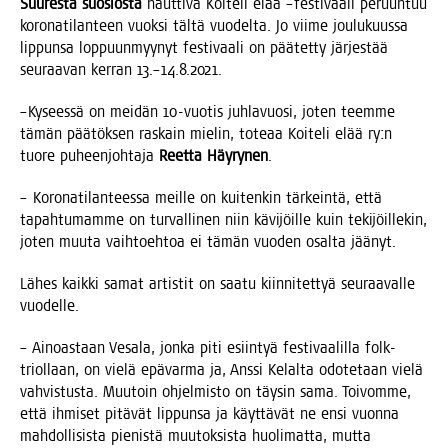
Suu­res­ta suo­sios­ta
naut­ti­va Koi­te­li elää –fes­ti­vaa­li peruun­tuu
koro­na­ti­lan­teen vuok­si täl­tä vuo­del­ta. Jo vii­me jou­lu­kuus­sa
lip­pun­sa lop­puun­myy­nyt fes­ti­vaa­li on pää­tet­ty jär­jes­tää
seu­raa­van ker­ran 13.–14.8.2021.
–Kysees­sä on mei­dän 10-vuo­tis juh­la­vuo­si, joten teem­me
tämän pää­tök­sen ras­kain mie­lin, tote­aa Koi­te­li elää ry:n
tuo­re puheen­joh­ta­ja
Reet­ta Häy­ry­nen
.
– Koro­na­ti­lan­tees­sa meil­le on kui­ten­kin tär­kein­tä, että
tapah­tu­mam­me on tur­val­li­nen niin kävi­jöil­le kuin teki­jöil­le­kin,
joten muu­ta vaih­toeh­toa ei tämän vuo­den osal­ta jäänyt.
Lähes kaik­ki samat artis­tit on saa­tu kiin­ni­tet­tyä seu­raa­val­le
vuodelle.
– Ainoas­taan Vesa­la, jon­ka piti esiin­tyä fes­ti­vaa­lil­la folk-
triol­laan, on vie­lä epä­var­ma ja, Ans­si Kelal­ta odo­te­taan vie­lä
vah­vis­tus­ta. Muu­toin ohjel­mis­to on täy­sin sama. Toi­vom­me,
että ihmi­set pitä­vät lip­pun­sa ja käyt­tä­vät ne ensi vuon­na
mah­dol­li­sis­ta pie­nis­tä muu­tok­sis­ta huo­li­mat­ta, mut­ta