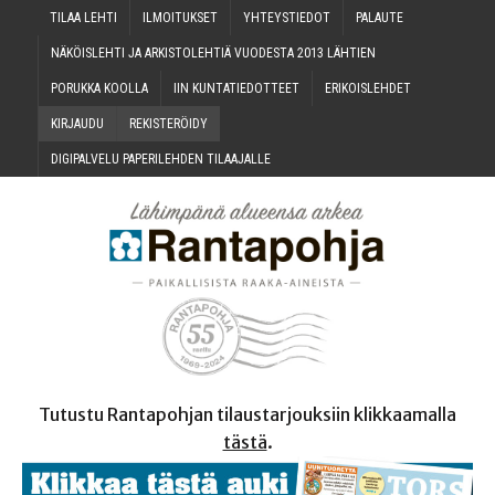
TILAA LEH­TI
ILMOI­TUK­SET
YHTEYS­TIE­DOT
PALAU­TE
NÄKÖIS­LEH­TI JA ARKIS­TO­LEH­TIÄ VUO­DES­TA 2013 LÄHTIEN
PORUK­KA KOOLLA
IIN KUN­TA­TIE­DOT­TEET
ERI­KOIS­LEH­DET
KIR­JAU­DU
REKIS­TE­RÖI­DY
DIGI­PAL­VE­LU PAPE­RI­LEH­DEN TILAAJALLE
Tutustu Rantapohjan tilaustarjouksiin klikkaamalla
tästä
.