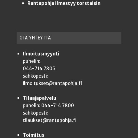
Rantapohja ilmestyy torstaisin
OTA YHTEYT­TÄ
Ilmoitusmyynti
puhelin:
044-714 7805
sähköposti:
ilmoitukset@rantapohja.fi
Tilaajapalvelu
puhelin: 044-714 7800
sähköposti:
tilaukset@rantapohja.fi
Toimitus