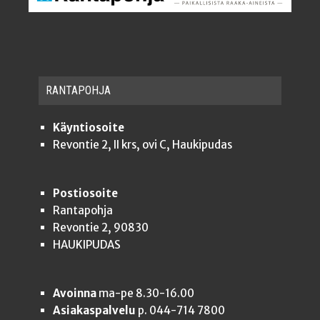
RAN­TA­POH­JA
Käyntiosoite
Revontie 2, II krs, ovi C, Haukipudas
Postiosoite
Rantapohja
Revontie 2, 90830
HAUKIPUDAS
Avoinna
ma-pe 8.30-16.00
Asiakaspalvelu
p. 044-714 7800