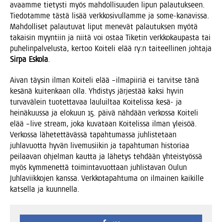
avaam­me tie­tys­ti myös mah­dol­li­suu­den lipun palau­tuk­seen.
Tie­do­tam­me täs­tä lisää verk­ko­si­vul­lam­me ja some-kana­vis­sa.
Mah­dol­li­set palau­tu­vat liput mene­vät palau­tuk­sen myö­tä
takai­sin myyn­tiin ja nii­tä voi ostaa Tike­tin verk­ko­kau­pas­ta tai
puhe­lin­pal­ve­lus­ta, ker­too Koi­te­li elää ry:n tai­teel­li­nen joh­ta­ja
Sir­pa Esko­la
.
Aivan täy­sin ilman Koi­te­li elää –ilma­pii­riä ei tar­vit­se tänä
kesä­nä kui­ten­kaan olla. Yhdis­tys jär­jes­tää kak­si hyvin
tur­va­vä­lein tuo­tet­ta­vaa lau­luil­taa Koi­te­lis­sa kesä- ja
hei­nä­kuus­sa ja elo­kuun 15. päi­vä näh­dään ver­kos­sa Koi­te­li
elää –live stream, joka kuva­taan Koi­te­lis­sa ilman ylei­söä.
Ver­kos­sa lähe­tet­tä­väs­sä tapah­tu­mas­sa juh­lis­te­taan
juh­la­vuot­ta hyvän live­musii­kin ja tapah­tu­man his­to­ri­aa
pei­laa­van ohjel­man kaut­ta ja lähe­tys teh­dään yhteis­työs­sä
myös kym­me­net­tä toi­min­ta­vuot­taan juh­lis­ta­van Oulun
Juh­la­viik­ko­jen kans­sa. Verk­ko­ta­pah­tu­ma on ilmai­nen kai­kil­le
kat­sel­la ja kuunnella.