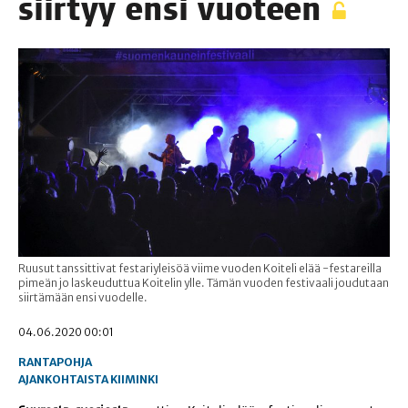
siir­tyy ensi vuoteen
Ruusut tanssittivat festariyleisöä viime vuoden Koiteli elää -festareilla
pimeän jo laskeuduttua Koitelin ylle. Tämän vuoden festivaali joudutaan
siirtämään ensi vuodelle.
04.06.2020 00:01
RANTAPOHJA
AJANKOHTAISTA
KIIMINKI