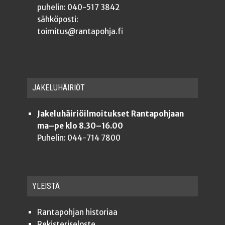
puhelin: 040-517 3842
sähköposti:
toimitus@rantapohja.fi
JAKE­LU­HÄI­RIÖT
Jakeluhäiriöilmoitukset Rantapohjaan
ma–pe klo 8.30–16.00
Puhelin: 044-714 7800
YLEISTÄ
Ran­ta­poh­jan historiaa
Rekis­te­ri­se­los­te