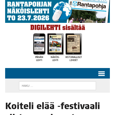
Koi­te­li elää ‑fes­ti­vaa­li