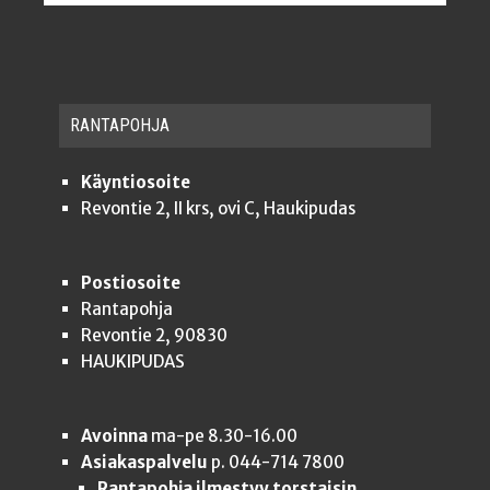
RAN­TA­POH­JA
Käyntiosoite
Revontie 2, II krs, ovi C, Haukipudas
Postiosoite
Rantapohja
Revontie 2, 90830
HAUKIPUDAS
Avoinna
ma-pe 8.30-16.00
Asiakaspalvelu
p. 044-714 7800
Rantapohja ilmestyy torstaisin