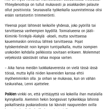
Yhtey­den­ot­to­ja on tul­lut muka­vas­ti ja asiak­kai­den palau­te
ollut posi­tii­vis­ta. Seu­raa­val­la työ­kei­kal­la suun­ni­tel­mis­sa oli­si
erään ran­ta­ton­tin trimmeröinti.
Yleen­sä pojat läh­te­vät kei­koil­le yhdes­sä, joko pyö­ril­lä tai
tar­vit­taes­sa van­hem­pien kyy­dil­lä. Toi­mia­lu­ee­na on Jää­li-
Kii­min­ki-Tirin­ky­lä-Ala­ky­lä ‑akse­li, mut­ta sovit­taes­sa
kau­em­mas­kin onnis­tuu läh­teä tar­vit­taes­sa. Pojat
työs­ken­te­le­vät noin kym­pin tun­ti­pal­kal­la, mut­ta isom­pien
ura­koi­den koh­dal­la palk­kios­ta sovi­taan erik­seen. Molem­mat
vel­jek­sis­tä sääs­tä­vät rahaa mopoa varten.
– Aika har­va mei­dän luok­ka­ka­ve­reis­ta on vie­lä täs­sä iäs­sä
töis­sä, mut­ta kyl­lä nii­den kave­rei­den kans­sa ehtii
myö­hem­min­kin olla. Ja onhan se muka­vaa, kun on vähän
tas­ku­ra­haa, Len­ni ajattelee.
Poi­kien
vink­ki on, että yrit­tä­jyyt­tä voi kokeil­la ihan mata­lal­la
kyn­nyk­sel­lä. Aiem­min hekin bon­ga­si­vat työ­keik­ko­ja lähin­nä
pai­kal­li­ses­ta pus­ka­ra­dios­ta tai kävi­vät naa­pu­rei­den ovil­la