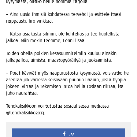
kysy­mäs­sä, oli­si­ko heil­le hom­mia tarjolla.
– Aina uusia ihmi­siä koh­da­tes­sa ter­veh­di ja esit­te­le itse­si
reip­paas­ti, Iiro vinkkaa.
– Kat­so asia­kas­ta sil­miin, ole koh­te­lias ja tee huo­lel­lis­ta
jäl­keä. Niin mekin teem­me, Len­ni lisää.
Töi­den ohel­la poi­kien kesä­suun­ni­tel­miin kuu­luu aina­kin
jal­ka­pal­loa, uimis­ta, maas­to­pyö­räi­lyä ja juoksemista.
– Pojat kävi­vät myös naa­pu­rus­tos­ta kysy­mäs­sä, voi­si­vat­ko he
asen­taa joki­var­res­sa sei­so­vaan puu­hun liaa­nin, jos­ta hyp­piä
jokeen. Vir­taa ja teke­mi­sen intoa heil­lä tosi­aan riit­tää, isä
Juho naurahtaa.
Teho­kak­sik­koon voi tutus­tua sosi­aa­li­ses­sa medias­sa
@tehokaksikko2013.
JAA