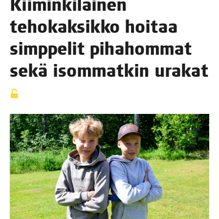
Kii­min­ki­läi­nen
teho­kak­sik­ko hoi­taa
simp­pe­lit piha­hom­mat
sekä isom­mat­kin urakat