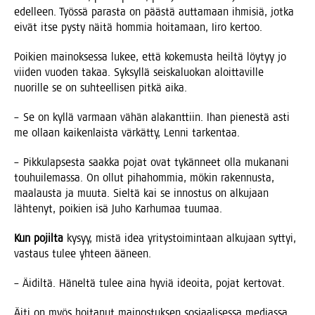
edel­leen. Työs­sä paras­ta on pääs­tä aut­ta­maan ihmi­siä, jot­ka
eivät itse pys­ty näi­tä hom­mia hoi­ta­maan, Iiro kertoo.
Poi­kien mai­nok­ses­sa lukee, että koke­mus­ta heil­tä löy­tyy jo
vii­den vuo­den takaa. Syk­syl­lä seis­ka­luo­kan aloit­ta­vil­le
nuo­ril­le se on suh­teel­li­sen pit­kä aika.
– Se on kyl­lä var­maan vähän ala­kant­tiin. Ihan pie­nes­tä asti
me ollaan kai­ken­lais­ta vär­kät­ty, Len­ni tarkentaa.
– Pik­ku­lap­ses­ta saak­ka pojat ovat tykän­neet olla muka­na­ni
tou­hui­le­mas­sa. On ollut piha­hom­mia, mökin raken­nus­ta,
maa­laus­ta ja muu­ta. Siel­tä kai se innos­tus on alku­jaan
läh­te­nyt, poi­kien isä Juho Kar­hu­maa tuumaa.
Kun pojil­ta
kysyy, mis­tä idea yri­tys­toi­min­taan alku­jaan syt­tyi,
vas­taus tulee yhteen ääneen.
– Äidil­tä. Hänel­tä tulee aina hyviä ideoi­ta, pojat kertovat.
Äiti on myös hoi­ta­nut mai­nos­tuk­sen sosi­aa­li­ses­sa medias­sa.