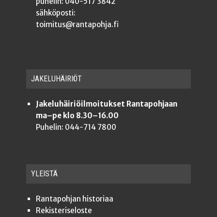
puhelin: 040-517 3842
sähköposti:
toimitus@rantapohja.fi
JAKE­LU­HÄI­RIÖT
Jakeluhäiriöilmoitukset Rantapohjaan
ma–pe klo 8.30–16.00
Puhelin: 044-714 7800
YLEISTÄ
Ran­ta­poh­jan historiaa
Rekis­te­ri­se­los­te