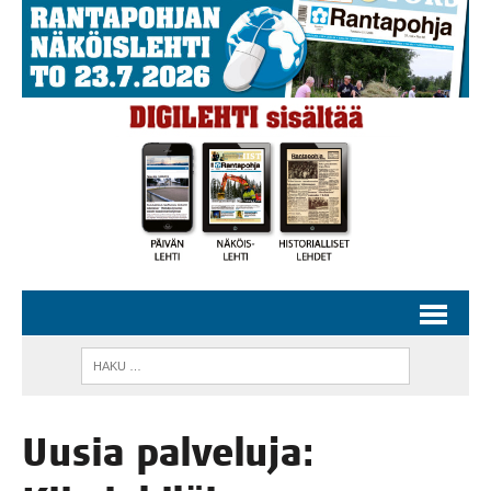
Uusia pal­ve­lu­ja: