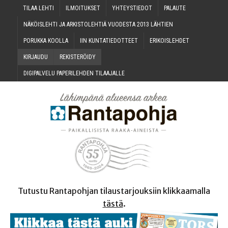
TILAA LEH­TI
ILMOI­TUK­SET
YHTEYS­TIE­DOT
PALAU­TE
NÄKÖIS­LEH­TI JA ARKIS­TO­LEH­TIÄ VUO­DES­TA 2013 LÄHTIEN
PORUK­KA KOOLLA
IIN KUN­TA­TIE­DOT­TEET
ERI­KOIS­LEH­DET
KIR­JAU­DU
REKIS­TE­RÖI­DY
DIGI­PAL­VE­LU PAPE­RI­LEH­DEN TILAAJALLE
Tutustu Rantapohjan tilaustarjouksiin klikkaamalla
tästä
.