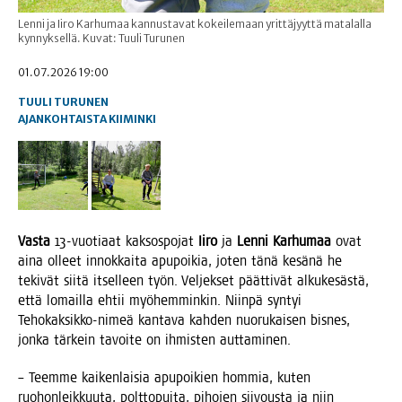
Lenni ja Iiro Karhumaa kannustavat kokeilemaan yrittäjyyttä matalalla
kynnyksellä. Kuvat: Tuuli Turunen
01.07.2026 19:00
TUULI TURUNEN
AJANKOHTAISTA
KIIMINKI
Vas­ta
13-vuo­ti­aat kak­sos­po­jat
Iiro
ja
Len­ni Kar­hu­maa
ovat
aina olleet innok­kai­ta apu­poi­kia, joten tänä kesä­nä he
teki­vät sii­tä itsel­leen työn. Vel­jek­set päät­ti­vät alku­ke­säs­tä,
että lomail­la ehtii myö­hem­min­kin. Niin­pä syn­tyi
Teho­kak­sik­ko-nimeä kan­ta­va kah­den nuo­ru­kai­sen bis­nes,
jon­ka tär­kein tavoi­te on ihmis­ten auttaminen.
– Teem­me kai­ken­lai­sia apu­poi­kien hom­mia, kuten
ruo­hon­leik­kuu­ta, polt­to­pui­ta, piho­jen sii­vous­ta ja niin