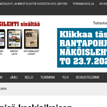
KÖIS­LEH­TI JA ARKIS­TO­LEH­TIÄ VUO­DES­TA 2013 LÄHTIEN
PORUK­KA KOOLLA
IIN KU
Tutustu
­KI
JÄÄ­LI
KEL­LO
YLI­KII­MIN­KI
YLI-II
KES­KUS­TE­LEM­ME
TUMIIN
TAEN