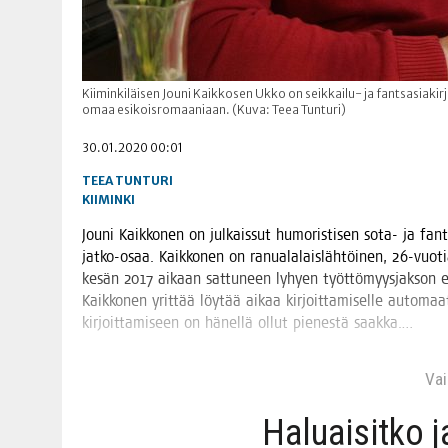
Kiiminkiläisen Jouni Kaikkosen Ukko on seikkailu- ja fantsasiakirj
omaa esikoisromaaniaan. (Kuva: Teea Tunturi)
30.01.2020 00:01
TEEA TUNTURI
KIIMINKI
Jou­ni Kaik­ko­nen on jul­kais­sut humo­ris­ti­sen sota- ja fan­t
jat­ko-osaa. Kaik­ko­nen on ranua­la­lais­läh­töi­nen, 26-vuo­tia
kesän 2017 aikaan sat­tu­neen lyhyen työt­tö­myys­jak­son esi­k
Kaik­ko­nen yrit­tää löy­tää aikaa kir­joit­ta­mi­sel­le auto­maa­t
kir­joit­ta­mi­seen on hänel­lä ollut pie­nes­tä saakka.…
Vain
Haluai­sit­ko 