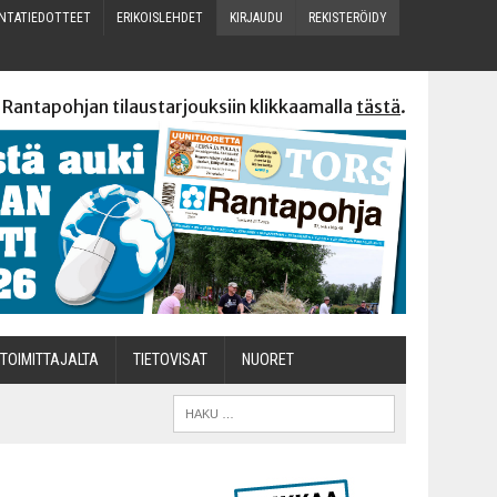
N­TA­TIE­DOT­TEET
ERI­KOIS­LEH­DET
KIR­JAU­DU
REKIS­TE­RÖI­DY
 Rantapohjan tilaustarjouksiin klikkaamalla
tästä
.
TOI­MIT­TA­JAL­TA
TIETOVISAT
NUO­RET