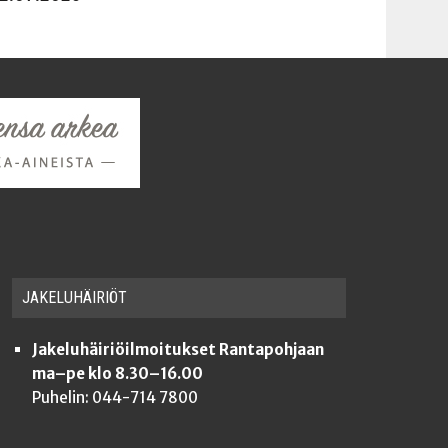
JAKE­LU­HÄI­RIÖT
Jakeluhäiriöilmoitukset Rantapohjaan
ma–pe klo 8.30–16.00
Puhelin: 044-714 7800