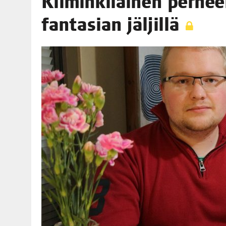
Kii­min­ki­läi­nen per­hee
06.08.2026
|
MAKA­RO­NI­LAA­TI­KOL­LA ARKEEN
fan­t­asian jäljillä
09.08.2026
|
RAN­TA­POH­JAN TIE­TO­VI­SA 9.8.2026