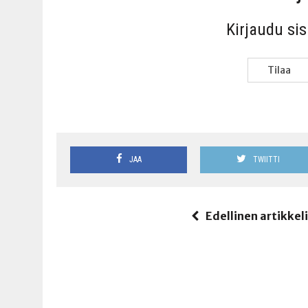
Kir­jau­du si
Tilaa
JAA
TWIITTI
Edellinen artikkel