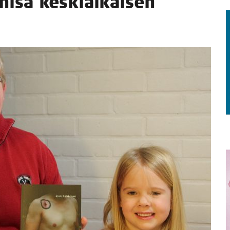
­ni­sä kes­kiai­kai­sen