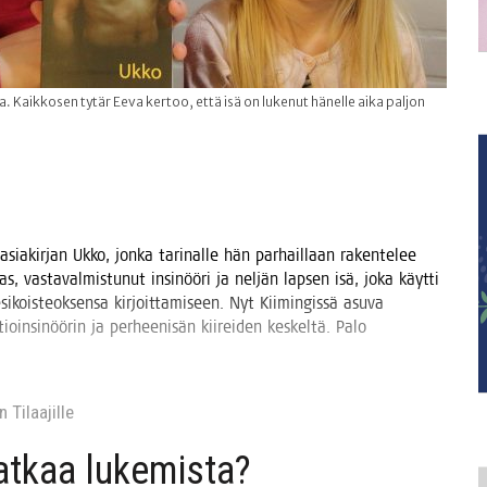
a. Kaikkosen tytär Eeva kertoo, että isä on lukenut hänelle aika paljon
a­sia­kir­jan Ukko, jon­ka tari­nal­le hän par­hail­laan raken­te­lee
s, vas­ta­val­mis­tu­nut insi­nöö­ri ja nel­jän lap­sen isä, joka käyt­ti
ois­teok­sen­sa kir­joit­ta­mi­seen. Nyt Kii­min­gis­sä asu­va
ioin­si­nöö­rin ja per­hee­ni­sän kii­rei­den kes­kel­tä. Palo
 Tilaa­jil­le
jat­kaa lukemista?