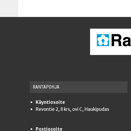
RAN­TA­POH­JA
Käyntiosoite
Revontie 2, II krs, ovi C, Haukipudas
Postiosoite