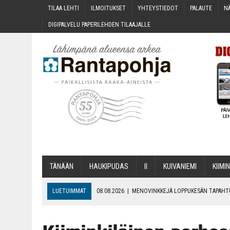
TILAA LEH­TI
ILMOI­TUK­SET
YHTEYS­TIE­DOT
PALAU­TE
NÄ
DIGI­PAL­VE­LU PAPE­RI­LEH­DEN TILAAJALLE
TÄNÄÄN
HAU­KI­PU­DAS
II
KUI­VA­NIE­MI
KII­MIN
LUETUIMMAT
08.08.2026
|
MENO­VINK­KE­JÄ LOP­PU­KE­SÄN TAPAH
06.08.2026
|
KII­MIN­KI­PÄI­VÄT JÄR­JES­TE­TÄÄN PERIN­TEI­TÄ KUNNIOIT
06.08.2026
|
ONKS KAU­NOO NÄKYNY?