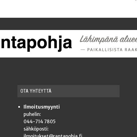
OTA YHTEYT­TÄ
Ilmoitusmyynti
puhelin:
044-714 7805
sähköposti:
ilmoitukset@rantapohja.fi