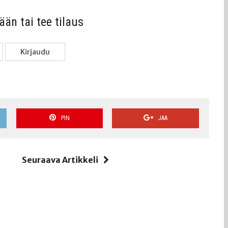
sään tai tee tilaus
Kir­jau­du
PIN
JAA
i
Seuraava Artikkeli