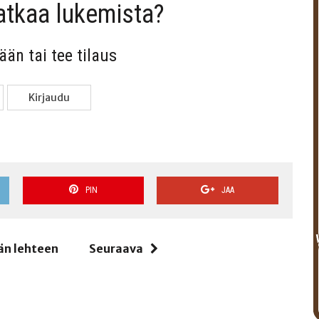
jat­kaa lukemista?
sään tai tee tilaus
Kir­jau­du
PIN
JAA
än lehteen
Seuraava