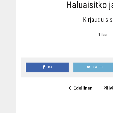
Haluai­sit­ko 
Kir­jau­du si
Tilaa
JAA
TWIITTI
Edellinen
Päiv