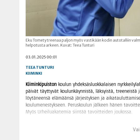
Eku Tomety treenaa paljon myös vastikään kodin autotalliin valmist
helpotusta arkeen. Kuvat: Teea Tunturi
03.01.2025 00:01
TEEA TUNTURI
KIIMINKI
Kii­min­ki­puis­ton
kou­lun yhdek­säs­luok­ka­lai­sen nyrk­kei­ly­l
päi­vät täyt­ty­vät kou­lun­käyn­nis­tä, läk­syis­tä, tree­neis­
löy­tä­neen­sä elä­mään­sä jär­jes­tyk­sen ja aika­tau­lut­ta­mi­
kou­lu­me­nes­tyk­seen. Perus­kou­lun jäl­keen hänen tavoit­tee­
Myös Urhei­lua­ka­te­mia siin­tää tavoit­tei­den joukossa.
Vain