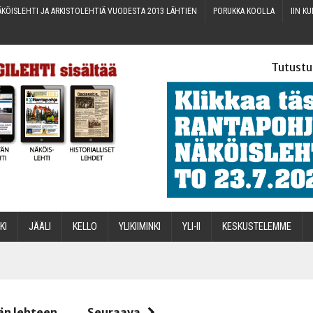
KÖIS­LEH­TI JA ARKIS­TO­LEH­TIÄ VUO­DES­TA 2013 LÄHTIEN
PORUK­KA KOOLLA
IIN KU
Tutustu
­KI
JÄÄ­LI
KEL­LO
YLI­KII­MIN­KI
YLI-II
KES­KUS­TE­LEM­ME
STA
än lehteen
Seuraava