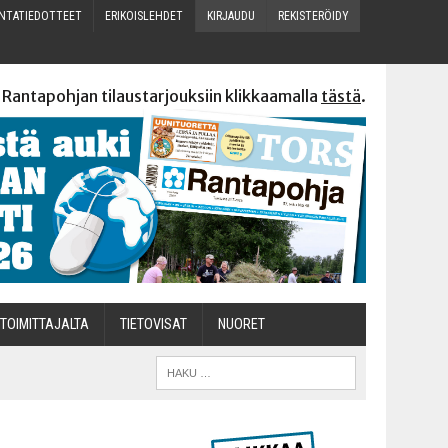
N­TA­TIE­DOT­TEET
ERI­KOIS­LEH­DET
KIR­JAU­DU
REKIS­TE­RÖI­DY
 Rantapohjan tilaustarjouksiin klikkaamalla
tästä
.
TOI­MIT­TA­JAL­TA
TIETOVISAT
NUO­RET