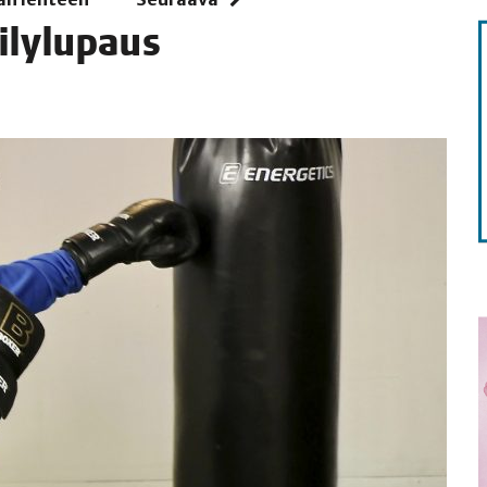
­ly­lu­paus
TAEN