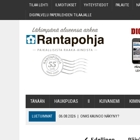
TILAA LEH­TI
ILMOI­TUK­SET
YHTEYS­TIE­DOT
PALAU­TE
NÄ
DIGI­PAL­VE­LU PAPE­RI­LEH­DEN TILAAJALLE
TÄNÄÄN
HAU­KI­PU­DAS
II
KUI­VA­NIE­MI
KII­MIN
LUETUIMMAT
06.08.2026
|
ONKS KAU­NOO NÄKYNY?
06.08.2026
|
MAKA­RO­NI­LAA­TI­KOL­LA ARKEEN
06.08.2026
|
OPIN­TOI­HIN KAN­SA­LAIS­OPIS­TOS­SA VOI SAA­DA AVUSTU
Edellinen
Päiv