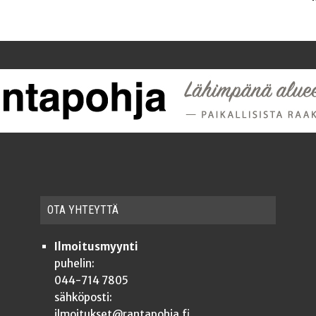
OTA YHTEYT­TÄ
Ilmoitusmyynti
puhelin:
044-714 7805
sähköposti:
ilmoitukset@rantapohja.fi