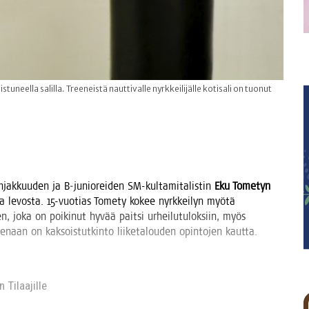
uneella salilla. Treeneistä nauttivalle nyrkkeilijälle kotisali on tuonut
ah­jak­kuu­den ja B‑junioreiden SM-kul­ta­mi­ta­lis­tin
Eku Tome­tyn
tä ja levos­ta. 15-vuo­tias Tome­ty kokee nyrk­kei­lyn myö­tä
sen, joka on poi­ki­nut hyvää pait­si urhei­lu­tu­lok­siin, myös
naan on kak­sois­tut­kin­to lii­ke­ta­lou­den opin­to­jen kaut­ta.
 Tilaa­jil­le