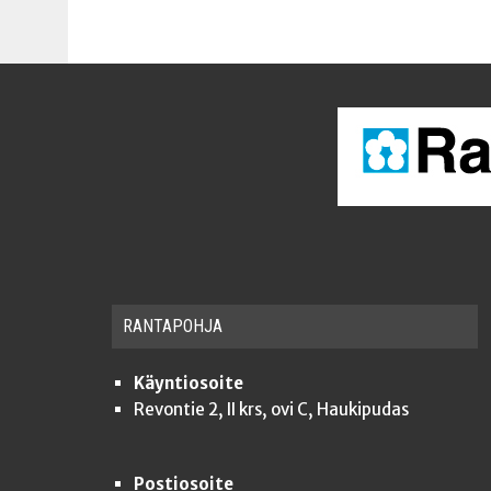
RAN­TA­POH­JA
Käyntiosoite
Revontie 2, II krs, ovi C, Haukipudas
Postiosoite