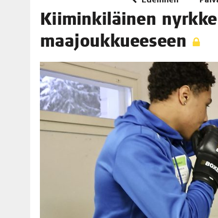
06.08.2026
|
TOI­VEI­DEN KOTI IISTÄ!
Kii­min­ki­läi­nen nyrk­kei
06.08.2026
|
KII­MIN­KI­PÄI­VÄT JÄR­JES­TE­TÄÄN PERIN­TEI­TÄ KUNNIOIT
maajoukkueeseen