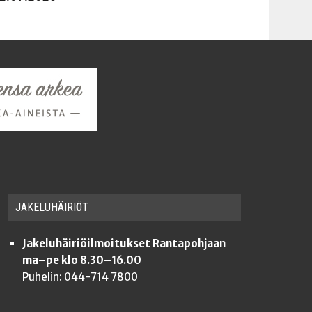
JAKE­LU­HÄI­RIÖT
Jakeluhäiriöilmoitukset Rantapohjaan
ma–pe klo 8.30–16.00
Puhelin: 044-714 7800