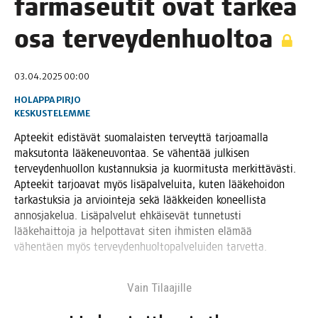
far­ma­seu­tit ovat tär­keä
osa terveydenhuoltoa
03.04.2025 00:00
HOLAPPA PIRJO
KESKUSTELEMME
Aptee­kit edis­tä­vät suo­ma­lais­ten ter­veyt­tä tar­joa­mal­la
mak­su­ton­ta lää­ke­neu­von­taa. Se vähen­tää jul­ki­sen
ter­vey­den­huol­lon kus­tan­nuk­sia ja kuor­mi­tus­ta mer­kit­tä­väs­ti.
Aptee­kit tar­joa­vat myös lisä­pal­ve­lui­ta, kuten lää­ke­hoi­don
tar­kas­tuk­sia ja arvioin­te­ja sekä lääk­kei­den koneel­lis­ta
annos­ja­ke­lua. Lisä­pal­ve­lut ehkäi­se­vät tun­ne­tus­ti
lää­ke­hait­to­ja ja hel­pot­ta­vat siten ihmis­ten elä­mää
vähen­täen myös ter­vey­den­huol­to­pal­ve­lui­den tarvetta.
Vain Tilaa­jil­le