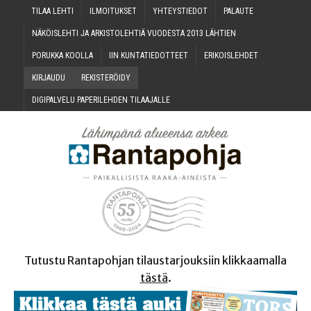
TILAA LEH­TI
ILMOI­TUK­SET
YHTEYS­TIE­DOT
PALAU­TE
NÄKÖIS­LEH­TI JA ARKIS­TO­LEH­TIÄ VUO­DES­TA 2013 LÄHTIEN
PORUK­KA KOOLLA
IIN KUN­TA­TIE­DOT­TEET
ERI­KOIS­LEH­DET
KIR­JAU­DU
REKIS­TE­RÖI­DY
DIGI­PAL­VE­LU PAPE­RI­LEH­DEN TILAAJALLE
Tutustu Rantapohjan tilaustarjouksiin klikkaamalla
tästä
.