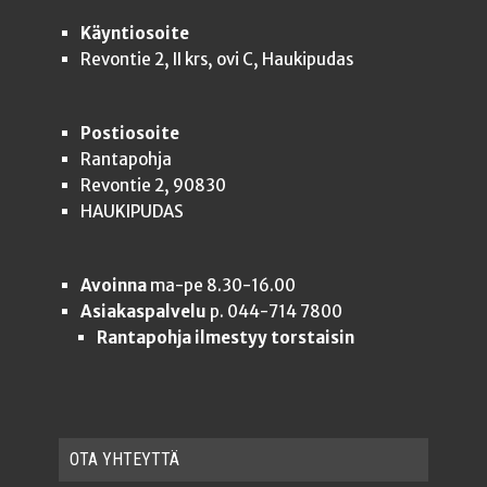
Käyntiosoite
Revontie 2, II krs, ovi C, Haukipudas
Postiosoite
Rantapohja
Revontie 2, 90830
HAUKIPUDAS
Avoinna
ma-pe 8.30-16.00
Asiakaspalvelu
p. 044-714 7800
Rantapohja ilmestyy torstaisin
OTA YHTEYT­TÄ