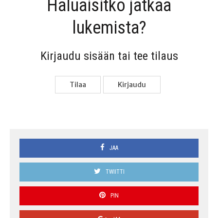
Haluai­sit­ko jat­kaa
lukemista?
Kir­jau­du sisään tai tee tilaus
Tilaa
Kir­jau­du
JAA
TWIITTI
PIN