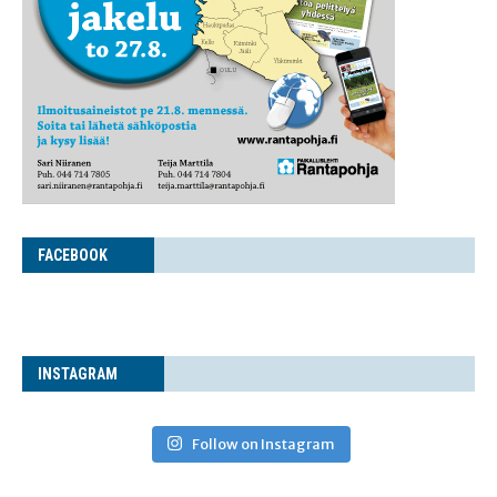
FACE­BOOK
INS­TA­GRAM
Follow on Instagram