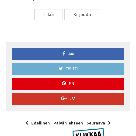
Tilaa
Kir­jau­du
JAA
TWIITTI
PIN
JAA
Edellinen
Päivän lehteen
Seuraava