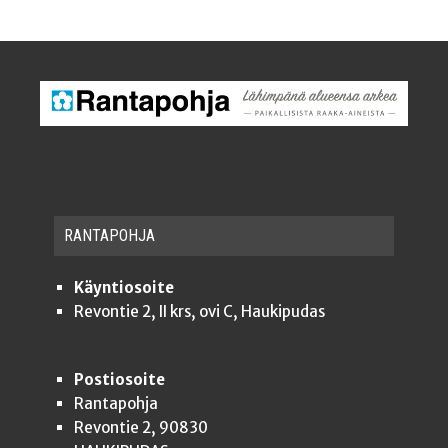
RAN­TA­POH­JA
Käyntiosoite
Revontie 2, II krs, ovi C, Haukipudas
Postiosoite
Rantapohja
Revontie 2, 90830