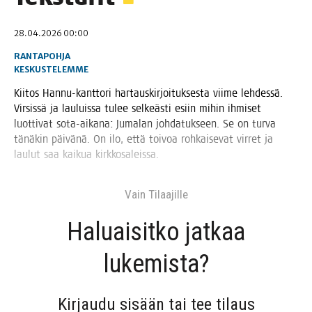
28.04.2026 00:00
RANTAPOHJA
KESKUSTELEMME
Kii­tos Han­nu-kant­to­ri har­taus­kir­joi­tuk­ses­ta vii­me leh­des­sä.
Vir­sis­sä ja lau­luis­sa tulee sel­keäs­ti esiin mihin ihmi­set
luot­ti­vat sota-aika­na: Juma­lan joh­da­tuk­seen. Se on tur­va
tänä­kin päi­vä­nä. On ilo, että toi­voa roh­kai­se­vat vir­ret ja
lau­lut saa kai­kua kirkkosaleissa.
Vain Tilaa­jil­le
Haluai­sit­ko jat­kaa
lukemista?
Kir­jau­du sisään tai tee tilaus