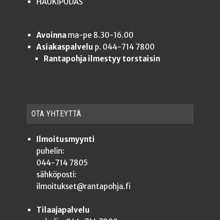
HAUKIPUDAS
Avoinna
ma-pe 8.30-16.00
Asiakaspalvelu
p. 044-714 7800
Rantapohja ilmestyy torstaisin
OTA YHTEYT­TÄ
Ilmoitusmyynti
puhelin:
044-714 7805
sähköposti:
ilmoitukset@rantapohja.fi
Tilaajapalvelu