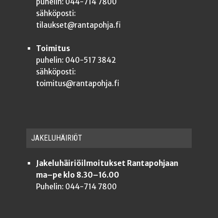
puhelin: 044-714 7800
sähköposti:
tilaukset@rantapohja.fi
Toimitus
puhelin: 040-517 3842
sähköposti:
toimitus@rantapohja.fi
JAKE­LU­HÄI­RIÖT
Jakeluhäiriöilmoitukset Rantapohjaan
ma–pe klo 8.30–16.00
Puhelin: 044-714 7800