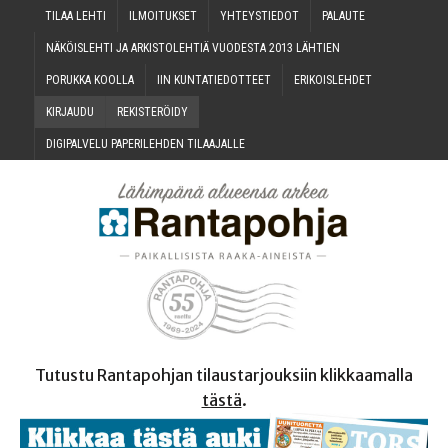
TILAA LEH­TI
ILMOI­TUK­SET
YHTEYS­TIE­DOT
PALAU­TE
NÄKÖIS­LEH­TI JA ARKIS­TO­LEH­TIÄ VUO­DES­TA 2013 LÄHTIEN
PORUK­KA KOOLLA
IIN KUN­TA­TIE­DOT­TEET
ERI­KOIS­LEH­DET
KIR­JAU­DU
REKIS­TE­RÖI­DY
DIGI­PAL­VE­LU PAPE­RI­LEH­DEN TILAAJALLE
Tutustu Rantapohjan tilaustarjouksiin klikkaamalla
tästä
.