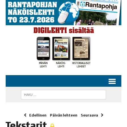
Edellinen
Päivän lehteen
Seuraava
Teks­ta­rit