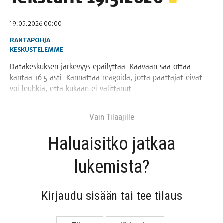
19.05.2026 00:00
RANTAPOHJA
KESKUSTELEMME
Data­kes­kuk­sen jär­ke­vyys epäi­lyt­tää. Kaa­vaan saa ottaa
kan­taa 16.5 asti. Kan­nat­taa rea­goi­da, jot­ta päät­tä­jät eivät
voi leuh­kia, että kukaan ei valittanut.
Vain Tilaa­jil­le
Haluai­sit­ko jat­kaa
lukemista?
Kir­jau­du sisään tai tee tilaus