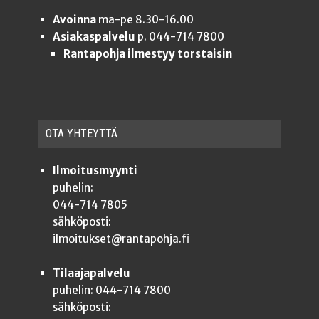
Avoinna
ma-pe 8.30-16.00
Asiakaspalvelu
p. 044-714 7800
Rantapohja ilmestyy torstaisin
OTA YHTEYT­TÄ
Ilmoitusmyynti
puhelin:
044-714 7805
sähköposti:
ilmoitukset@rantapohja.fi
Tilaajapalvelu
puhelin: 044-714 7800
sähköposti: