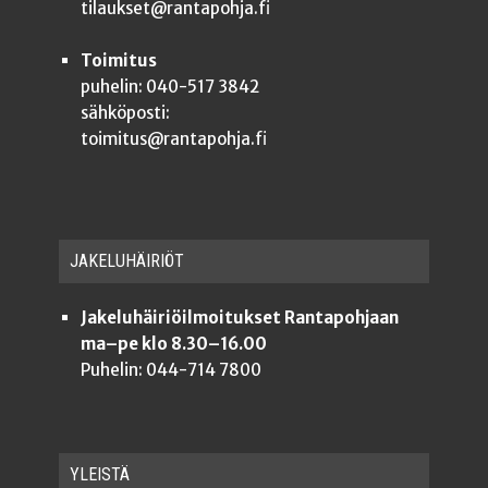
tilaukset@rantapohja.fi
Toimitus
puhelin: 040-517 3842
sähköposti:
toimitus@rantapohja.fi
JAKE­LU­HÄI­RIÖT
Jakeluhäiriöilmoitukset Rantapohjaan
ma–pe klo 8.30–16.00
Puhelin: 044-714 7800
YLEISTÄ