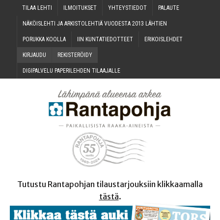
TILAA LEH­TI
ILMOI­TUK­SET
YHTEYS­TIE­DOT
PALAU­TE
NÄKÖIS­LEH­TI JA ARKIS­TO­LEH­TIÄ VUO­DES­TA 2013 LÄHTIEN
PORUK­KA KOOLLA
IIN KUN­TA­TIE­DOT­TEET
ERI­KOIS­LEH­DET
KIR­JAU­DU
REKIS­TE­RÖI­DY
DIGI­PAL­VE­LU PAPE­RI­LEH­DEN TILAAJALLE
Tutustu Rantapohjan tilaustarjouksiin klikkaamalla
tästä
.