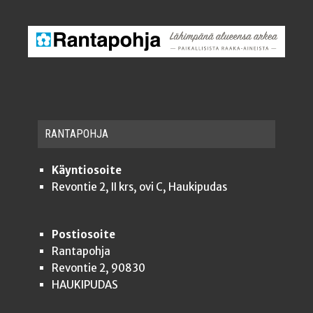
RAN­TA­POH­JA
Käyntiosoite
Revontie 2, II krs, ovi C, Haukipudas
Postiosoite
Rantapohja
Revontie 2, 90830
HAUKIPUDAS