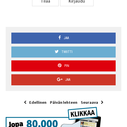
Tilaa
Kir­jau­du
JAA
TWIITTI
PIN
JAA
Edellinen
Päivän lehteen
Seuraava