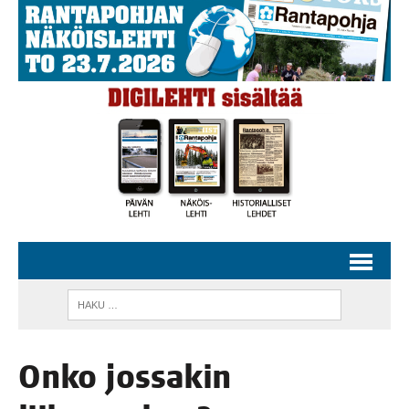
Onko jos­sa­kin