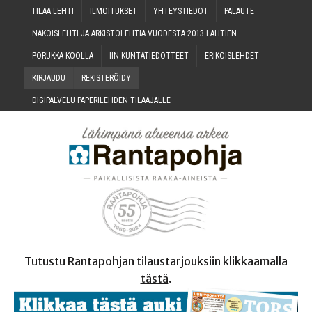
TILAA LEH­TI
ILMOI­TUK­SET
YHTEYS­TIE­DOT
PALAU­TE
NÄKÖIS­LEH­TI JA ARKIS­TO­LEH­TIÄ VUO­DES­TA 2013 LÄHTIEN
PORUK­KA KOOLLA
IIN KUN­TA­TIE­DOT­TEET
ERI­KOIS­LEH­DET
KIR­JAU­DU
REKIS­TE­RÖI­DY
DIGI­PAL­VE­LU PAPE­RI­LEH­DEN TILAAJALLE
Tutustu Rantapohjan tilaustarjouksiin klikkaamalla
tästä
.