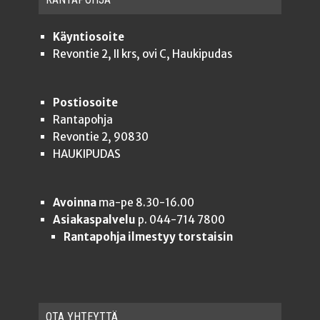
Käyntiosoite
Revontie 2, II krs, ovi C, Haukipudas
Postiosoite
Rantapohja
Revontie 2, 90830
HAUKIPUDAS
Avoinna
ma-pe 8.30-16.00
Asiakaspalvelu
p. 044-714 7800
Rantapohja ilmestyy torstaisin
OTA YHTEYT­TÄ