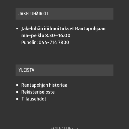
JAKE­LU­HÄI­RIÖT
Jakeluhäiriöilmoitukset Rantapohjaan
ma–pe klo 8.30–16.00
Puhelin: 044-714 7800
YLEISTÄ
Ran­ta­poh­jan historiaa
Rekis­te­ri­se­los­te
Tilauseh­dot
RANTAPOHJA 2017