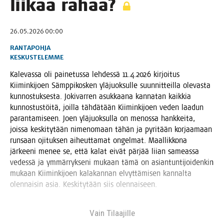
lii­kaa rahaa?
26.05.2026 00:00
RANTAPOHJA
KESKUSTELEMME
Kale­vas­sa oli pai­ne­tus­sa leh­des­sä 11.4.2026 kir­joi­tus
Kii­min­ki­joen Sämp­pi­kos­ken ylä­juok­sul­le suun­nit­teil­la ole­vas­ta
kun­nos­tuk­ses­ta. Joki­var­ren asuk­kaa­na kan­na­tan kaik­kia
kun­nos­tus­töi­tä, joil­la täh­dä­tään Kii­min­ki­joen veden laa­dun
paran­ta­mi­seen. Joen ylä­juok­sul­la on menos­sa hank­kei­ta,
jois­sa kes­ki­ty­tään nime­no­maan tähän ja pyri­tään kor­jaa­maan
run­saan oji­tuk­sen aiheut­ta­mat ongel­mat. Maal­lik­ko­na
jär­kee­ni menee se, että kalat eivät pär­jää lii­an sameas­sa
vedes­sä ja ymmär­ryk­se­ni mukaan tämä on asian­tun­ti­joi­den­kin
mukaan Kii­min­ki­joen kala­kan­nan elvyt­tä­mi­sen kan­nal­ta
olen­nai­sin asia. Kes­ki­ty­tään siis olennaiseen.
Vain Tilaa­jil­le