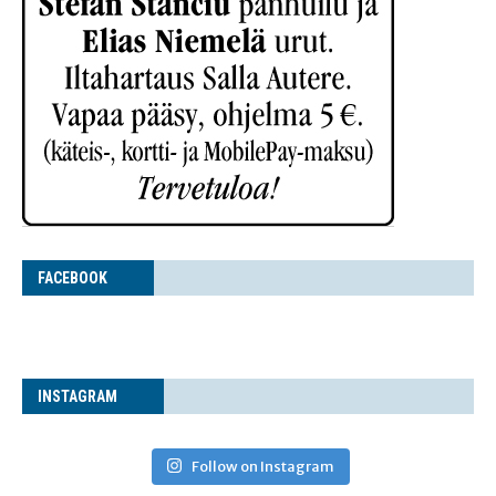
FACE­BOOK
INS­TA­GRAM
Follow on Instagram