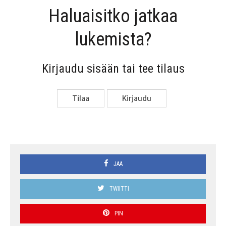
Haluai­sit­ko jat­kaa
lukemista?
Kir­jau­du sisään tai tee tilaus
Tilaa
Kir­jau­du
JAA
TWIITTI
PIN