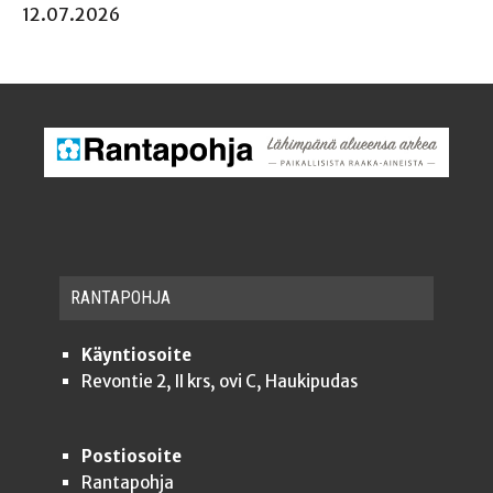
12.07.2026
RAN­TA­POH­JA
Käyntiosoite
Revontie 2, II krs, ovi C, Haukipudas
Postiosoite
Rantapohja