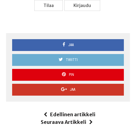
Tilaa
Kir­jau­du
JAA
TWIITTI
PIN
JAA
Edellinen artikkeli
Seuraava Artikkeli