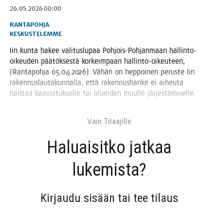
26.05.2026 00:00
RANTAPOHJA
KESKUSTELEMME
Iin kun­ta hakee vali­tus­lu­paa Poh­jois-Poh­jan­maan hal­lin­to-
oikeu­den pää­tök­ses­tä kor­keim­paan hal­lin­to-oikeu­teen,
(Ran­ta­poh­ja 05.04.2026). Vähän on hep­poi­nen perus­te Iin
raken­nus­lau­ta­kun­nal­la, että raken­nus­han­ke ei aiheu­ta
hait­taa kaa­voi­tuk­sel­le tai aluei­den muul­le järjestämiselle.
Vain Tilaa­jil­le
Haluai­sit­ko jat­kaa
lukemista?
Kir­jau­du sisään tai tee tilaus