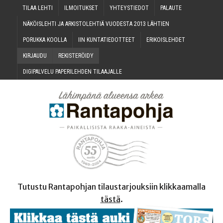
TILAA LEH­TI
ILMOI­TUK­SET
YHTEYS­TIE­DOT
PALAU­TE
NÄKÖIS­LEH­TI JA ARKIS­TO­LEH­TIÄ VUO­DES­TA 2013 LÄHTIEN
PORUK­KA KOOLLA
IIN KUN­TA­TIE­DOT­TEET
ERI­KOIS­LEH­DET
KIR­JAU­DU
REKIS­TE­RÖI­DY
DIGI­PAL­VE­LU PAPE­RI­LEH­DEN TILAAJALLE
Tutustu Rantapohjan tilaustarjouksiin klikkaamalla
tästä
.