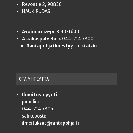
Revontie 2, 90830
HAUKIPUDAS
Avoinna
ma-pe 8.30-16.00
Asiakaspalvelu
p. 044-714 7800
Rantapohja ilmestyy torstaisin
OTA YHTEYT­TÄ
Ilmoitusmyynti
puhelin:
044-714 7805
sähköposti:
ilmoitukset@rantapohja.fi