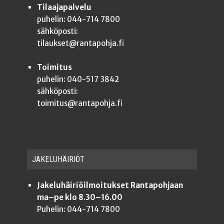
Tilaajapalvelu
puhelin: 044-714 7800
sähköposti:
tilaukset@rantapohja.fi
Toimitus
puhelin: 040-517 3842
sähköposti:
toimitus@rantapohja.fi
JAKE­LU­HÄI­RIÖT
Jakeluhäiriöilmoitukset Rantapohjaan
ma–pe klo 8.30–16.00
Puhelin: 044-714 7800