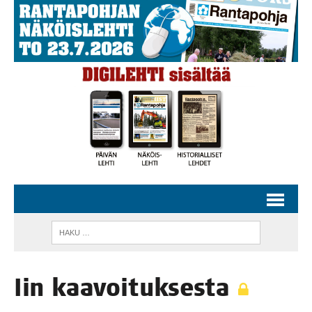
Iin kaa­voi­tuk­ses­ta