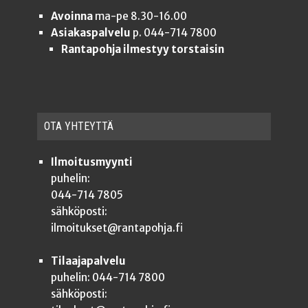
Avoinna
ma-pe 8.30-16.00
Asiakaspalvelu
p. 044-714 7800
Rantapohja ilmestyy torstaisin
OTA YHTEYT­TÄ
Ilmoitusmyynti
puhelin:
044-714 7805
sähköposti:
ilmoitukset@rantapohja.fi
Tilaajapalvelu
puhelin: 044-714 7800
sähköposti: