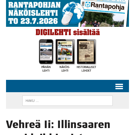
Veh­reä Ii: Illin­saa­ren