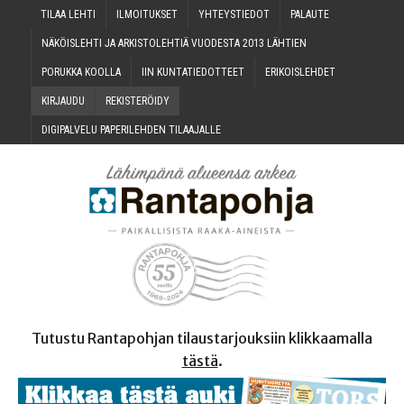
TILAA LEH­TI
ILMOI­TUK­SET
YHTEYS­TIE­DOT
PALAU­TE
NÄKÖIS­LEH­TI JA ARKIS­TO­LEH­TIÄ VUO­DES­TA 2013 LÄHTIEN
PORUK­KA KOOLLA
IIN KUN­TA­TIE­DOT­TEET
ERI­KOIS­LEH­DET
KIR­JAU­DU
REKIS­TE­RÖI­DY
DIGI­PAL­VE­LU PAPE­RI­LEH­DEN TILAAJALLE
Tutustu Rantapohjan tilaustarjouksiin klikkaamalla
tästä
.