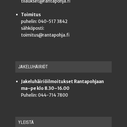
tilaukset@rantapohja.fi
Toimitus
puhelin: 040-517 3842
sähköposti:
toimitus@rantapohja.fi
JAKE­LU­HÄI­RIÖT
Jakeluhäiriöilmoitukset Rantapohjaan
ma–pe klo 8.30–16.00
Puhelin: 044-714 7800
YLEISTÄ