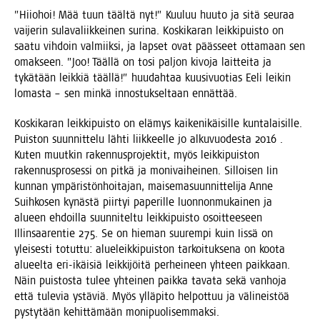
”Hii­ohoi! Mää tuun tääl­tä nyt!” Kuu­luu huu­to ja sitä seu­raa
vai­je­rin sula­va­liik­kei­nen suri­na. Kos­ki­ka­ran leik­ki­puis­to on
saa­tu vih­doin val­miik­si, ja lap­set ovat pääs­seet otta­maan sen
omak­seen. ”Joo! Tääl­lä on tosi pal­jon kivo­ja lait­tei­ta ja
tykä­tään leik­kiä tääl­lä!” huu­dah­taa kuusi­vuo­tias Eeli lei­kin
lomas­ta – sen min­kä innos­tuk­sel­taan ennättää.
Kos­ki­ka­ran leik­ki­puis­to on elä­mys kai­ke­ni­käi­sil­le kun­ta­lai­sil­le.
Puis­ton suun­nit­te­lu läh­ti liik­keel­le jo alku­vuo­des­ta 2016 .
Kuten muut­kin raken­nus­pro­jek­tit, myös leik­ki­puis­ton
raken­nus­pro­ses­si on pit­kä ja moni­vai­hei­nen. Sil­loi­sen Iin
kun­nan ympä­ris­tön­hoi­ta­jan, mai­se­ma­suun­nit­te­li­ja Anne
Suih­ko­sen kynäs­tä piir­tyi pape­ril­le luon­non­mu­kai­nen ja
alu­een ehdoil­la suun­ni­tel­tu leik­ki­puis­to osoit­tee­seen
Illin­saa­ren­tie 275. Se on hie­man suu­rem­pi kuin Iis­sä on
ylei­ses­ti totut­tu: alue­leik­ki­puis­ton tar­koi­tuk­se­na on koo­ta
alu­eel­ta eri-ikäi­siä leik­ki­jöi­tä per­hei­neen yhteen paik­kaan.
Näin puis­tos­ta tulee yhtei­nen paik­ka tava­ta sekä van­ho­ja
että tule­via ystä­viä. Myös yllä­pi­to hel­pot­tuu ja väli­neis­töä
pys­ty­tään kehit­tä­mään monipuolisemmaksi.