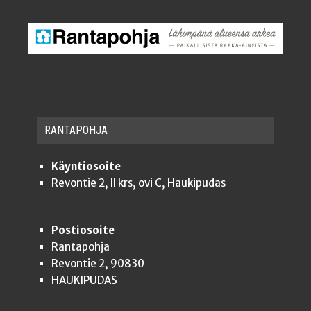
RAN­TA­POH­JA
Käyntiosoite
Revontie 2, II krs, ovi C, Haukipudas
Postiosoite
Rantapohja
Revontie 2, 90830
HAUKIPUDAS