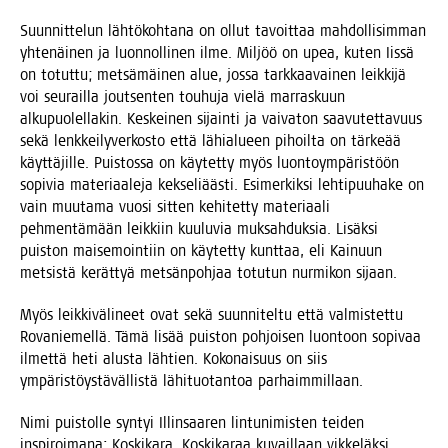
Suun­nit­te­lun läh­tö­koh­ta­na on ollut tavoit­taa mah­dol­li­sim­man
yhte­näi­nen ja luon­nol­li­nen ilme. Mil­jöö on upea, kuten Iis­sä
on totut­tu; met­sä­mäi­nen alue, jos­sa tark­kaa­vai­nen leik­ki­jä
voi seu­rail­la jout­sen­ten tou­hu­ja vie­lä mar­ras­kuun
alku­puo­lel­la­kin. Kes­kei­nen sijain­ti ja vai­va­ton saa­vu­tet­ta­vuus
sekä lenk­kei­ly­ver­kos­to että lähia­lu­een pihoil­ta on tär­ke­ää
käyt­tä­jil­le. Puis­tos­sa on käy­tet­ty myös luon­to­ym­pä­ris­töön
sopi­via mate­ri­aa­le­ja kek­se­li­ääs­ti. Esi­mer­kik­si leh­ti­puu­ha­ke on
vain muu­ta­ma vuo­si sit­ten kehi­tet­ty mate­ri­aa­li
peh­men­tä­mään leik­kiin kuu­lu­via muk­sah­duk­sia. Lisäk­si
puis­ton mai­se­moin­tiin on käy­tet­ty kunt­taa, eli Kai­nuun
met­sis­tä kerät­tyä met­sän­poh­jaa totu­tun nur­mi­kon sijaan.
Myös leik­ki­vä­li­neet ovat sekä suun­ni­tel­tu että val­mis­tet­tu
Rova­nie­mel­lä. Tämä lisää puis­ton poh­joi­sen luon­toon sopi­vaa
ilmet­tä heti alus­ta läh­tien. Koko­nai­suus on siis
ympä­ris­töys­tä­väl­lis­tä lähi­tuo­tan­toa parhaimmillaan.
Nimi puis­tol­le syn­tyi Illin­saa­ren lin­tu­ni­mis­ten tei­den
ins­pi­roi­ma­na: Kos­ki­ka­ra. Kos­ki­ka­raa kuvail­laan vik­ke­läk­si