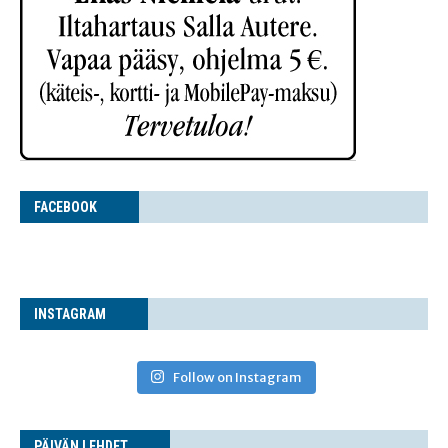
FACE­BOOK
INS­TA­GRAM
Follow on Instagram
PÄI­VÄN LEHDET