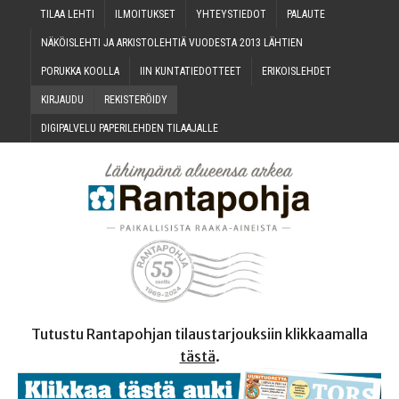
TILAA LEH­TI
ILMOI­TUK­SET
YHTEYS­TIE­DOT
PALAU­TE
NÄKÖIS­LEH­TI JA ARKIS­TO­LEH­TIÄ VUO­DES­TA 2013 LÄHTIEN
PORUK­KA KOOLLA
IIN KUN­TA­TIE­DOT­TEET
ERI­KOIS­LEH­DET
KIR­JAU­DU
REKIS­TE­RÖI­DY
DIGI­PAL­VE­LU PAPE­RI­LEH­DEN TILAAJALLE
Tutustu Rantapohjan tilaustarjouksiin klikkaamalla
tästä
.