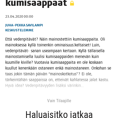
kumisaappaat
23.04.2020 00:00
JUHA-PEKKA SAVILAMPI
KESKUSTELEMME
Että veden­pi­tä­vät? Näin mai­nos­tet­tiin kumi­saap­pai­ta. Oli
mai­nok­ses­sa kyl­lä toi­nen­kin ominaisuus:keltaiset! Luin,
veden­pi­tä­vät- sanan useam­paan ker­taan. Kyl­lä täl­lai­sel­la
mai­nos­ta­mi­sel­la luu­li­si kumi­saap­pai­den mene­vän kuin
kuu­mil­le kivil­le? Vuo­ta­via kumi­saap­pai­ta en ole kos­kaan
kuul­lut kenen­kään osta­neen enkä mai­nos­ta­neen. Onko­han se
taas jokin tämän päi­vän “mai­nos­kot­ko­tus”? Ei ole,
tär­kein­tä­hän saap­pais­sa on, ettei­vät kah­la­tes­sa jalat kas­tu.
Hyvä idea? Veden­pi­tä­vyy­den lisäk­si värinkin…
Vain Tilaa­jil­le
Haluai­sit­ko jat­kaa