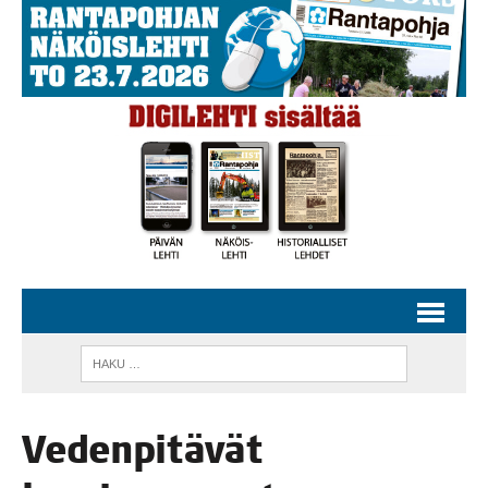
Veden­pi­tä­vät