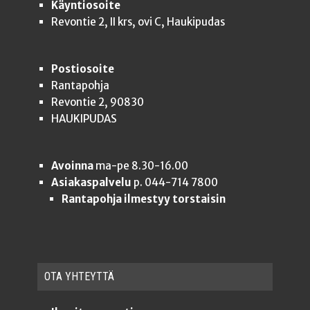
Käyntiosoite
Revontie 2, II krs, ovi C, Haukipudas
Postiosoite
Rantapohja
Revontie 2, 90830
HAUKIPUDAS
Avoinna
ma-pe 8.30-16.00
Asiakaspalvelu
p. 044-714 7800
Rantapohja ilmestyy torstaisin
OTA YHTEYT­TÄ