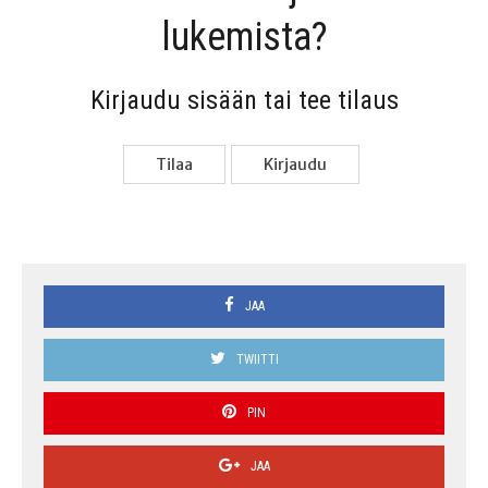
lukemista?
Kir­jau­du sisään tai tee tilaus
Tilaa
Kir­jau­du
JAA
TWIITTI
PIN
JAA