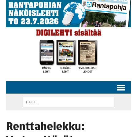
Rent­ta­he­lek­ku: