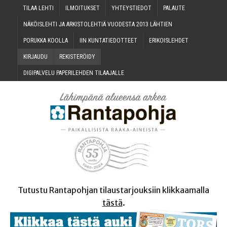
TILAA LEH­TI
ILMOI­TUK­SET
YHTEYS­TIE­DOT
PALAU­TE
NÄKÖIS­LEH­TI JA ARKIS­TO­LEH­TIÄ VUO­DES­TA 2013 LÄHTIEN
PORUK­KA KOOLLA
IIN KUN­TA­TIE­DOT­TEET
ERI­KOIS­LEH­DET
KIR­JAU­DU
REKIS­TE­RÖI­DY
DIGI­PAL­VE­LU PAPE­RI­LEH­DEN TILAAJALLE
Tutustu Rantapohjan tilaustarjouksiin klikkaamalla
tästä
.