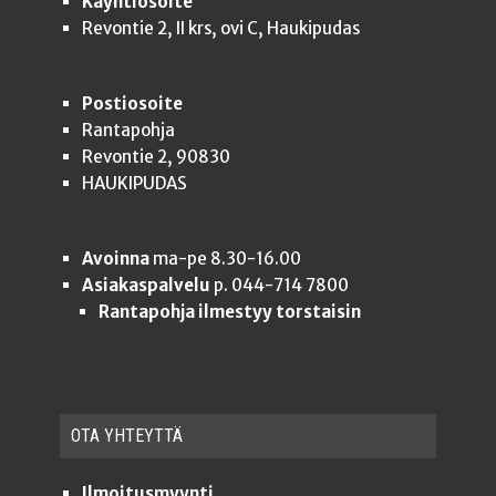
Käyntiosoite
Revontie 2, II krs, ovi C, Haukipudas
Postiosoite
Rantapohja
Revontie 2, 90830
HAUKIPUDAS
Avoinna
ma-pe 8.30-16.00
Asiakaspalvelu
p. 044-714 7800
Rantapohja ilmestyy torstaisin
OTA YHTEYT­TÄ
Ilmoitusmyynti