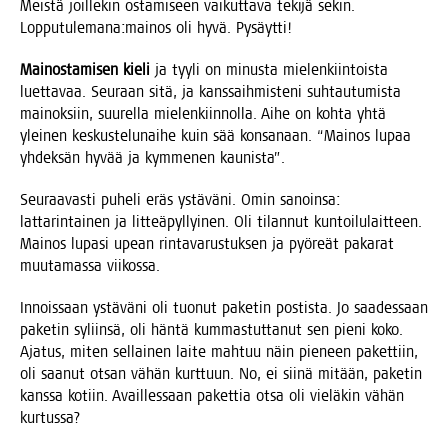
Meis­tä joil­le­kin osta­mi­seen vai­kut­ta­va teki­jä sekin.
Lopputulemana:mainos oli hyvä. Pysäytti!
Mai­nos­ta­mi­sen kie­li
ja tyy­li on minus­ta mie­len­kiin­tois­ta
luet­ta­vaa. Seu­raan sitä, ja kans­saih­mis­te­ni suh­tau­tu­mis­ta
mai­nok­siin, suu­rel­la mie­len­kiin­nol­la. Aihe on koh­ta yhtä
ylei­nen kes­kus­te­lu­nai­he kuin sää kon­sa­naan. “Mai­nos lupaa
yhdek­sän hyvää ja kym­me­nen kaunista”.
Seu­raa­vas­ti puhe­li eräs ystä­vä­ni. Omin sanoin­sa:
lat­ta­rin­tai­nen ja lit­teä­pyl­lyi­nen. Oli tilan­nut kun­toi­lu­lait­teen.
Mai­nos lupa­si upean rin­ta­va­rus­tuk­sen ja pyö­reät paka­rat
muu­ta­mas­sa viikossa.
Innois­saan ystä­vä­ni oli tuo­nut pake­tin pos­tis­ta. Jo saa­des­saan
pake­tin syliin­sä, oli hän­tä kum­mas­tut­ta­nut sen pie­ni koko.
Aja­tus, miten sel­lai­nen lai­te mah­tuu näin pie­neen paket­tiin,
oli saa­nut otsan vähän kurt­tuun. No, ei sii­nä mitään, pake­tin
kans­sa kotiin. Avail­les­saan paket­tia otsa oli vie­lä­kin vähän
kurtussa?