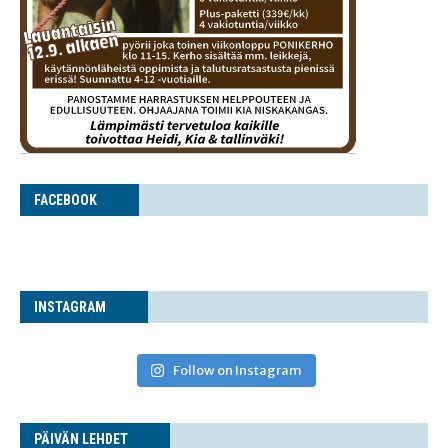
FACE­BOOK
INS­TA­GRAM
Follow on Instagram
PÄI­VÄN LEHDET