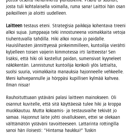
puto­si otsal­ta nenän­vier­tä ylä­huu­lell­le. Pisa­ra ui suu­hun,
jos­ta tuli koh­ta­lai­sel­la voi­mal­la, ruma sana! Lait­toi hän osan
pai­koil­leen ja aloit­ti uudelleen.
Lait­teen
tes­taus ete­ni. Stra­te­gi­sia paik­ko­ja kohen­ta­va tree­ni
alkoi sujua. Jump­paa­ja teki innos­tu­nee­na voi­mak­kai­ta veto­ja
tiu­hen­tu­val­la tah­dil­la. Hiki alkoi norua jo pai­dal­le.
Hauis­li­has­ten jän­nit­tyes­sä pin­keim­mil­leen, kun­toi­li­ja vie­räh­ti
kyl­jel­leen toi­sen vai­je­rin kim­mo­tes­sa irti lait­tees­ta! Sen
lisäk­si, että hiki oli kas­tel­lut pai­dan, sumen­si­vat kyy­ne­leet
näkö­ken­tän. Lan­nis­tu­nut kun­toi­li­ja kon­koi­li ylös lat­tial­ta,
suol­si suu­ria, voi­mak­kai­ta manauk­sia hajon­neel­le veh­keel­le.
Meni kah­ve­pan­nul­le ja hörp­pä­si kupil­li­sen kyl­mää kah­vea.
Ilman nisua!
Rau­hoi­tut­tu­aan ystä­vä­ni pala­si lait­teen mai­nok­seen. Oli
osan­nut kuvi­tel­le, että sitä käyt­täes­sä tulee hiki ja krop­pa
muok­kau­tuu. Mut­ta kokoa­mis- ja tes­taus­vai­he teki­vät jo
samaa. Hajon­nut lai­te joh­ti oival­luk­seen, ettei se ole­kaan
vält­tä­mä­tön ystä­vä­ni tavoit­tee­seen. Lat­ta­rin­ta rot­tin­gil­la
sanoi hän iloi­ses­ti: ”Hin­tan­sa hauk­kui!” Tus­kin