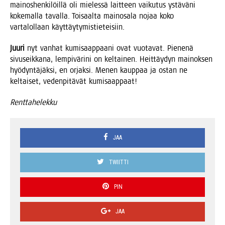
mai­nos­hen­ki­löil­lä oli mie­les­sä lait­teen vai­ku­tus ystä­vä­ni
koke­mal­la taval­la. Toi­saal­ta main­osa­la nojaa koko
var­ta­lol­laan käyttäytymistieteisiin.
Juu­ri
nyt van­hat kumi­saap­paa­ni ovat vuo­ta­vat. Pie­ne­nä
sivuseik­ka­na, lem­pi­vä­ri­ni on kel­tai­nen. Heit­täy­dyn mai­nok­sen
hyö­dyn­tä­jäk­si, en orjak­si. Menen kaup­paa ja ostan ne
kel­tai­set, veden­pi­tä­vät kumisaappaat!
Rent­ta­he­lek­ku
JAA
TWIITTI
PIN
JAA