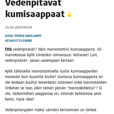
Veden­pi­tä­vät
kumisaappaat
23.04.2020 00:00
JUHA-PEKKA SAVILAMPI
KESKUSTELEMME
Että
veden­pi­tä­vät? Näin mai­nos­tet­tiin kumi­saap­pai­ta. Oli
mai­nok­ses­sa kyl­lä toi­nen­kin omi­nai­suus: kel­tai­set! Luin,
veden­pi­tä­vät- sanan useam­paan kertaan.
Kyl­lä täl­lai­sel­la mai­nos­ta­mi­sel­la luu­li­si kumi­saap­pai­den
mene­vän kuin kuu­mil­le kivil­le? Vuo­ta­via kumi­saap­pai­ta en
ole kos­kaan kuul­lut kenen­kään osta­neen enkä mai­nos­ta­neen.
Onko­han se taas jokin tämän päi­vän “mai­nos­kot­ko­tus”? Ei
ole, tär­kein­tä­hän saap­pais­sa on, ettei­vät kah­la­tes­sa jalat
kas­tu. Hyvä idea?
Veden­pi­tä­vyy­den lisäk­si värin­kin ker­to­mi­nen on tär­keä.