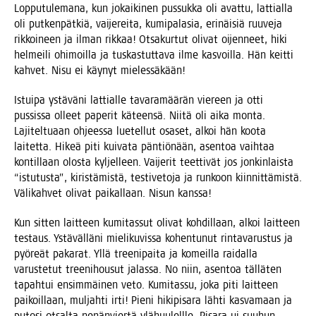
Lop­pu­tu­le­ma­na, kun jokai­ki­nen pus­suk­ka oli avat­tu, lat­tial­la
oli put­ken­pät­kiä, vai­je­rei­ta, kumi­pa­la­sia, eri­näi­siä ruu­ve­ja
rik­koi­neen ja ilman rik­kaa! Otsa­kur­tut oli­vat oijen­neet, hiki
hel­mei­li ohi­moil­la ja tus­kas­tut­ta­va ilme kas­voil­la. Hän keit­ti
kah­vet. Nisu ei käy­nyt mielessäkään!
Istui­pa ystä­vä­ni lat­tial­le tava­ra­mää­rän vie­reen ja otti
pus­sis­sa olleet pape­rit käteen­sä. Nii­tä oli aika mon­ta.
Laji­tel­tu­aan ohjees­sa lue­tel­lut osa­set, alkoi hän koo­ta
lai­tet­ta. Hikeä piti kui­va­ta pän­tiö­nään, asen­toa vaih­taa
kon­til­laan olos­ta kyl­jel­leen. Vai­je­rit teet­ti­vät jos jon­kin­lais­ta
“istu­tus­ta”, kiris­tä­mis­tä, tes­ti­ve­to­ja ja run­koon kiin­nit­tä­mis­tä.
Väli­kah­vet oli­vat pai­kal­laan. Nisun kanssa!
Kun sit­ten lait­teen kumi­tas­sut oli­vat koh­dil­laan, alkoi lait­teen
tes­taus. Ystä­väl­lä­ni mie­li­ku­vis­sa kohen­tu­nut rin­ta­va­rus­tus ja
pyö­reät paka­rat. Yllä tree­ni­pai­ta ja komeil­la rai­dal­la
varus­te­tut tree­ni­housut jalas­sa. No niin, asen­toa täl­lä­ten
tapah­tui ensim­mäi­nen veto. Kumi­tas­su, joka piti lait­teen
pai­koil­laan, mul­jah­ti irti! Pie­ni hiki­pi­sa­ra läh­ti kas­va­maan ja