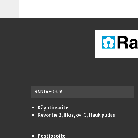
RAN­TA­POH­JA
Käyntiosoite
Revontie 2, II krs, ovi C, Haukipudas
Postiosoite