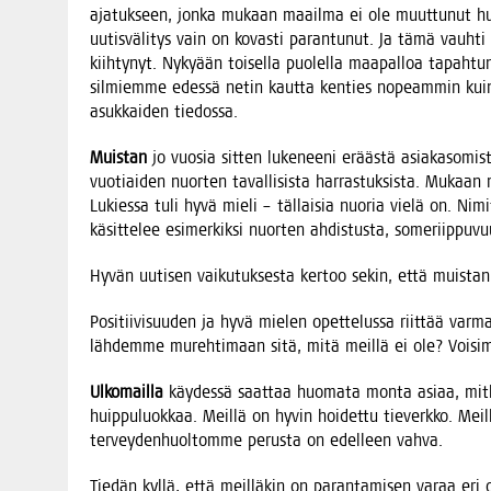
aja­tuk­seen, jon­ka mukaan maa­il­ma ei ole muut­tu­nut 
uutis­vä­li­tys vain on kovas­ti paran­tu­nut. Ja tämä vauh­ti
kiih­ty­nyt. Nyky­ään toi­sel­la puo­lel­la maa­pal­loa tapah­t
sil­miem­me edes­sä netin kaut­ta ken­ties nopeam­min ku
asuk­kai­den tiedossa.
Muis­tan
jo vuo­sia sit­ten luke­nee­ni erääs­tä asia­kas­o­mis­
vuo­tiai­den nuor­ten taval­li­sis­ta har­ras­tuk­sis­ta. Mukaan m
Lukies­sa tuli hyvä mie­li – täl­lai­sia nuo­ria vie­lä on. Nimi
käsit­te­lee esi­mer­kik­si nuor­ten ahdis­tus­ta, some­riip­pu
Hyvän uuti­sen vai­ku­tuk­ses­ta ker­too sekin, että muis­tan 
Posi­tii­vi­suu­den ja hyvä mie­len opet­te­lus­sa riit­tää var­m
läh­dem­me mureh­ti­maan sitä, mitä meil­lä ei ole? Voi­sim­m
Ulko­mail­la
käy­des­sä saat­taa huo­ma­ta mon­ta asi­aa, mit­
huip­pu­luok­kaa. Meil­lä on hyvin hoi­det­tu tie­verk­ko. Meil­l
ter­vey­den­huol­tom­me perus­ta on edel­leen vahva.
Tie­dän kyl­lä, että meil­lä­kin on paran­ta­mi­sen varaa eri os