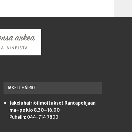
JAKE­LU­HÄI­RIÖT
Jakeluhäiriöilmoitukset Rantapohjaan
ma–pe klo 8.30–16.00
Puhelin: 044-714 7800