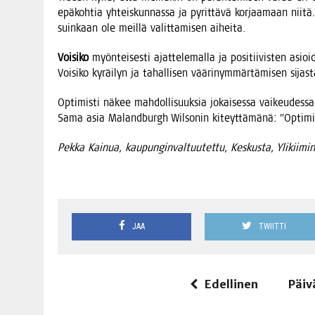
epä­koh­tia yhteis­kun­nas­sa ja pyrit­tä­vä kor­jaa­maan nii­t
suin­kaan ole meil­lä valit­ta­mi­sen aiheita.
Voi­si­ko
myön­tei­ses­ti ajat­te­le­mal­la ja posi­tii­vis­ten asi
Voi­si­ko kyräi­lyn ja tahal­li­sen vää­ri­nym­mär­tä­mi­sen sij
Opti­mis­ti näkee mah­dol­li­suuk­sia jokai­ses­sa vai­keu­des­sa
Sama asia Maland­burgh Wil­so­nin kiteyt­tä­mä­nä: ”Opti­mis­t
Pek­ka Kai­nua, kau­pun­gin­val­tuu­tet­tu, Kes­kus­ta, Ylikiimin
JAA
TWIITTI
Edellinen
Päiv