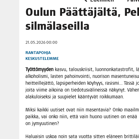
06.08.2026
|
TOI­VEI­DEN KOTI IISTÄ!
Oulun Päät­tä­jäl­tä, Pe
06.08.2026
|
KII­MIN­KI­PÄI­VÄT JÄR­JES­TE­TÄÄN PERIN­TEI­TÄ KUNNIOIT
silmälaseilla
21.05.2026 00:00
RANTAPOHJA
KESKUSTELEMME
Työt­tö­myy­den
kas­vu, talous­krii­sit, luon­non­ka­ta­stro­fit, lä
alko­ho­lis­mi, las­ten pahoin­voin­ti, nuo­ri­son masen­tu­nei­s
heit­teil­le­jät­tö, lap­si­per­hei­den köy­hyys, rasis­mi… Täs­sä jo
joi­ta vii­me aikoi­na on tie­do­tus­vä­li­neis­sä näky­nyt. Väh
ala­ku­loi­sek­si ja suu­pie­let kään­ty­vät roikkumaan.
Mik­si kaik­ki uuti­set ovat niin masen­ta­via? Onko maa­il­
paik­ka, vai onko niin, että vain huo­no uuti­nen on enää u
on jymyuutinen?
Haluai­sin uskoa noin sata vuot­ta sit­ten elä­neen brit­ti­läi