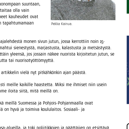
huo­nom­paan suun­taan,
 tai­taa olla vain
u­neet kau­heu­det ovat
in tapah­tu­ma­maan
Pek­ka Kainua.
ta­ja­leh­des­tä monen sivun jutun, jos­sa ker­rot­tiin noin 15-
ah­tui sie­nes­tys­tä, mar­jas­tus­ta, kalas­tus­ta ja met­säs­tys­tä.
t­täin yleen­sä, jos jos­sain näkee nuo­ris­ta kir­joi­te­tun jutun, se
­vuut­ta tai nuorisotyöttömyyttä.
artik­ke­lin vie­lä nyt pit­käh­kön­kin ajan päästä.
as­ti meil­le kai­kil­le haas­tet­ta. Mik­si me ihmi­set niin usein
e iloi­ta sii­tä, mitä meil­lä on.
kä meil­lä Suo­mes­sa ja Poh­jois-Poh­jan­maal­la ovat
ä on hyvä ja toi­mi­va kou­lu­lai­tos. Sosi­aa­li- ja
a-alueil­la, ja toki polii­tik­ko­jen ja päät­tä­jien on etsit­tä­vä