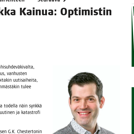
k­ka Kai­nua: Opti­mis­tin
TAEN
hi­suh­de­vä­ki­val­ta,
uus, van­hus­ten
i­ta­kin uuti­sai­hei­ta,
em­mäs­tä­kin tulee
ma todel­la näin synk­kä
uti­nen ja kata­stro­fi
­sen G.K. Ches­ter­to­nin