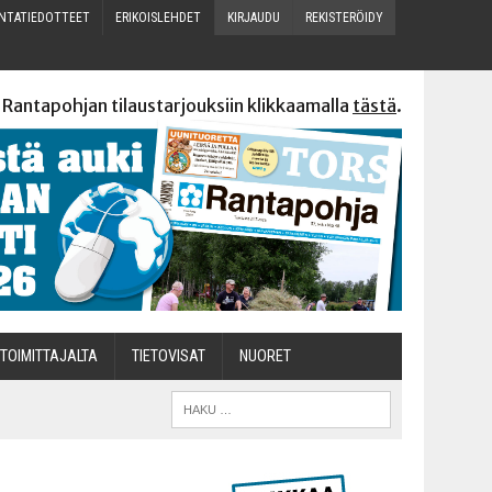
N­TA­TIE­DOT­TEET
ERI­KOIS­LEH­DET
KIR­JAU­DU
REKIS­TE­RÖI­DY
 Rantapohjan tilaustarjouksiin klikkaamalla
tästä
.
TOI­MIT­TA­JAL­TA
TIETOVISAT
NUO­RET