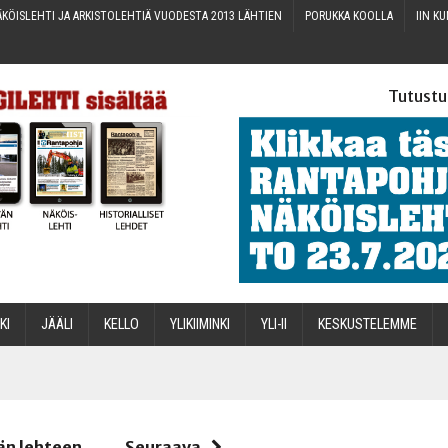
KÖIS­LEH­TI JA ARKIS­TO­LEH­TIÄ VUO­DES­TA 2013 LÄHTIEN
PORUK­KA KOOLLA
IIN KU
Tutustu
­KI
JÄÄ­LI
KEL­LO
YLI­KII­MIN­KI
YLI-II
KES­KUS­TE­LEM­ME
STA
än lehteen
Seuraava