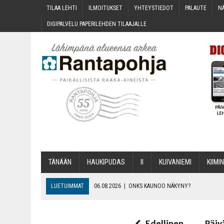
TILAA LEH­TI
ILMOI­TUK­SET
YHTEYS­TIE­DOT
PALAU­TE
NÄ
DIGI­PAL­VE­LU PAPE­RI­LEH­DEN TILAAJALLE
TÄNÄÄN
HAU­KI­PU­DAS
II
KUI­VA­NIE­MI
KII­MIN
LUETUIMMAT
06.08.2026
|
ONKS KAU­NOO NÄKYNY?
06.08.2026
|
MAKA­RO­NI­LAA­TI­KOL­LA ARKEEN
06.08.2026
|
OPIN­TOI­HIN KAN­SA­LAIS­OPIS­TOS­SA VOI SAA­DA AVUSTU
Edellinen
Päiv