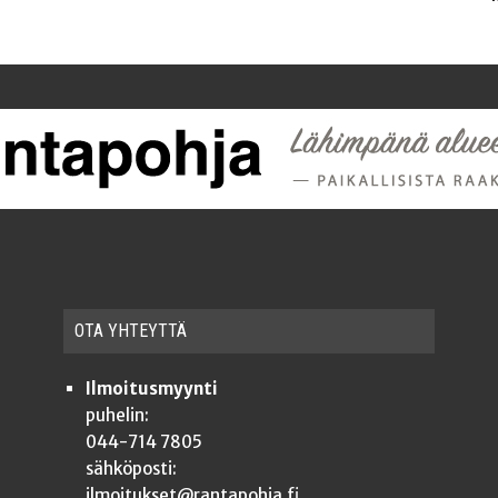
OTA YHTEYT­TÄ
Ilmoitusmyynti
puhelin:
044-714 7805
sähköposti:
ilmoitukset@rantapohja.fi