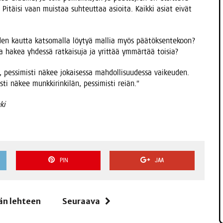
ä. Pitäi­si vaan muis­taa suh­teut­taa asioi­ta. Kaik­ki asiat eivät
oi­den kaut­ta kat­so­mal­la löy­tyä mal­lia myös pää­tök­sen­te­koon?
as­ta hakea yhdes­sä rat­kai­su­ja ja yrit­tää ymmär­tää toisia?
, pes­si­mis­ti näkee jokai­ses­sa mah­dol­li­suu­des­sa vai­keu­den.
i näkee munk­ki­rin­ki­län, pes­si­mis­ti reiän.”
ki
PIN
JAA
än lehteen
Seuraava