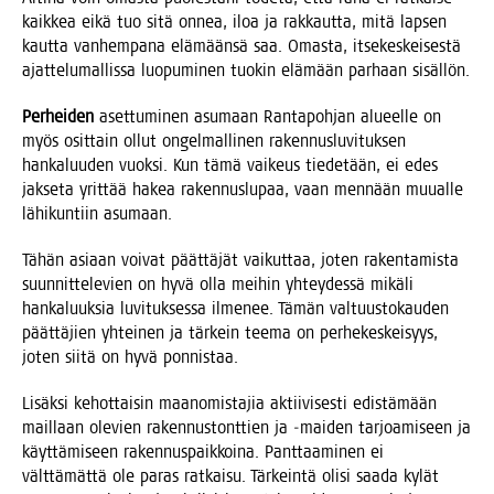
kaik­kea eikä tuo sitä onnea, iloa ja rak­kaut­ta, mitä lap­sen
kaut­ta van­hem­pa­na elä­mään­sä saa. Omas­ta, itse­kes­kei­ses­tä
ajat­te­lu­mal­lis­sa luo­pu­mi­nen tuo­kin elä­mään par­haan sisällön.
Per­hei­den
aset­tu­mi­nen asu­maan Ran­ta­poh­jan alu­eel­le on
myös osit­tain ollut ongel­mal­li­nen raken­nus­lu­vi­tuk­sen
han­ka­luu­den vuok­si. Kun tämä vai­keus tie­de­tään, ei edes
jak­se­ta yrit­tää hakea raken­nus­lu­paa, vaan men­nään muu­al­le
lähi­kun­tiin asumaan.
Tähän asi­aan voi­vat päät­tä­jät vai­kut­taa, joten raken­ta­mis­ta
suun­nit­te­le­vien on hyvä olla mei­hin yhtey­des­sä mikä­li
han­ka­luuk­sia luvi­tuk­ses­sa ilme­nee. Tämän val­tuus­to­kau­den
päät­tä­jien yhtei­nen ja tär­kein tee­ma on per­he­kes­kei­syys,
joten sii­tä on hyvä ponnistaa.
Lisäk­si kehot­tai­sin maa­no­mis­ta­jia aktii­vi­ses­ti edis­tä­mään
mail­laan ole­vien raken­nus­tont­tien ja ‑mai­den tar­joa­mi­seen ja
käyt­tä­mi­seen raken­nus­paik­koi­na. Pant­taa­mi­nen ei
vält­tä­mät­tä ole paras rat­kai­su. Tär­kein­tä oli­si saa­da kylät