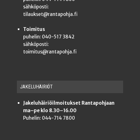
sähköposti:
tilaukset@rantapohja.fi
Toimitus
puhelin: 040-517 3842
sähköposti:
toimitus@rantapohja.fi
JAKE­LU­HÄI­RIÖT
Jakeluhäiriöilmoitukset Rantapohjaan
ma–pe klo 8.30–16.00
Puhelin: 044-714 7800