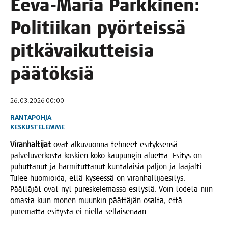
Eeva-Maria Park­ki­nen:
Poli­tii­kan pyör­teis­sä
pit­kä­vai­kut­tei­sia
päätöksiä
26.03.2026 00:00
RANTAPOHJA
KESKUSTELEMME
Viran­hal­ti­jat
ovat alku­vuon­na teh­neet esi­tyk­sen­sä
pal­ve­lu­ver­kos­ta kos­kien koko kau­pun­gin aluet­ta. Esi­tys on
puhut­ta­nut ja har­mi­tut­ta­nut kun­ta­lai­sia pal­jon ja laa­jal­ti.
Tulee huo­mioi­da, että kysees­sä on viran­hal­ti­jae­si­tys.
Päät­tä­jät ovat nyt pures­ke­le­mas­sa esi­tys­tä. Voin tode­ta niin
omas­ta kuin monen muun­kin päät­tä­jän osal­ta, että
pure­mat­ta esi­tys­tä ei niel­lä sellaisenaan.