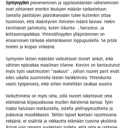
Syn­ty­vyy­den
pie­ne­ne­mi­nen ja oppi­las­mää­rään vähe­ne­mi­nen
ovat joh­ta­neet eten­kin kou­lu­jen mää­rän tar­kas­te­luun.
Samal­la päät­tä­jien pää­tök­ses­sään tulee kui­ten­kin ottaa
huo­mioon, että ikään­ty­vien ihmis­ten mää­rä kas­vaa. Hekin
tar­vit­se­vat pal­ve­lui­ta, kuten lii­kun­ta- , har­ras­tus- ja
koh­taa­mis­paik­ko­ja. Yhtei­söl­li­syy­den yllä­pi­tä­mi­nen on
ensiar­voi­sen tär­ke­ää elä­män­kaa­ren lop­pu­puo­lel­la. Se pitää
mie­len ja kro­pan virkeänä.
Syn­ty­vien las­ten mää­rään vai­kut­ta­vat monet sei­kat, eikä
vähi­ten epä­va­kaa maa­il­man tilan­ne. Kor­vii­ni on kan­tau­tu­nut
myös työn vaa­ti­mus­ten ”raa­kuus” , jol­loin nuo­ret parit eivät
edes uskal­la suun­ni­tel­la las­ten hank­ki­mis­ta. Yhteis­kun­ta
vaa­tii työ­pa­nos­ta, eikä sii­hen mie­lel­lään tau­ko­ja suvaita.
Vai­kut­ti­me­na on myös raha, jol­la nuo­ret raken­ta­vat oma
elä­mään­sä kil­pa­juok­sus­sa mui­den ikäis­ten­sä kans­sa. Työn
lisäk­si halu­taan mat­kus­tel­la, ostel­la ylel­li­syys­tuot­tei­ta ja
pukeu­tua muo­dik­kaas­ti. Täl­löin lap­set koe­taan rajoit­ta­va­na
teki­jä­nä, ei sisäl­töä ja rak­kaut­ta elä­mään tuo­vi­na yksi­löi­nä.
Äiti­nä voin omas­ta puo­les­ta­ni tode­ta, että raha ei rat­kai­se