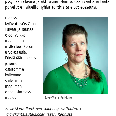
pysy­mään elä­vi­nä ja aktii­vi­si­na. Näin voi­daan vaa­tia ja taa­ta
pal­ve­lut eri alueil­la. Tyh­jät ton­tit sitä eivät edesauta.
Pie­nis­sä
kyläyh­tei­söis­sä on
tur­vaa ja rau­haa
elää, vaik­ka
maa­il­mal­la
myl­ler­tää. Se on
arvo­kas asia.
Edis­tä­kääm­me siis
jokai­nen
osal­tam­me
kyliem­me
säi­ly­mis­tä
maa­il­man
onnel­li­sim­mas­sa
maassa.
Eeva-Maria Park­ki­nen.
Eeva-Maria Park­ki­nen, kau­pun­gin­val­tuu­tet­tu,
yhdys­kun­ta­lau­ta­kun­nan jäsen, Keskusta