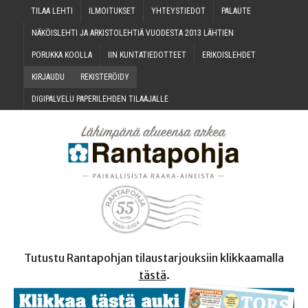
TILAA LEH­TI
ILMOI­TUK­SET
YHTEYS­TIE­DOT
PALAU­TE
NÄKÖIS­LEH­TI JA ARKIS­TO­LEH­TIÄ VUO­DES­TA 2013 LÄHTIEN
PORUK­KA KOOLLA
IIN KUN­TA­TIE­DOT­TEET
ERI­KOIS­LEH­DET
KIR­JAU­DU
REKIS­TE­RÖI­DY
DIGI­PAL­VE­LU PAPE­RI­LEH­DEN TILAAJALLE
Tutustu Rantapohjan tilaustarjouksiin klikkaamalla
tästä
.