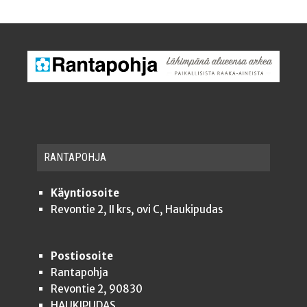
RAN­TA­POH­JA
Käyntiosoite
Revontie 2, II krs, ovi C, Haukipudas
Postiosoite
Rantapohja
Revontie 2, 90830
HAUKIPUDAS