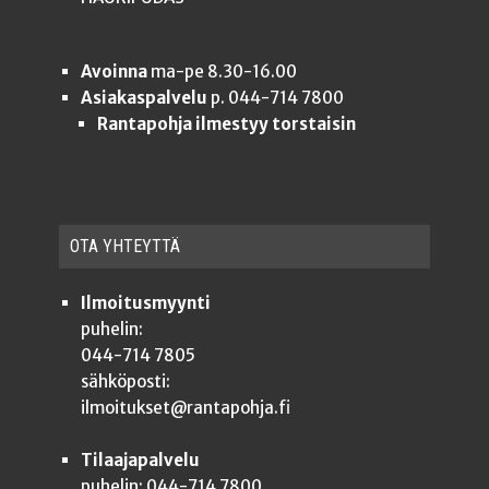
Avoinna
ma-pe 8.30-16.00
Asiakaspalvelu
p. 044-714 7800
Rantapohja ilmestyy torstaisin
OTA YHTEYT­TÄ
Ilmoitusmyynti
puhelin:
044-714 7805
sähköposti:
ilmoitukset@rantapohja.fi
Tilaajapalvelu
puhelin: 044-714 7800