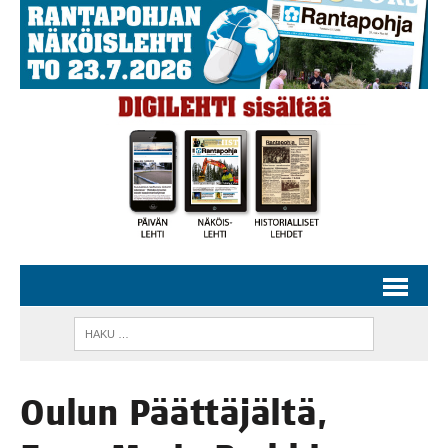
Oulun Päät­tä­jäl­tä,