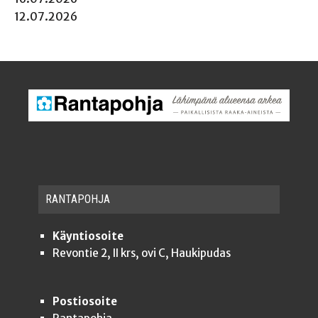
12.07.2026
RAN­TA­POH­JA
Käyntiosoite
Revontie 2, II krs, ovi C, Haukipudas
Postiosoite