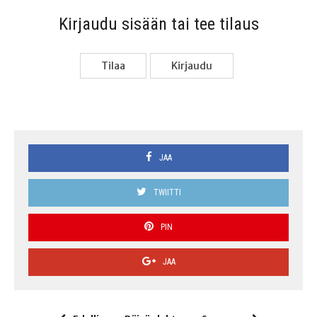
Kir­jau­du sisään tai tee tilaus
Tilaa
Kir­jau­du
JAA
TWIITTI
PIN
JAA