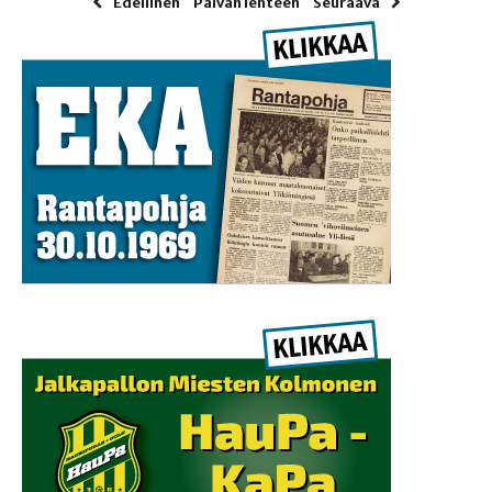
Edellinen
Päivän lehteen
Seuraava