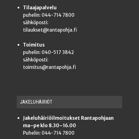
Tilaajapalvelu
puhelin: 044-714 7800
sähköposti:
tilaukset@rantapohja.fi
Toimitus
puhelin: 040-517 3842
sähköposti:
toimitus@rantapohja.fi
JAKE­LU­HÄI­RIÖT
Jakeluhäiriöilmoitukset Rantapohjaan
ma–pe klo 8.30–16.00
Puhelin: 044-714 7800