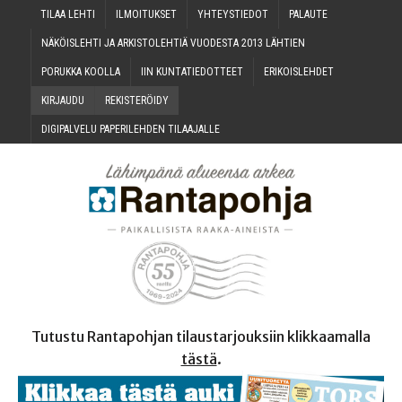
TILAA LEH­TI
ILMOI­TUK­SET
YHTEYS­TIE­DOT
PALAU­TE
NÄKÖIS­LEH­TI JA ARKIS­TO­LEH­TIÄ VUO­DES­TA 2013 LÄHTIEN
PORUK­KA KOOLLA
IIN KUN­TA­TIE­DOT­TEET
ERI­KOIS­LEH­DET
KIR­JAU­DU
REKIS­TE­RÖI­DY
DIGI­PAL­VE­LU PAPE­RI­LEH­DEN TILAAJALLE
Tutustu Rantapohjan tilaustarjouksiin klikkaamalla
tästä
.