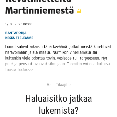
Martinniemestä
19.05.2026 00:00
RANTAPOHJA
KESKUSTELEMME
Lumet suli­vat aikai­sin tänä kevää­nä. Jot­kut meis­tä kii­reh­ti­vät
hara­voi­maan jäis­tä maa­ta. Nur­mi­kon viher­tä­mis­tä sai
kui­ten­kin vie­lä odot­taa tovin. Vesi­sa­de tuli tar­pee­seen. Nyt
puut ja pen­saat avaa­vat sil­mu­jaan. Tuo­mi­kin voi olla kukas­sa
tuos­sa tuokiossa.
Vain Tilaa­jil­le
Haluai­sit­ko jat­kaa
lukemista?