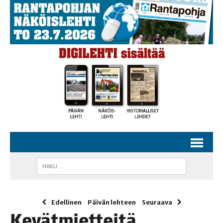
Edellinen
Päivän lehteen
Seuraava
Kevät­miet­tei­tä