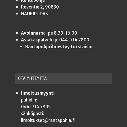
Rantapohja
Revontie 2, 90830
HAUKIPUDAS
Avoinna
ma-pe 8.30-16.00
Asiakaspalvelu
p. 044-714 7800
Rantapohja ilmestyy torstaisin
OTA YHTEYT­TÄ
Ilmoitusmyynti
puhelin:
044-714 7805
sähköposti:
ilmoitukset@rantapohja.fi