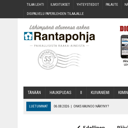
TILAA LEH­TI
ILMOI­TUK­SET
YHTEYS­TIE­DOT
PALAU­TE
NÄ
DIGI­PAL­VE­LU PAPE­RI­LEH­DEN TILAAJALLE
TÄNÄÄN
HAU­KI­PU­DAS
II
KUI­VA­NIE­MI
KII­MIN
LUETUIMMAT
06.08.2026
|
ONKS KAU­NOO NÄKYNY?
06.08.2026
|
MAKA­RO­NI­LAA­TI­KOL­LA ARKEEN
06.08.2026
|
OPIN­TOI­HIN KAN­SA­LAIS­OPIS­TOS­SA VOI SAA­DA AVUSTU
Edellinen
Päiv