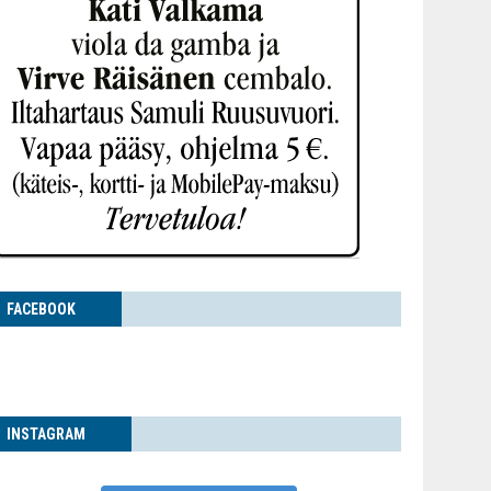
FACE­BOOK
INS­TA­GRAM