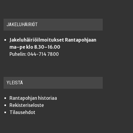
JAKE­LU­HÄI­RIÖT
Jakeluhäiriöilmoitukset Rantapohjaan
ma–pe klo 8.30–16.00
Puhelin: 044-714 7800
YLEISTÄ
Ran­ta­poh­jan historiaa
Rekis­te­ri­se­los­te
Tilauseh­dot