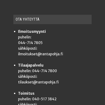
OTA YHTEYT­TÄ
Ilmoitusmyynti
puhelin:
044-714 7805
sähköposti:
ilmoitukset@rantapohja.fi
Tilaajapalvelu
puhelin: 044-714 7800
sähköposti:
tilaukset@rantapohja.fi
Toimitus
puhelin: 040-517 3842
sähköposti: