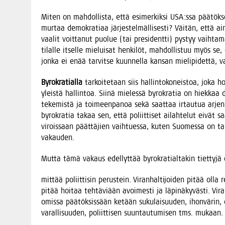
Miten on mah­dol­lis­ta, että esi­mer­kik­si USA:ssa pää­tök­sen
mur­taa demo­kra­ti­aa jär­jes­tel­mäl­li­ses­ti? Väi­tän, että 
vaa­lit voit­ta­nut puo­lue (tai pre­si­dent­ti) pys­tyy vaih­ta­
tilal­le itsel­le mie­lui­sat hen­ki­löt, mah­dol­lis­tuu myös se, 
jon­ka ei enää tar­vit­se kuun­nel­la kan­san mie­li­pi­det­tä
Byro­kra­tial­la
tar­koi­te­taan siis hal­lin­to­ko­neis­toa, joka 
yleis­tä hal­lin­toa. Sii­nä mie­les­sä byro­kra­tia on hiek­ka
teke­mis­tä ja toi­meen­pa­noa sekä saat­taa irtau­tua arjen
byro­kra­tia takaa sen, että poliit­ti­set ailah­te­lut eivät s
virois­saan päät­tä­jien vaih­tues­sa, kuten Suo­mes­sa on tap
vakauden.
Mut­ta tämä vakaus edel­lyt­tää byro­kra­tial­ta­kin tiet­ty­jä o
mit­tää poliit­ti­sin perus­tein. Viran­hal­ti­joi­den pitää olla reh
pitää hoi­taa teh­tä­vi­ään avoi­mes­ti ja läpi­nä­ky­väs­ti. Vira
omis­sa pää­tök­sis­sään ketään suku­lai­suu­den, ihon­vä­rin,
varal­li­suu­den, poliit­ti­sen suun­tau­tu­mi­sen tms. mukaan.