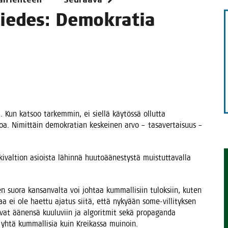
 Lie­des: Demo­kra­tia
TAEN
. Kun kat­soo tar­kem­min, ei siel­lä käy­tös­sä ollut­ta
anoa. Nimit­täin demo­kra­tian kes­kei­nen arvo – tasa­ver­tai­suus –
al­tion asiois­ta lähin­nä huu­to­ää­nes­tys­tä muis­tut­ta­val­la
suo­ra kan­san­val­ta voi joh­taa kum­mal­li­siin tulok­siin, kuten
kaa ei ole haet­tu aja­tus sii­tä, että nyky­ään some-vil­li­tyk­sen
at äänen­sä kuu­lu­viin ja algo­rit­mit sekä pro­pa­gan­da
a yhtä kum­mal­li­sia kuin Krei­kas­sa muinoin.