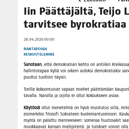
06.08.2026
|
TOI­VEI­DEN KOTI IISTÄ!
Iin Päät­tä­jäl­tä, Tei­jo
06.08.2026
|
KII­MIN­KI­PÄI­VÄT JÄR­JES­TE­TÄÄN PERIN­TEI­TÄ KUNNIOIT
tar­vit­see byrokratiaa
28.04.2026 00:00
RANTAPOHJA
KESKUSTELEMME
Sano­taan
, että demo­kra­tian keh­to on antii­kin Krei­kas­sa
hal­lin­to­ta­paa kyl­lä voi oikein aidok­si demo­kra­tiak­si s
puut­tui tuol­loin täysin.
Toril­le kokoon­tui­vat vapaat mie­het päät­tä­mään kau­pun­ki­v
taval­la. Nai­sil­la ja orjil­la ei ollut kokouk­seen asiaa.
Käy­tös­sä
ollut mene­tel­mä on hyvä muis­tu­tus sii­tä, miten 
esi­mer­kik­si filo­so­fi Sokra­teen kuo­le­man­tuo­mioon. Kau­
myö­tä on palat­tu men­nee­seen: somes­sa huu­to­sa­kit saa­v
muok­kaa­vat kan­san mie­li­pi­tei­tä. Ja tulok­set voi­vat oll