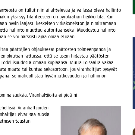
­teos­ta on tul­lut niin ailah­te­le­vaa ja val­las­sa ole­va hal­lin­to
aina­kin yksi syy tilan­tee­seen on byro­kra­tian heik­ko tila. Kun
maan hyvin laa­jas­ti kes­kei­sen vir­ka­ko­neis­ton ja nimit­tä­mään
että hal­lin­to muut­tuu auto­ri­taa­ri­sek­si. Muo­dos­tuu hal­lin­to,
, vaan se voi härs­kis­ti ajaa omaa etuaan.
hoi­taa päät­tä­jien ohjauk­ses­sa pää­tös­ten toi­meen­pa­noa ja
a demo­kra­tian rat­tais­sa, että se usein hidas­taa pää­tös­ten
 todel­li­suu­des­ta omaan kuplaan­sa. Mut­ta toi­saal­ta vakaa
aa­ta maa­ta tai kun­taa seka­sor­toon. Jos viran­hal­ti­jat pysy­vät
a­na, se mah­dol­lis­taa hyvän jat­ku­vuu­den ja hal­lin­non
mi­nai­suuk­sia: Viran­hal­ti­joi­ta ei pidä ni
el­li­siä. Viran­hal­ti­joi­den
n­hal­ti­jat eivät saa suo­sia
 etni­sen taus­tan,