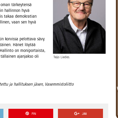
a oman tär­key­ten­sä
uin hal­lin­non hyvä
 siis takaa demo­kra­tian
l­li­nen, vaan sen hyvä
n kor­vis­sa pelot­ta­va sävy.
etäi­nen. Hänet löy­tää
al­lin­to on moni­por­tais­ta,
täl­lai­nen ajan­jak­so oli
Tei­jo Liedes.
u­tet­tu ja hal­li­tuk­sen jäsen, Vasemmistoliitto
PIN
JAA