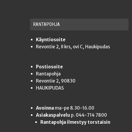
RAN­TA­POH­JA
Käyntiosoite
Revontie 2, II krs, ovi C, Haukipudas
Postiosoite
Rantapohja
Revontie 2, 90830
HAUKIPUDAS
Avoinna
ma-pe 8.30-16.00
Asiakaspalvelu
p. 044-714 7800
Rantapohja ilmestyy torstaisin