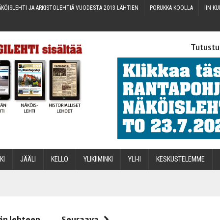
KÖIS­LEH­TI JA ARKIS­TO­LEH­TIÄ VUO­DES­TA 2013 LÄHTIEN
PORUK­KA KOOLLA
IIN KU
Tutustu
­KI
JÄÄ­LI
KEL­LO
YLI­KII­MIN­KI
YLI-II
KES­KUS­TE­LEM­ME
STA
än lehteen
Seuraava