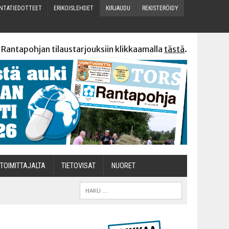
N­TA­TIE­DOT­TEET
ERI­KOIS­LEH­DET
KIR­JAU­DU
REKIS­TE­RÖI­DY
 Rantapohjan tilaustarjouksiin klikkaamalla
tästä
.
TOI­MIT­TA­JAL­TA
TIETOVISAT
NUO­RET