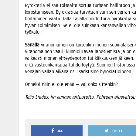
Byro­kra­tia ei saa toi­saal­ta sor­tua tur­haan hal­lin­toon j
koros­ta­mi­seen. Byro­kra­ti­aa tar­vi­taan vain sen ver­ran k
hoi­ta­mi­nen vaa­tii. Täl­lä taval­la hoi­det­tu­na byro­kra­tia
hyvän toi­mi­mi­sen. Se ei ole suin­kaan kan­san­val­lan viho
työkalu.
Sanal­la
viran­omai­nen on kui­ten­kin monen suo­ma­lai­sen­ki
Viran­omai­nen vaa­tii kun­nioit­ta­vaa lähes­ty­mis­tä ja on 
vai­keas­ti monen yhtey­den­o­ton tai klik­kauk­sen jäl­keen. H
eikä vas­tuun­kan­ta­jaa tah­do löy­tyä. Suo­men his­to­rias­sa 
Venä­jän val­lan aika­na ns. tsa­ris­ti­si­ne byrokratioineen.
Onnek­si näin ei ole enää — vai onko sittenkin?
Tei­jo Lie­des, Iin kun­nan­val­tuu­tet­tu, Poh­teen alue­val­tu
JAA
TWIITTI