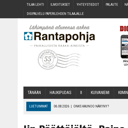
TILAA LEH­TI
ILMOI­TUK­SET
YHTEYS­TIE­DOT
PALAU­TE
NÄ
DIGI­PAL­VE­LU PAPE­RI­LEH­DEN TILAAJALLE
TÄNÄÄN
HAU­KI­PU­DAS
II
KUI­VA­NIE­MI
KII­MIN
LUETUIMMAT
06.08.2026
|
ONKS KAU­NOO NÄKYNY?
06.08.2026
|
MAKA­RO­NI­LAA­TI­KOL­LA ARKEEN
06.08.2026
|
OPIN­TOI­HIN KAN­SA­LAIS­OPIS­TOS­SA VOI SAA­DA AVUSTU