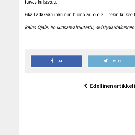
tai­vas kirkastuu.
Eikä Lada­kaan ihan niin huo­no auto ole – sekin kul­kee k
Rai­no Oja­la, Iin kun­nan­val­tuu­tet­tu, sivis­tys­lau­ta­kun­n
JAA
TWIITTI
Edellinen artikkel