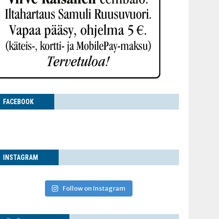
FACE­BOOK
INS­TA­GRAM
Follow on Instagram