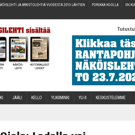
KÖIS­LEH­TI JA ARKIS­TO­LEH­TIÄ VUO­DES­TA 2013 LÄHTIEN
PORUK­KA KOOLLA
IIN KU
Tutustu
­KI
JÄÄ­LI
KEL­LO
YLI­KII­MIN­KI
YLI-II
KES­KUS­TE­LEM­ME
STA