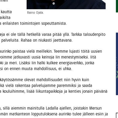
li­nen
 kaut­ta
Rai­no Ojala.
­kil­ta
ta eri­lais­ten toi­min­to­jen sopeuttamista.
­se­ja ei ole täl­lä het­kel­lä varaa pitää yllä. Tark­ka talou­den­pi­to
iä pal­ve­lui­ta. Rahaa on niu­kas­ti jaettavana.
 aurin­ko pais­taa vie­lä meil­le­kin. Teem­me lujas­ti töi­tä uusien
eoim­me jat­ku­vas­ti uusia kei­no­ja Iin menes­ty­mi­sek­si. Iitä
ki ja meri. Lisäk­si Iin hal­ki kul­kee ener­gia­verk­ko, jon­ka
sek­si on ennen muu­ta mah­dol­li­suus, ei uhka.
käy­tös­säm­me ole­vat mah­dol­li­suu­det niin hyvin kuin
ä vie­lä raken­taa pal­ve­lu­jam­me parem­mik­si ja saa­da
a kou­lui­him­me, lisää lii­kun­ta­paik­ko­ja ja ken­ties jonain päi­vä­nä
il­lä aiem­min mai­ni­tul­la Ladal­la ajel­len, jois­ta­kin Mer­sun
m­män mat­kan­teon lop­pu­tu­lok­se­na aurin­ko tulee jäl­leen esiin ja