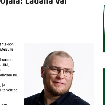
 Oja­la: Ladal­la vai
TAEN
sen­te­koon
Mer­sul­la
 huu­mo­ri
sii­tä,
a
äi­lyt­tää ne.
, ja
 tar­koit­taa