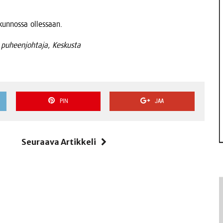
un­nos­sa ollessaan.
an puheen­joh­ta­ja, Keskusta
PIN
JAA
i
Seuraava Artikkeli