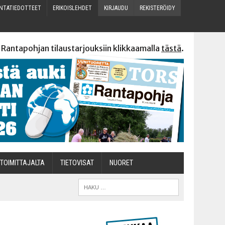
N­TA­TIE­DOT­TEET
ERI­KOIS­LEH­DET
KIR­JAU­DU
REKIS­TE­RÖI­DY
 Rantapohjan tilaustarjouksiin klikkaamalla
tästä
.
TOI­MIT­TA­JAL­TA
TIETOVISAT
NUO­RET