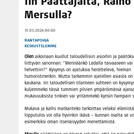
Iin Päät­tä­jäl­tä, Rai­no
06.08.2026
|
TOI­VEI­DEN KOTI IISTÄ!
Mersulla?
06.08.2026
|
KII­MIN­KI­PÄI­VÄT JÄR­JES­TE­TÄÄN PERIN­TEI­TÄ KUNNIOIT
31.03.2026 00:00
RANTAPOHJA
KESKUSTELEMME
Olen
aikoi­naan kuul­lut talou­del­li­siin asioi­hin ja pää­tök­
liit­ty­vän sanon­nan: ”Men­nään­kö Ladal­la tai­vaa­seen vai 
hel­vet­tiin?” Kysy­mys on aja­tuk­sia herät­te­le­vä, hie­man
humo­ris­ti­nen­kin. Mut­ta tar­kem­min aja­tel­len asias­ta on
kau­ka­na. Iin talou­del­li­sen tilan­teen suh­teen on kysy­mys 
kul­jem­me­ko täs­sä tum­mien pil­vien ympä­röi­mäs­sä ajas­s
muka­vuuk­sis­ta tin­kien vai yri­täm­me­kö kyn­sin ham­pain s
Muka­va ja kal­lis mat­kan­te­ko tar­koit­taa velak­si elä­mis­tä
lop­pu­tu­los voi olla hyvin­kin ikä­vä – kun­nan osal­ta se voi
esi­mer­kik­si oman itse­näi­syy­den menettämistä.