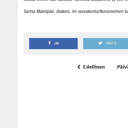
San­na Mäen­pää, dia­ko­ni, Iin seurakunta/Kuivaniemen 
JAA
TWIITTI
Edellinen
Päiv