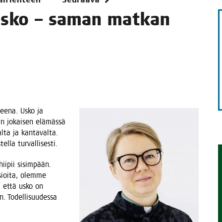
us­ko – saman mat­kan
TAEN
hee­na. Usko ja
dän jokai­sen elä­mäs­sä
l­ta ja kan­ta­val­ta.
tel­la turvallisesti.
i­pii sisim­pään.
sioi­ta, olem­me
e, että usko on
. Todel­li­suu­des­sa