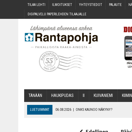
TILAA LEH­TI
ILMOI­TUK­SET
YHTEYS­TIE­DOT
PALAU­TE
NÄ
DIGI­PAL­VE­LU PAPE­RI­LEH­DEN TILAAJALLE
TÄNÄÄN
HAU­KI­PU­DAS
II
KUI­VA­NIE­MI
KII­MIN
LUETUIMMAT
06.08.2026
|
ONKS KAU­NOO NÄKYNY?
06.08.2026
|
MAKA­RO­NI­LAA­TI­KOL­LA ARKEEN
06.08.2026
|
OPIN­TOI­HIN KAN­SA­LAIS­OPIS­TOS­SA VOI SAA­DA AVUSTU
Edellinen
Päiv