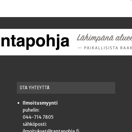
OTA YHTEYT­TÄ
Ilmoitusmyynti
puhelin:
044-714 7805
sähköposti:
ilmoitukset@rantapohja.fi