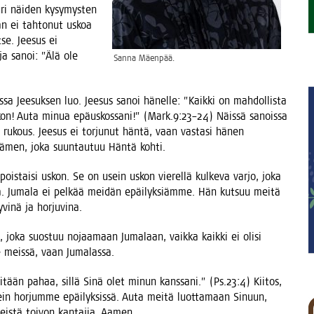
­ri näi­den kysy­mys­ten
Hän ei tah­to­nut uskoa
se. Jee­sus ei
 ja sanoi: ”Älä ole
San­na Mäenpää.
­sa Jee­suk­sen luo. Jee­sus sanoi hänel­le: ”Kaik­ki on mah­dol­lis­ta
skon! Auta minua epä­us­kos­sa­ni!” (Mark.9:23–24) Näis­sä sanois­sa
n rukous. Jee­sus ei tor­ju­nut hän­tä, vaan vas­ta­si hänen
ydä­men, joka suun­tau­tuu Hän­tä kohti.
pois­tai­si uskon. Se on usein uskon vie­rel­lä kul­ke­va var­jo, joka
aa. Juma­la ei pel­kää mei­dän epäi­lyk­siäm­me. Hän kut­suu mei­tä
y­vi­nä ja horjuvina.
ta, joka suos­tuu nojaa­maan Juma­laan, vaik­ka kaik­ki ei oli­si
ole meis­sä, vaan Jumalassa.
 mitään pahaa, sil­lä Sinä olet minun kans­sa­ni.” (Ps.23:4) Kii­tos,
ein hor­jum­me epäi­lyk­sis­sä. Auta mei­tä luot­ta­maan Sinuun,
s­tä toi­von kan­ta­jia. Aamen.