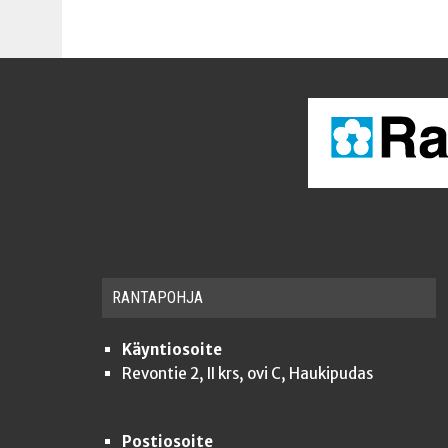
RAN­TA­POH­JA
Käyntiosoite
Revontie 2, II krs, ovi C, Haukipudas
Postiosoite