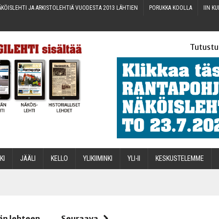
KÖIS­LEH­TI JA ARKIS­TO­LEH­TIÄ VUO­DES­TA 2013 LÄHTIEN
PORUK­KA KOOLLA
IIN KU
Tutustu
­KI
JÄÄ­LI
KEL­LO
YLI­KII­MIN­KI
YLI-II
KES­KUS­TE­LEM­ME
STA
än lehteen
Seuraava