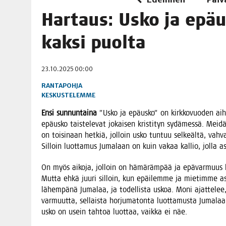
06.08.2026
|
TOI­VEI­DEN KOTI IISTÄ!
Har­taus: Usko ja epä­
06.08.2026
|
KII­MIN­KI­PÄI­VÄT JÄR­JES­TE­TÄÄN PERIN­TEI­TÄ KUNNIOIT
kak­si puolta
23.10.2025 00:00
RANTAPOHJA
KESKUSTELEMME
Ensi sun­nun­tai­na
”Usko ja epä­us­ko” on kirk­ko­vuo­den ai
epä­us­ko tais­te­le­vat jokai­sen kris­ti­tyn sydä­mes­sä. Mei­
on toi­si­naan het­kiä, jol­loin usko tun­tuu sel­keäl­tä, vah­va
Sil­loin luot­ta­mus Juma­laan on kuin vakaa kal­lio, jol­la as
On myös aiko­ja, jol­loin on hämä­räm­pää ja epä­var­muus hi
Mut­ta ehkä juu­ri sil­loin, kun epäi­lem­me ja mie­tim­me a
lähem­pä­nä Juma­laa, ja todel­lis­ta uskoa. Moni ajat­te­le
var­muut­ta, sel­lais­ta hor­ju­ma­ton­ta luot­ta­mus­ta Juma­laan
usko on usein tah­toa luot­taa, vaik­ka ei näe.