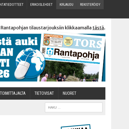
N­TA­TIE­DOT­TEET
ERI­KOIS­LEH­DET
KIR­JAU­DU
REKIS­TE­RÖI­DY
 Rantapohjan tilaustarjouksiin klikkaamalla
tästä
.
TOI­MIT­TA­JAL­TA
TIETOVISAT
NUO­RET