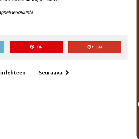
kappeliseurakunta
PIN
JAA
än lehteen
Seuraava