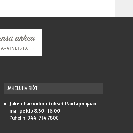
JAKE­LU­HÄI­RIÖT
Jakeluhäiriöilmoitukset Rantapohjaan
ma–pe klo 8.30–16.00
Puhelin: 044-714 7800