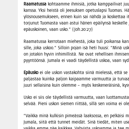
Raa­ma­tus­sa
koh­taam­me ihmi­siä, jot­ka kamp­pai­li­vat juu
kans­sa. Yksi heis­tä oli Jee­suk­sen ope­tus­lap­si Tuo­mas. 
ylös­nouse­muk­seen, ennen kuin sai näh­dä ja kos­ket­taa it
tor­ju­nut Tuo­mas­ta vaan astui hänen epäi­lyn­sä kes­kel­le
epä­us­koi­nen, vaan usko.” (Joh.20:27)
Raa­ma­tus­sa ker­ro­taan mie­hes­tä, joka tuli poi­kan­sa kans
sil­le, joka uskoo.” Sil­loin pojan isä heti huusi: ”Minä u
on jota­kin hyvin inhi­mil­lis­tä. Ne ovat rehel­li­sen ihmi­se
pyyn­töön­sä. Juma­la ei vaa­di täy­del­lis­tä uskoa, vaan s
Epä­us­ko
ei ole uskon vas­ta­koh­ta sii­nä mie­les­sä, että se 
pal­jas­taa kuin­ka pal­jon kai­paam­me var­muut­ta ja tur­v
juu­ri sel­lai­si­na kuin olem­me – myös kes­ke­ne­räi­si­nä, kys
Usko ei siis ole täy­del­lis­tä var­muut­ta, vaan luot­ta­mus­
sel­vää. Pie­ni uskon sie­men riit­tää, sil­lä sen voi­ma ei 
”Vaik­ka minä kul­ki­sin pimeäs­sä laak­sos­sa, en pel­käi­si
Juma­la, sii­tä että tun­net mei­dät. Sinä tie­dät, miten us
vaik­ka emme näe kaik­kea. Vah­vis­ta uskoam­me ja tee mei