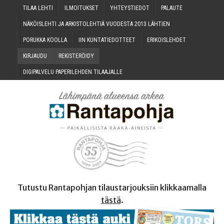
TILAA LEH­TI
ILMOI­TUK­SET
YHTEYS­TIE­DOT
PALAU­TE
NÄKÖIS­LEH­TI JA ARKIS­TO­LEH­TIÄ VUO­DES­TA 2013 LÄHTIEN
PORUK­KA KOOLLA
IIN KUN­TA­TIE­DOT­TEET
ERI­KOIS­LEH­DET
KIR­JAU­DU
REKIS­TE­RÖI­DY
DIGI­PAL­VE­LU PAPE­RI­LEH­DEN TILAAJALLE
Tutustu Rantapohjan tilaustarjouksiin klikkaamalla
tästä
.