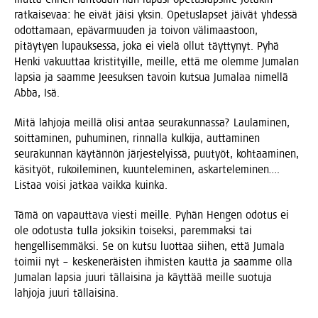
rat­kai­se­vaa: he eivät jäi­si yksin. Ope­tus­lap­set jäi­vät yhdes­sä
odot­ta­maan, epä­var­muu­den ja toi­von väli­maas­toon,
pitäy­tyen lupauk­ses­sa, joka ei vie­lä ollut täyt­ty­nyt. Pyhä
Hen­ki vakuut­taa kris­ti­tyil­le, meil­le, että me olem­me Juma­lan
lap­sia ja saam­me Jee­suk­sen tavoin kut­sua Juma­laa nimel­lä
Abba, Isä.
Mitä lah­jo­ja meil­lä oli­si antaa seu­ra­kun­nas­sa? Lau­la­mi­nen,
soit­ta­mi­nen, puhu­mi­nen, rin­nal­la kul­ki­ja, aut­ta­mi­nen
seu­ra­kun­nan käy­tän­nön jär­jes­te­lyis­sä, puu­työt, koh­taa­mi­nen,
käsi­työt, rukoi­le­mi­nen, kuun­te­le­mi­nen, askar­te­le­mi­nen….
Lis­taa voi­si jat­kaa vaik­ka kuinka.
Tämä on vapaut­ta­va vies­ti meil­le. Pyhän Hen­gen odo­tus ei
ole odo­tus­ta tul­la jok­si­kin toi­sek­si, parem­mak­si tai
hen­gel­li­sem­mäk­si. Se on kut­su luot­taa sii­hen, että Juma­la
toi­mii nyt – kes­ke­ne­räis­ten ihmis­ten kaut­ta ja saam­me olla
Juma­lan lap­sia juu­ri täl­lai­si­na ja käyt­tää meil­le suo­tu­ja
lah­jo­ja juu­ri tällaisina.