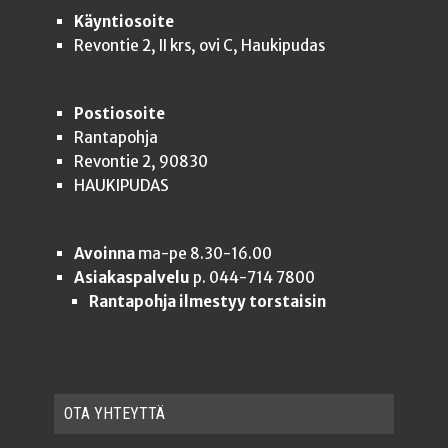
Käyntiosoite
Revontie 2, II krs, ovi C, Haukipudas
Postiosoite
Rantapohja
Revontie 2, 90830
HAUKIPUDAS
Avoinna
ma-pe 8.30-16.00
Asiakaspalvelu
p. 044-714 7800
Rantapohja ilmestyy torstaisin
OTA YHTEYT­TÄ