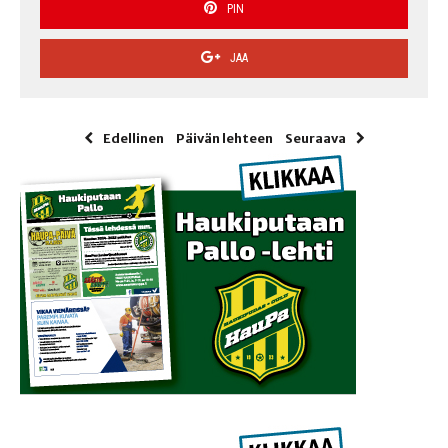
PIN
JAA
Edellinen
Päivän lehteen
Seuraava