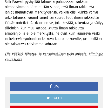
Sil­ti Paa­va­li pysäyt­tää lah­jois­ta puhues­saan kaik­kein
olen­nai­sim­man äärel­le. Hän sanoo, että ilman rak­kaut­ta
lah­jat menet­tä­vät mer­ki­tyk­sen­sä. Vaik­ka oli­si kuin­ka vah­va
usko tahan­sa, kau­niit sanat tai suu­ret teot ilman rak­kaut­ta
jää­vät ontoik­si. Rak­kaus on se, joka kes­tää, raken­taa ja säi­lyy
sil­loin­kin, kun muu kato­aa. Mut­ta ilman rak­kaut­ta
armo­lah­joil­la ei ole mer­ki­tys­tä, ne ovat kuin kumi­se­va vas­ki
ja heli­se­vä sym­baa­li ja kai­ku­va kuu­roil­le kor­vil­le, jos meil­lä ei
ole rak­kaut­ta toi­siam­me kohtaan.
Ella Pääk­kö, lähe­tys- ja kan­sain­vä­li­sen työn ohjaa­ja, Kii­min­gin
seurakunta
JAA
TWIITTI