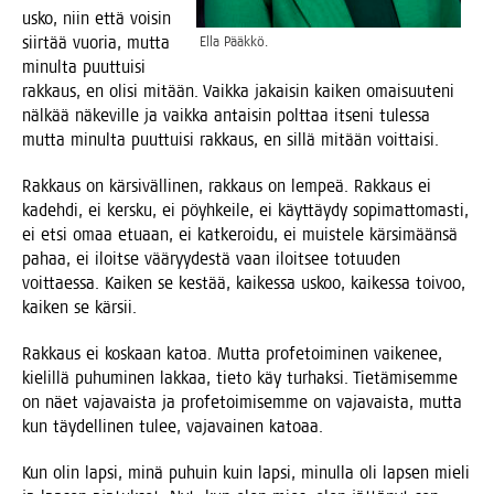
usko, niin että voi­sin
siir­tää vuo­ria, mut­ta
Ella Pääk­kö.
minul­ta puut­tui­si
rak­kaus, en oli­si mitään. Vaik­ka jakai­sin kai­ken omai­suu­te­ni
näl­kää näke­vil­le ja vaik­ka antai­sin polt­taa itse­ni tules­sa
mut­ta minul­ta puut­tui­si rak­kaus, en sil­lä mitään voittaisi.
Rak­kaus on kär­si­väl­li­nen, rak­kaus on lem­peä. Rak­kaus ei
kadeh­di, ei kers­ku, ei pöyh­kei­le, ei käyt­täy­dy sopi­mat­to­mas­ti,
ei etsi omaa etu­aan, ei kat­ke­roi­du, ei muis­te­le kär­si­mään­sä
pahaa, ei iloit­se vää­ryy­des­tä vaan iloit­see totuu­den
voit­taes­sa. Kai­ken se kes­tää, kai­kes­sa uskoo, kai­kes­sa toi­voo,
kai­ken se kärsii.
Rak­kaus ei kos­kaan katoa. Mut­ta pro­fe­toi­mi­nen vai­ke­nee,
kie­lil­lä puhu­mi­nen lak­kaa, tie­to käy tur­hak­si. Tie­tä­mi­sem­me
on näet vaja­vais­ta ja pro­fe­toi­mi­sem­me on vaja­vais­ta, mut­ta
kun täy­del­li­nen tulee, vaja­vai­nen katoaa.
Kun olin lap­si, minä puhuin kuin lap­si, minul­la oli lap­sen mie­li