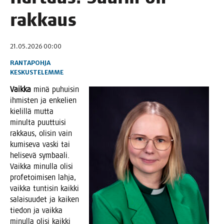
rakkaus
21.05.2026 00:00
RANTAPOHJA
KESKUSTELEMME
Vaik­ka
minä puhui­sin
ihmis­ten ja enke­lien
kie­lil­lä mut­ta
minul­ta puut­tui­si
rak­kaus, oli­sin vain
kumi­se­va vas­ki tai
heli­se­vä sym­baa­li.
Vaik­ka minul­la oli­si
pro­fe­toi­mi­sen lah­ja,
vaik­ka tun­ti­sin kaik­ki
salai­suu­det ja kai­ken
tie­don ja vaik­ka
minul­la oli­si kaik­ki