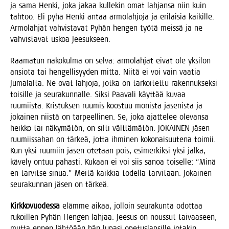
ja sama Hen­ki, joka jakaa kul­le­kin omat lah­jan­sa niin kuin
tah­too. Eli pyhä Hen­ki antaa armo­lah­jo­ja ja eri­lai­sia kai­kil­le.
Armo­lah­jat vah­vis­ta­vat Pyhän hen­gen työ­tä meis­sä ja ne
vah­vis­ta­vat uskoa Jeesukseen.
Raa­ma­tun näkö­kul­ma on sel­vä: armo­lah­jat eivät ole yksi­lön
ansio­ta tai hen­gel­li­syy­den mit­ta. Nii­tä ei voi vain vaa­tia
Juma­lal­ta. Ne ovat lah­jo­ja, jot­ka on tar­koi­tet­tu raken­nuk­sek­si
toi­sil­le ja seu­ra­kun­nal­le. Sik­si Paa­va­li käyt­tää kuvaa
ruu­miis­ta. Kris­tuk­sen ruu­mis koos­tuu monis­ta jäse­nis­tä ja
jokai­nen niis­tä on tar­peel­li­nen. Se, joka ajat­te­lee ole­van­sa
heik­ko tai näky­mä­tön, on sil­ti vält­tä­mä­tön. JOKAINEN jäsen
ruu­miis­sa­han on tär­keä, jot­ta ihmi­nen koko­nai­suu­te­na toi­mii.
Kun yksi ruu­miin jäsen ote­taan pois, esi­mer­kik­si yksi jal­ka,
käve­ly ontuu pahas­ti. Kukaan ei voi siis sanoa toi­sel­le: “Minä
en tar­vit­se sinua.” Mei­tä kaik­kia todel­la tar­vi­taan. Jokai­nen
seu­ra­kun­nan jäsen on tärkeä.
Kirk­ko­vuo­des­sa
eläm­me aikaa, jol­loin seu­ra­kun­ta odot­taa
rukoil­len Pyhän Hen­gen lah­jaa. Jee­sus on nous­sut tai­vaa­seen,
mut­ta ennen läh­töään hän lupa­si ope­tus­lap­sil­le jota­kin