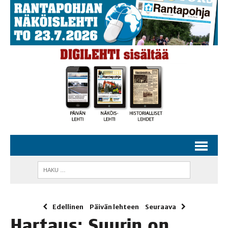
Edellinen
Päivän lehteen
Seuraava
Har­taus: Suu­rin on