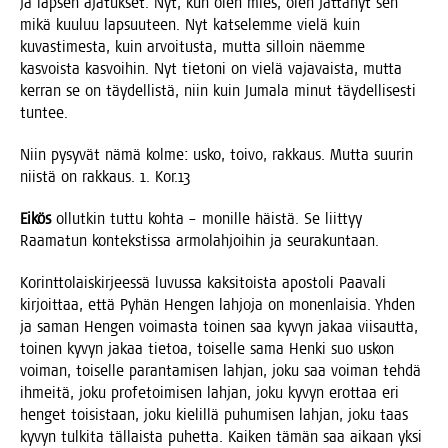
ja lap­sen aja­tuk­set. Nyt, kun olen mies, olen jät­tä­nyt sen
mikä kuu­luu lap­suu­teen. Nyt kat­se­lem­me vie­lä kuin
kuvas­ti­mes­ta, kuin arvoi­tus­ta, mut­ta sil­loin näem­me
kas­vois­ta kas­voi­hin. Nyt tie­to­ni on vie­lä vaja­vais­ta, mut­ta
ker­ran se on täy­del­lis­tä, niin kuin Juma­la minut täy­del­li­ses­ti
tuntee.
Niin pysy­vät nämä kol­me: usko, toi­vo, rak­kaus. Mut­ta suu­rin
niis­tä on rak­kaus. 1. Kor.13
Eikös
ollut­kin tut­tu koh­ta – monil­le häis­tä. Se liit­tyy
Raa­ma­tun kon­teks­tis­sa armo­lah­joi­hin ja seurakuntaan.
Korint­to­lais­kir­jees­sä luvus­sa kak­si­tois­ta apos­to­li Paa­va­li
kir­joit­taa, että Pyhän Hen­gen lah­jo­ja on monen­lai­sia. Yhden
ja saman Hen­gen voi­mas­ta toi­nen saa kyvyn jakaa vii­saut­ta,
toi­nen kyvyn jakaa tie­toa, toi­sel­le sama Hen­ki suo uskon
voi­man, toi­sel­le paran­ta­mi­sen lah­jan, joku saa voi­man teh­dä
ihmei­tä, joku pro­fe­toi­mi­sen lah­jan, joku kyvyn erot­taa eri
hen­get toi­sis­taan, joku kie­lil­lä puhu­mi­sen lah­jan, joku taas
kyvyn tul­ki­ta täl­lais­ta puhet­ta. Kai­ken tämän saa aikaan yksi