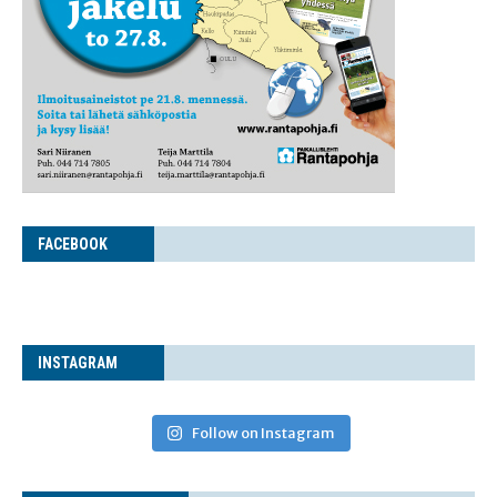
FACE­BOOK
INS­TA­GRAM
Follow on Instagram