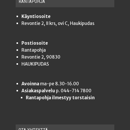
RAN­TA­POH­JA
Käyntiosoite
Revontie 2, II krs, ovi C, Haukipudas
Postiosoite
Rantapohja
Revontie 2, 90830
HAUKIPUDAS
Avoinna
ma-pe 8.30-16.00
Asiakaspalvelu
p. 044-714 7800
Rantapohja ilmestyy torstaisin