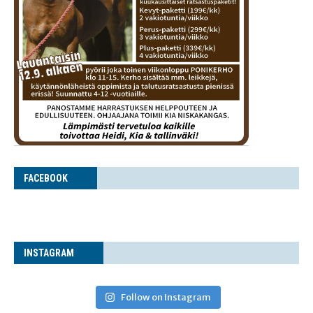
FACE­BOOK
INS­TA­GRAM
Follow on Instagram