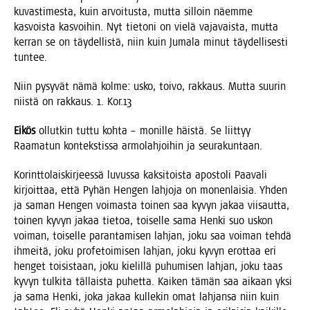
kuvas­ti­mes­ta, kuin arvoi­tus­ta, mut­ta sil­loin näem­me
kas­vois­ta kas­voi­hin. Nyt tie­to­ni on vie­lä vaja­vais­ta, mut­ta
ker­ran se on täy­del­lis­tä, niin kuin Juma­la minut täy­del­li­ses­ti
tuntee.
Niin pysy­vät nämä kol­me: usko, toi­vo, rak­kaus. Mut­ta suu­rin
niis­tä on rak­kaus. 1. Kor.13
Eikös
ollut­kin tut­tu koh­ta – monil­le häis­tä. Se liit­tyy
Raa­ma­tun kon­teks­tis­sa armo­lah­joi­hin ja seurakuntaan.
Korint­to­lais­kir­jees­sä luvus­sa kak­si­tois­ta apos­to­li Paa­va­li
kir­joit­taa, että Pyhän Hen­gen lah­jo­ja on monen­lai­sia. Yhden
ja saman Hen­gen voi­mas­ta toi­nen saa kyvyn jakaa vii­saut­ta,
toi­nen kyvyn jakaa tie­toa, toi­sel­le sama Hen­ki suo uskon
voi­man, toi­sel­le paran­ta­mi­sen lah­jan, joku saa voi­man teh­dä
ihmei­tä, joku pro­fe­toi­mi­sen lah­jan, joku kyvyn erot­taa eri
hen­get toi­sis­taan, joku kie­lil­lä puhu­mi­sen lah­jan, joku taas
kyvyn tul­ki­ta täl­lais­ta puhet­ta. Kai­ken tämän saa aikaan yksi
ja sama Hen­ki, joka jakaa kul­le­kin omat lah­jan­sa niin kuin