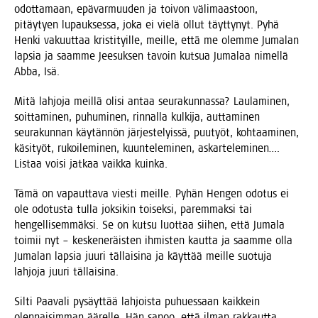
odot­ta­maan, epä­var­muu­den ja toi­von väli­maas­toon,
pitäy­tyen lupauk­ses­sa, joka ei vie­lä ollut täyt­ty­nyt. Pyhä
Hen­ki vakuut­taa kris­ti­tyil­le, meil­le, että me olem­me Juma­lan
lap­sia ja saam­me Jee­suk­sen tavoin kut­sua Juma­laa nimel­lä
Abba, Isä.
Mitä lah­jo­ja meil­lä oli­si antaa seu­ra­kun­nas­sa? Lau­la­mi­nen,
soit­ta­mi­nen, puhu­mi­nen, rin­nal­la kul­ki­ja, aut­ta­mi­nen
seu­ra­kun­nan käy­tän­nön jär­jes­te­lyis­sä, puu­työt, koh­taa­mi­nen,
käsi­työt, rukoi­le­mi­nen, kuun­te­le­mi­nen, askar­te­le­mi­nen….
Lis­taa voi­si jat­kaa vaik­ka kuinka.
Tämä on vapaut­ta­va vies­ti meil­le. Pyhän Hen­gen odo­tus ei
ole odo­tus­ta tul­la jok­si­kin toi­sek­si, parem­mak­si tai
hen­gel­li­sem­mäk­si. Se on kut­su luot­taa sii­hen, että Juma­la
toi­mii nyt – kes­ke­ne­räis­ten ihmis­ten kaut­ta ja saam­me olla
Juma­lan lap­sia juu­ri täl­lai­si­na ja käyt­tää meil­le suo­tu­ja
lah­jo­ja juu­ri tällaisina.
Sil­ti Paa­va­li pysäyt­tää lah­jois­ta puhues­saan kaik­kein
olen­nai­sim­man äärel­le. Hän sanoo, että ilman rak­kaut­ta