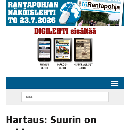
Har­taus: Suu­rin on