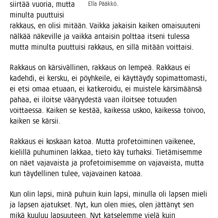
siir­tää vuo­ria, mut­ta
Ella Pääk­kö.
minul­ta puut­tui­si
rak­kaus, en oli­si mitään. Vaik­ka jakai­sin kai­ken omai­suu­te­ni
näl­kää näke­vil­le ja vaik­ka antai­sin polt­taa itse­ni tules­sa
mut­ta minul­ta puut­tui­si rak­kaus, en sil­lä mitään voittaisi.
Rak­kaus on kär­si­väl­li­nen, rak­kaus on lem­peä. Rak­kaus ei
kadeh­di, ei kers­ku, ei pöyh­kei­le, ei käyt­täy­dy sopi­mat­to­mas­ti,
ei etsi omaa etu­aan, ei kat­ke­roi­du, ei muis­te­le kär­si­mään­sä
pahaa, ei iloit­se vää­ryy­des­tä vaan iloit­see totuu­den
voit­taes­sa. Kai­ken se kes­tää, kai­kes­sa uskoo, kai­kes­sa toi­voo,
kai­ken se kärsii.
Rak­kaus ei kos­kaan katoa. Mut­ta pro­fe­toi­mi­nen vai­ke­nee,
kie­lil­lä puhu­mi­nen lak­kaa, tie­to käy tur­hak­si. Tie­tä­mi­sem­me
on näet vaja­vais­ta ja pro­fe­toi­mi­sem­me on vaja­vais­ta, mut­ta
kun täy­del­li­nen tulee, vaja­vai­nen katoaa.
Kun olin lap­si, minä puhuin kuin lap­si, minul­la oli lap­sen mie­li
ja lap­sen aja­tuk­set. Nyt, kun olen mies, olen jät­tä­nyt sen
mikä kuu­luu lap­suu­teen. Nyt kat­se­lem­me vie­lä kuin