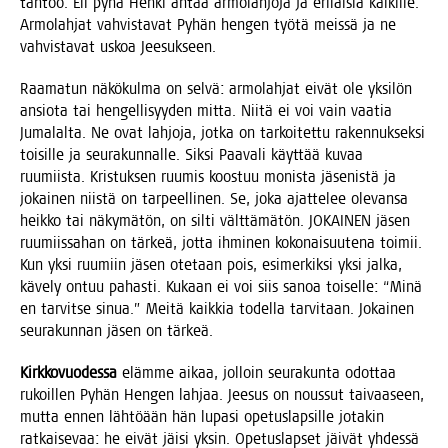
tah­too. Eli pyhä Hen­ki antaa armo­lah­jo­ja ja eri­lai­sia kai­kil­le.
Armo­lah­jat vah­vis­ta­vat Pyhän hen­gen työ­tä meis­sä ja ne
vah­vis­ta­vat uskoa Jeesukseen.
Raa­ma­tun näkö­kul­ma on sel­vä: armo­lah­jat eivät ole yksi­lön
ansio­ta tai hen­gel­li­syy­den mit­ta. Nii­tä ei voi vain vaa­tia
Juma­lal­ta. Ne ovat lah­jo­ja, jot­ka on tar­koi­tet­tu raken­nuk­sek­si
toi­sil­le ja seu­ra­kun­nal­le. Sik­si Paa­va­li käyt­tää kuvaa
ruu­miis­ta. Kris­tuk­sen ruu­mis koos­tuu monis­ta jäse­nis­tä ja
jokai­nen niis­tä on tar­peel­li­nen. Se, joka ajat­te­lee ole­van­sa
heik­ko tai näky­mä­tön, on sil­ti vält­tä­mä­tön. JOKAINEN jäsen
ruu­miis­sa­han on tär­keä, jot­ta ihmi­nen koko­nai­suu­te­na toi­mii.
Kun yksi ruu­miin jäsen ote­taan pois, esi­mer­kik­si yksi jal­ka,
käve­ly ontuu pahas­ti. Kukaan ei voi siis sanoa toi­sel­le: “Minä
en tar­vit­se sinua.” Mei­tä kaik­kia todel­la tar­vi­taan. Jokai­nen
seu­ra­kun­nan jäsen on tärkeä.
Kirk­ko­vuo­des­sa
eläm­me aikaa, jol­loin seu­ra­kun­ta odot­taa
rukoil­len Pyhän Hen­gen lah­jaa. Jee­sus on nous­sut tai­vaa­seen,
mut­ta ennen läh­töään hän lupa­si ope­tus­lap­sil­le jota­kin
rat­kai­se­vaa: he eivät jäi­si yksin. Ope­tus­lap­set jäi­vät yhdes­sä