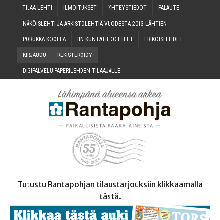
TILAA LEH­TI
ILMOI­TUK­SET
YHTEYS­TIE­DOT
PALAU­TE
NÄKÖIS­LEH­TI JA ARKIS­TO­LEH­TIÄ VUO­DES­TA 2013 LÄHTIEN
PORUK­KA KOOLLA
IIN KUN­TA­TIE­DOT­TEET
ERI­KOIS­LEH­DET
KIR­JAU­DU
REKIS­TE­RÖI­DY
DIGI­PAL­VE­LU PAPE­RI­LEH­DEN TILAAJALLE
Tutustu Rantapohjan tilaustarjouksiin klikkaamalla
tästä
.