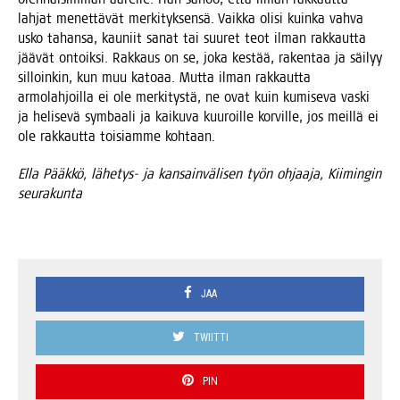
lah­jat menet­tä­vät mer­ki­tyk­sen­sä. Vaik­ka oli­si kuin­ka vah­va
usko tahan­sa, kau­niit sanat tai suu­ret teot ilman rak­kaut­ta
jää­vät ontoik­si. Rak­kaus on se, joka kes­tää, raken­taa ja säi­lyy
sil­loin­kin, kun muu kato­aa. Mut­ta ilman rak­kaut­ta
armo­lah­joil­la ei ole mer­ki­tys­tä, ne ovat kuin kumi­se­va vas­ki
ja heli­se­vä sym­baa­li ja kai­ku­va kuu­roil­le kor­vil­le, jos meil­lä ei
ole rak­kaut­ta toi­siam­me kohtaan.
Ella Pääk­kö, lähe­tys- ja kan­sain­vä­li­sen työn ohjaa­ja, Kii­min­gin
seurakunta
JAA
TWIITTI
PIN