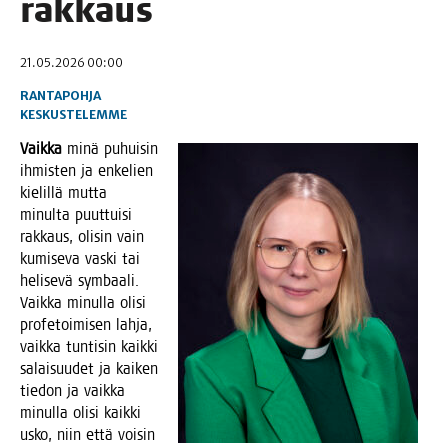
rakkaus
21.05.2026 00:00
RANTAPOHJA
KESKUSTELEMME
Vaik­ka
minä puhui­sin
ihmis­ten ja enke­lien
kie­lil­lä mut­ta
minul­ta puut­tui­si
rak­kaus, oli­sin vain
kumi­se­va vas­ki tai
heli­se­vä sym­baa­li.
Vaik­ka minul­la oli­si
pro­fe­toi­mi­sen lah­ja,
vaik­ka tun­ti­sin kaik­ki
salai­suu­det ja kai­ken
tie­don ja vaik­ka
minul­la oli­si kaik­ki
usko, niin että voi­sin