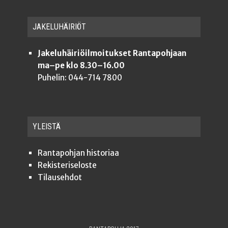
JAKE­LU­HÄI­RIÖT
Jakeluhäiriöilmoitukset Rantapohjaan
ma–pe klo 8.30–16.00
Puhelin: 044-714 7800
YLEISTÄ
Ran­ta­poh­jan historiaa
Rekis­te­ri­se­los­te
Tilauseh­dot