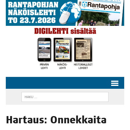
Har­taus: Onnekkaita