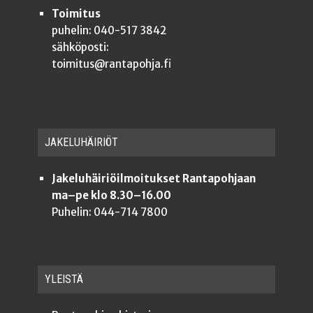
Toimitus
puhelin: 040-517 3842
sähköposti:
toimitus@rantapohja.fi
JAKE­LU­HÄI­RIÖT
Jakeluhäiriöilmoitukset Rantapohjaan
ma–pe klo 8.30–16.00
Puhelin: 044-714 7800
YLEISTÄ