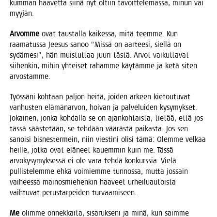
kum­man haa­vet­ta sii­nä nyt oltiin tavoit­te­le­mas­sa, minun vai
myyjän.
Arvom­me
ovat taus­tal­la kai­kes­sa, mitä teem­me. Kun
raa­ma­tus­sa Jee­sus sanoo ”Mis­sä on aar­tee­si, siel­lä on
sydä­me­si”, hän muis­tut­taa juu­ri täs­tä. Arvot vai­kut­ta­vat
sii­hen­kin, mihin yhtei­set raham­me käy­täm­me ja ketä siten
arvostamme.
Työs­sä­ni koh­taan pal­jon hei­tä, joi­den arkeen kie­tou­tu­vat
van­hus­ten elä­mä­nar­von, hoi­van ja pal­ve­lui­den kysy­myk­set.
Jokai­nen, jon­ka koh­dal­la se on ajan­koh­tais­ta, tie­tää, että jos
täs­sä sääs­te­tään, se teh­dään vää­räs­tä pai­kas­ta. Jos sen
sanoi­si bis­nes­ter­mein, niin vies­ti­ni oli­si tämä: Olem­me vel­kaa
heil­le, jot­ka ovat elä­neet kau­em­min kuin me. Täs­sä
arvo­ky­sy­myk­ses­sä ei ole vara teh­dä kon­kurs­sia. Vie­lä
pul­lis­te­lem­me ehkä voi­miem­me tun­nos­sa, mut­ta jos­sain
vai­hees­sa mai­nos­mie­hen­kin haa­veet urhei­luau­tois­ta
vaih­tu­vat perus­tar­pei­den turvaamiseen.
Me
olim­me onnek­kai­ta, sisa­ruk­se­ni ja minä, kun saim­me