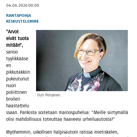
04.06.2026 00:00
RANTAPOHJA
KESKUSTELEMME
”Arvot
eivät tuo­ta
mitään”,
sanoo
tyy­lik­kää­se
en
pik­ku­tak­kiin
pukeu­tu­nut
nuo­ri
poliit­ti­nen
Outi Poh­ja­nen.
broi­le­ri
haas­tat­te­lu
s­saan. Pan­kis­ta soi­te­taan mai­nos­pu­he­lua: ”Meil­le siir­ty­mäl­lä
oli­si mah­dol­li­suus toteut­taa haa­vee­si urheiluautosta!”
Myö­hem­min, uskol­li­sen hal­pi­sau­to­ni ratis­sa mie­tis­ke­len,