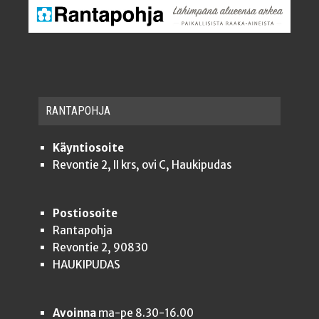
RAN­TA­POH­JA
Käyntiosoite
Revontie 2, II krs, ovi C, Haukipudas
Postiosoite
Rantapohja
Revontie 2, 90830
HAUKIPUDAS
Avoinna
ma-pe 8.30-16.00