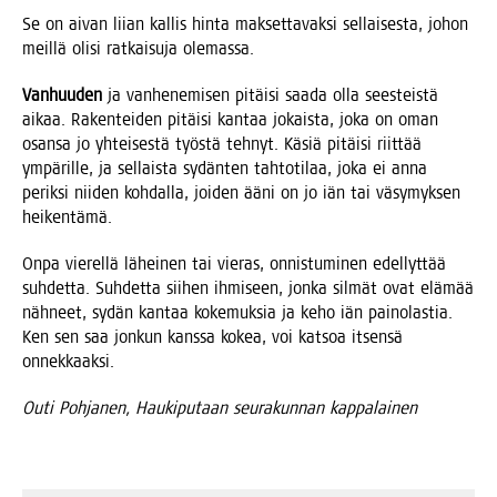
Se on aivan lii­an kal­lis hin­ta mak­set­ta­vak­si sel­lai­ses­ta, johon
meil­lä oli­si rat­kai­su­ja olemassa.
Van­huu­den
ja van­he­ne­mi­sen pitäi­si saa­da olla sees­teis­tä
aikaa. Raken­tei­den pitäi­si kan­taa jokais­ta, joka on oman
osan­sa jo yhtei­ses­tä työs­tä teh­nyt. Käsiä pitäi­si riit­tää
ympä­ril­le, ja sel­lais­ta sydän­ten tah­to­ti­laa, joka ei anna
perik­si nii­den koh­dal­la, joi­den ääni on jo iän tai väsy­myk­sen
heikentämä.
Onpa vie­rel­lä lähei­nen tai vie­ras, onnis­tu­mi­nen edel­lyt­tää
suh­det­ta. Suh­det­ta sii­hen ihmi­seen, jon­ka sil­mät ovat elä­mää
näh­neet, sydän kan­taa koke­muk­sia ja keho iän pai­no­las­tia.
Ken sen saa jon­kun kans­sa kokea, voi kat­soa itsen­sä
onnekkaaksi.
Outi Poh­ja­nen, Hau­ki­pu­taan seu­ra­kun­nan kappalainen