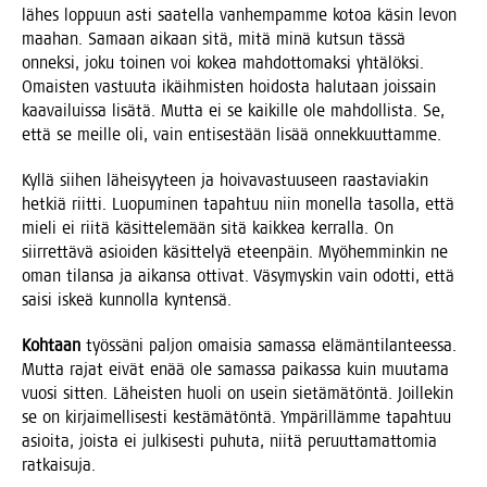
lähes lop­puun asti saa­tel­la van­hem­pam­me kotoa käsin levon
maa­han. Samaan aikaan sitä, mitä minä kut­sun täs­sä
onnek­si, joku toi­nen voi kokea mah­dot­to­mak­si yhtä­lök­si.
Omais­ten vas­tuu­ta ikäih­mis­ten hoi­dos­ta halu­taan jois­sain
kaa­vai­luis­sa lisä­tä. Mut­ta ei se kai­kil­le ole mah­dol­lis­ta. Se,
että se meil­le oli, vain enti­ses­tään lisää onnekkuuttamme.
Kyl­lä sii­hen lähei­syy­teen ja hoi­va­vas­tuuseen raas­ta­via­kin
het­kiä riit­ti. Luo­pu­mi­nen tapah­tuu niin monel­la tasol­la, että
mie­li ei rii­tä käsit­te­le­mään sitä kaik­kea ker­ral­la. On
siir­ret­tä­vä asioi­den käsit­te­lyä eteen­päin. Myö­hem­min­kin ne
oman tilan­sa ja aikan­sa otti­vat. Väsy­mys­kin vain odot­ti, että
sai­si iskeä kun­nol­la kyntensä.
Koh­taan
työs­sä­ni pal­jon omai­sia samas­sa elä­män­ti­lan­tees­sa.
Mut­ta rajat eivät enää ole samas­sa pai­kas­sa kuin muu­ta­ma
vuo­si sit­ten. Läheis­ten huo­li on usein sie­tä­mä­tön­tä. Joil­le­kin
se on kir­jai­mel­li­ses­ti kes­tä­mä­tön­tä. Ympä­ril­läm­me tapah­tuu
asioi­ta, jois­ta ei jul­ki­ses­ti puhu­ta, nii­tä peruut­ta­mat­to­mia
ratkaisuja.