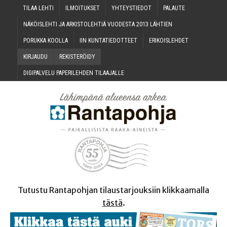
TILAA LEH­TI
ILMOI­TUK­SET
YHTEYS­TIE­DOT
PALAU­TE
NÄKÖIS­LEH­TI JA ARKIS­TO­LEH­TIÄ VUO­DES­TA 2013 LÄHTIEN
PORUK­KA KOOLLA
IIN KUN­TA­TIE­DOT­TEET
ERI­KOIS­LEH­DET
KIR­JAU­DU
REKIS­TE­RÖI­DY
DIGI­PAL­VE­LU PAPE­RI­LEH­DEN TILAAJALLE
Tutustu Rantapohjan tilaustarjouksiin klikkaamalla
tästä
.