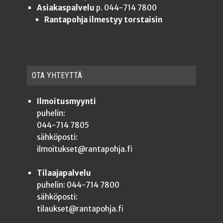
Asiakaspalvelu
p. 044-714 7800
Rantapohja ilmestyy torstaisin
OTA YHTEYT­TÄ
Ilmoitusmyynti
puhelin:
044-714 7805
sähköposti:
ilmoitukset@rantapohja.fi
Tilaajapalvelu
puhelin: 044-714 7800
sähköposti:
tilaukset@rantapohja.fi