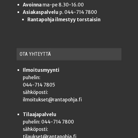
Avoinna
ma-pe 8.30-16.00
Asiakaspalvelu
p. 044-714 7800
Rantapohja ilmestyy torstaisin
OTA YHTEYT­TÄ
Ilmoitusmyynti
puhelin:
044-714 7805
sähköposti:
ilmoitukset@rantapohja.fi
Tilaajapalvelu
puhelin: 044-714 7800
sähköposti:
tilaukset@rantapohja.fi