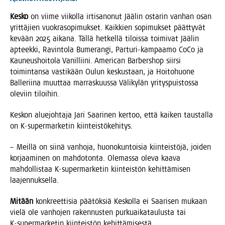
Kes­ko
on vii­me vii­kol­la irti­sa­no­nut Jää­lin osta­rin van­han osan
yrit­tä­jien vuo­kra­so­pi­muk­set. Kaik­kien sopi­muk­set päät­ty­vät
kevään 2025 aika­na. Täl­lä het­kel­lä tilois­sa toi­mi­vat Jää­lin
apteek­ki, Ravin­to­la Bume­ran­gi, Par­tu­ri-kam­paa­mo CoCo ja
Kau­neus­hoi­to­la Vanil­lii­ni. Ame­rican Bar­bers­hop siir­si
toi­min­tan­sa vas­ti­kään Oulun kes­kus­taan, ja Hoi­to­huo­ne
Bal­le­rii­na muut­taa mar­ras­kuus­sa Väli­ky­län yri­tys­puis­tos­sa
ole­viin tiloihin.
Kes­kon alue­joh­ta­ja Jari Saa­ri­nen ker­too, että kai­ken taus­tal­la
on K‑supermarketin kiinteistökehitys.
– Meil­lä on sii­nä van­ho­ja, huo­no­kun­toi­sia kiin­teis­tö­jä, joi­den
kor­jaa­mi­nen on mah­do­ton­ta. Ole­mas­sa ole­va kaa­va
mah­dol­lis­taa K‑supermarketin kiin­teis­tön kehit­tä­mi­sen
laajennuksella.
Mitään
kon­kreet­ti­sia pää­tök­siä Kes­kol­la ei Saa­ri­sen mukaan
vie­lä ole van­ho­jen raken­nus­ten pur­kuai­ka­tau­lus­ta tai
K‑supermarketin kiin­teis­tön kehittämisestä.