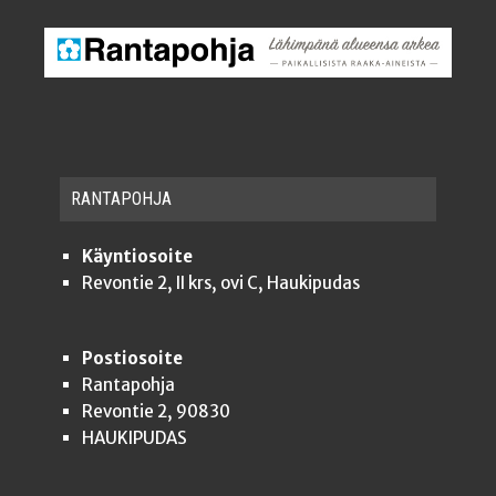
RAN­TA­POH­JA
Käyntiosoite
Revontie 2, II krs, ovi C, Haukipudas
Postiosoite
Rantapohja
Revontie 2, 90830
HAUKIPUDAS