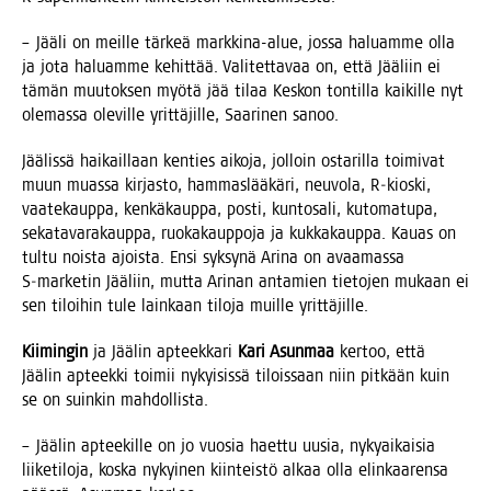
– Jää­li on meil­le tär­keä mark­ki­na-alue, jos­sa haluam­me olla
ja jota haluam­me kehit­tää. Vali­tet­ta­vaa on, että Jää­liin ei
tämän muu­tok­sen myö­tä jää tilaa Kes­kon ton­til­la kai­kil­le nyt
ole­mas­sa ole­vil­le yrit­tä­jil­le, Saa­ri­nen sanoo.
Jää­lis­sä hai­kail­laan ken­ties aiko­ja, jol­loin osta­ril­la toi­mi­vat
muun muas­sa kir­jas­to, ham­mas­lää­kä­ri, neu­vo­la, R‑kioski,
vaa­te­kaup­pa, ken­kä­kaup­pa, pos­ti, kun­to­sa­li, kuto­ma­tu­pa,
seka­ta­va­ra­kaup­pa, ruo­ka­kaup­po­ja ja kuk­ka­kaup­pa. Kau­as on
tul­tu nois­ta ajois­ta. Ensi syk­sy­nä Ari­na on avaa­mas­sa
S‑marketin Jää­liin, mut­ta Ari­nan anta­mien tie­to­jen mukaan ei
sen tiloi­hin tule lain­kaan tilo­ja muil­le yrittäjille.
Kii­min­gin
ja Jää­lin apteek­ka­ri
Kari Asun­maa
ker­too, että
Jää­lin apteek­ki toi­mii nykyi­sis­sä tilois­saan niin pit­kään kuin
se on suin­kin mahdollista.
– Jää­lin aptee­kil­le on jo vuo­sia haet­tu uusia, nyky­ai­kai­sia
lii­ke­ti­lo­ja, kos­ka nykyi­nen kiin­teis­tö alkaa olla elin­kaa­ren­sa