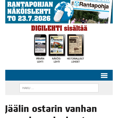
Jää­lin osta­rin van­han