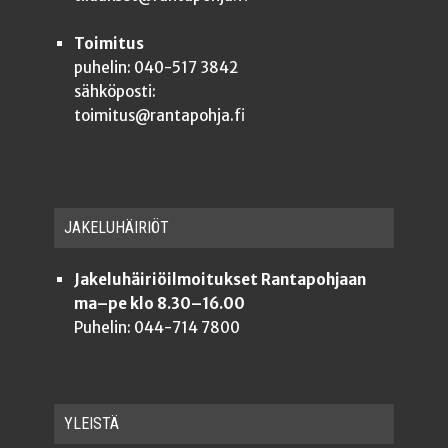
Toimitus
puhelin: 040-517 3842
sähköposti:
toimitus@rantapohja.fi
JAKE­LU­HÄI­RIÖT
Jakeluhäiriöilmoitukset Rantapohjaan
ma–pe klo 8.30–16.00
Puhelin: 044-714 7800
YLEISTÄ