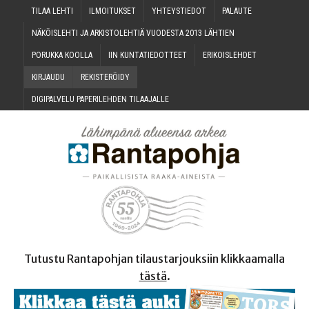
TILAA LEH­TI
ILMOI­TUK­SET
YHTEYS­TIE­DOT
PALAU­TE
NÄKÖIS­LEH­TI JA ARKIS­TO­LEH­TIÄ VUO­DES­TA 2013 LÄHTIEN
PORUK­KA KOOLLA
IIN KUN­TA­TIE­DOT­TEET
ERI­KOIS­LEH­DET
KIR­JAU­DU
REKIS­TE­RÖI­DY
DIGI­PAL­VE­LU PAPE­RI­LEH­DEN TILAAJALLE
Tutustu Rantapohjan tilaustarjouksiin klikkaamalla
tästä
.