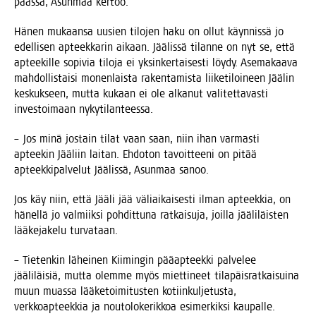
pääs­sä, Asun­maa kertoo.
Hänen mukaan­sa uusien tilo­jen haku on ollut käyn­nis­sä jo
edel­li­sen apteek­ka­rin aikaan. Jää­lis­sä tilan­ne on nyt se, että
aptee­kil­le sopi­via tilo­ja ei yksin­ker­tai­ses­ti löy­dy. Ase­ma­kaa­va
mah­dol­lis­tai­si monen­lais­ta raken­ta­mis­ta lii­ke­ti­loi­neen Jää­lin
kes­kuk­seen, mut­ta kukaan ei ole alka­nut vali­tet­ta­vas­ti
inves­toi­maan nykytilanteessa.
– Jos minä jos­tain tilat vaan saan, niin ihan var­mas­ti
aptee­kin Jää­liin lai­tan. Ehdo­ton tavoit­tee­ni on pitää
apteek­ki­pal­ve­lut Jää­lis­sä, Asun­maa sanoo.
Jos käy niin, että Jää­li jää väliai­kai­ses­ti ilman apteek­kia, on
hänel­lä jo val­miik­si poh­dit­tu­na rat­kai­su­ja, joil­la jää­li­läis­ten
lää­ke­ja­ke­lu turvataan.
– Tie­ten­kin lähei­nen Kii­min­gin pää­ap­teek­ki pal­ve­lee
jää­li­läi­siä, mut­ta olem­me myös miet­ti­neet tila­päis­rat­kai­sui­na
muun muas­sa lää­ke­toi­mi­tus­ten kotiin­kul­je­tus­ta,
verk­koap­teek­kia ja nou­to­lo­ke­rik­koa esi­mer­kik­si kaupalle.