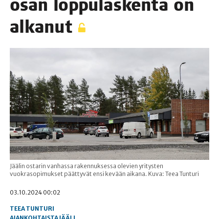
osan lop­pu­las­ken­ta on
alkanut
Jäälin ostarin vanhassa rakennuksessa olevien yritysten
vuokrasopimukset päättyvät ensi kevään aikana. Kuva: Teea Tunturi
03.10.2024 00:02
TEEA TUNTURI
AJANKOHTAISTA
JÄÄLI