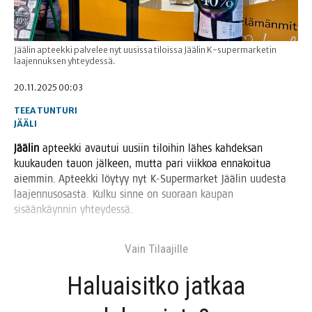
Jäälin apteekki palvelee nyt uusissa tiloissa Jäälin K-supermarketin
laajennuksen yhteydessä.
20.11.2025 00:03
TEEA TUNTURI
JÄÄLI
Jää­lin
apteek­ki avau­tui uusiin tiloi­hin lähes kah­dek­san
kuu­kau­den tauon jäl­keen, mut­ta pari viik­koa enna­koi­tua
aiem­min. Apteek­ki löy­tyy nyt K‑Supermarket Jää­lin uudes­ta
laa­jen­nus­osas­ta. Kul­ku sin­ne on suo­raan kau­pan
sisään­käyn­nin yhteydessä.
Vain Tilaa­jil­le
Haluai­sit­ko jat­kaa