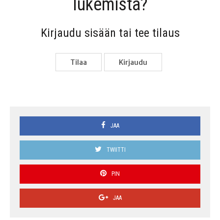
lukemista?
Kir­jau­du sisään tai tee tilaus
Tilaa
Kir­jau­du
JAA
TWIITTI
PIN
JAA