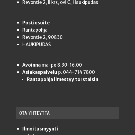
Revontie 2, II krs, ovi C, Haukipudas
Postiosoite
Rantapohja
Revontie 2, 90830
HAUKIPUDAS
Avoinna
ma-pe 8.30-16.00
Asiakaspalvelu
p. 044-714 7800
Rantapohja ilmestyy torstaisin
OTA YHTEYT­TÄ
Ilmoitusmyynti