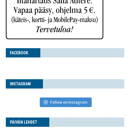
FACE­BOOK
INS­TA­GRAM
Follow on Instagram
PÄI­VÄN LEHDET