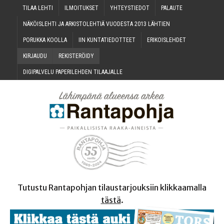
TILAA LEH­TI
ILMOI­TUK­SET
YHTEYS­TIE­DOT
PALAU­TE
NÄKÖIS­LEH­TI JA ARKIS­TO­LEH­TIÄ VUO­DES­TA 2013 LÄHTIEN
PORUK­KA KOOLLA
IIN KUN­TA­TIE­DOT­TEET
ERI­KOIS­LEH­DET
KIR­JAU­DU
REKIS­TE­RÖI­DY
DIGI­PAL­VE­LU PAPE­RI­LEH­DEN TILAAJALLE
Tutustu Rantapohjan tilaustarjouksiin klikkaamalla
tästä
.