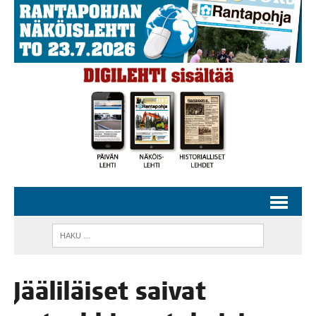
Jää­li­läi­set sai­vat