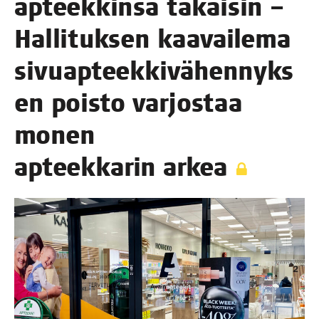
apteek­kin­sa takai­sin –
Hal­li­tuk­sen kaa­vai­le­ma
sivuap­teek­ki­vä­hen­nyk­s
en pois­to var­jos­taa
monen
apteek­ka­rin arkea