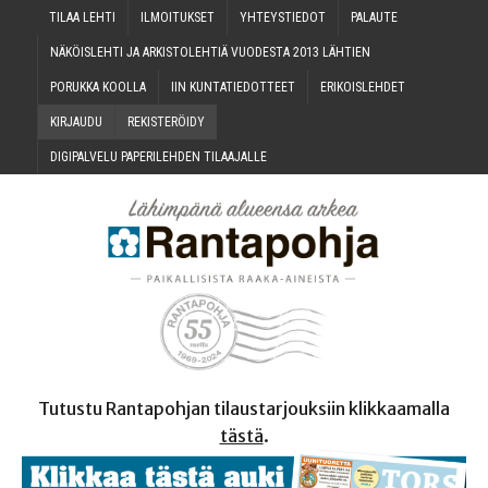
TILAA LEH­TI
ILMOI­TUK­SET
YHTEYS­TIE­DOT
PALAU­TE
NÄKÖIS­LEH­TI JA ARKIS­TO­LEH­TIÄ VUO­DES­TA 2013 LÄHTIEN
PORUK­KA KOOLLA
IIN KUN­TA­TIE­DOT­TEET
ERI­KOIS­LEH­DET
KIR­JAU­DU
REKIS­TE­RÖI­DY
DIGI­PAL­VE­LU PAPE­RI­LEH­DEN TILAAJALLE
Tutustu Rantapohjan tilaustarjouksiin klikkaamalla
tästä
.