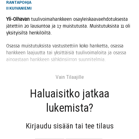
RANTAPOHJA
II
KUIVANIEMI
Yli-Olha­van
tuu­li­voi­ma­hank­keen osay­leis­kaa­vaeh­do­tuk­ses­ta
jätet­tiin 20 lausun­toa ja 17 muis­tu­tus­ta. Muis­tu­tuk­sis­ta 11 oli
yksi­tyi­sil­tä henkilöiltä.
Osas­sa muis­tu­tuk­sis­ta vas­tus­tet­tiin koko han­ket­ta, osas­sa
hank­keen laa­juut­ta tai yksit­täi­siä tuu­li­voi­ma­loi­ta ja osas­sa
ainoas­taan hank­keen säh­kön­siir­ron suunnitelmia.
Vain Tilaa­jil­le
Haluai­sit­ko jat­kaa
lukemista?
Kir­jau­du sisään tai tee tilaus