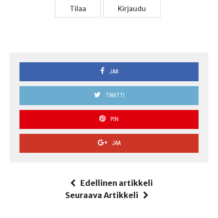
Tilaa
Kir­jau­du
JAA
TWIITTI
PIN
JAA
Edellinen artikkeli
Seuraava Artikkeli