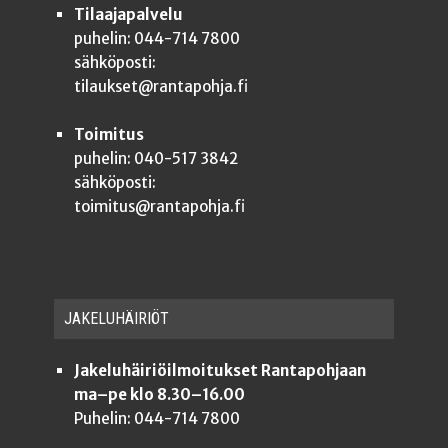
Tilaajapalvelu
puhelin: 044-714 7800
sähköposti:
tilaukset@rantapohja.fi
Toimitus
puhelin: 040-517 3842
sähköposti:
toimitus@rantapohja.fi
JAKE­LU­HÄI­RIÖT
Jakeluhäiriöilmoitukset Rantapohjaan
ma–pe klo 8.30–16.00
Puhelin: 044-714 7800