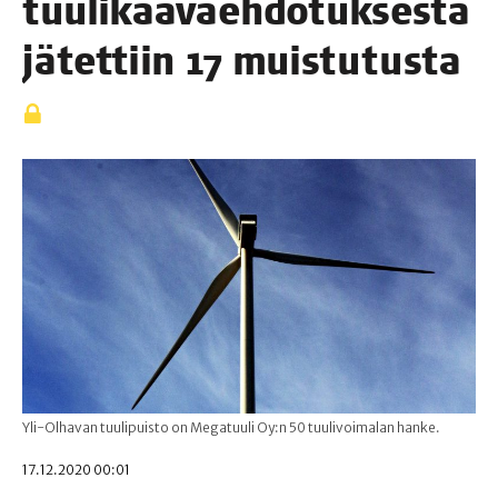
tuu­li­kaa­vaeh­do­tuk­ses­ta
jätet­tiin 17 muistutusta
Yli-Olhavan tuulipuisto on Megatuuli Oy:n 50 tuulivoimalan hanke.
17.12.2020 00:01