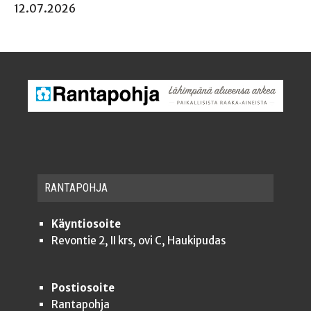
12.07.2026
RAN­TA­POH­JA
Käyntiosoite
Revontie 2, II krs, ovi C, Haukipudas
Postiosoite
Rantapohja