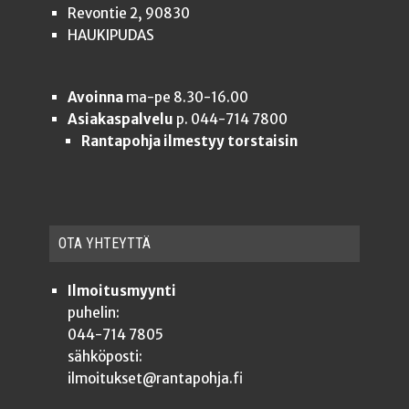
Revontie 2, 90830
HAUKIPUDAS
Avoinna
ma-pe 8.30-16.00
Asiakaspalvelu
p. 044-714 7800
Rantapohja ilmestyy torstaisin
OTA YHTEYT­TÄ
Ilmoitusmyynti
puhelin:
044-714 7805
sähköposti:
ilmoitukset@rantapohja.fi