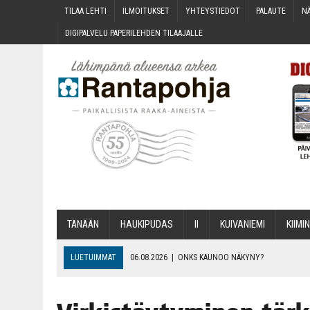
TILAA LEH­TI
ILMOI­TUK­SET
YHTEYS­TIE­DOT
PALAU­TE
NÄ
DIGI­PAL­VE­LU PAPE­RI­LEH­DEN TILAAJALLE
TÄNÄÄN
HAU­KI­PU­DAS
II
KUI­VA­NIE­MI
KII­MIN
LUETUIMMAT
06.08.2026
|
ONKS KAU­NOO NÄKYNY?
06.08.2026
|
MAKA­RO­NI­LAA­TI­KOL­LA ARKEEN
06.08.2026
|
OPIN­TOI­HIN KAN­SA­LAIS­OPIS­TOS­SA VOI SAA­DA AVUSTU