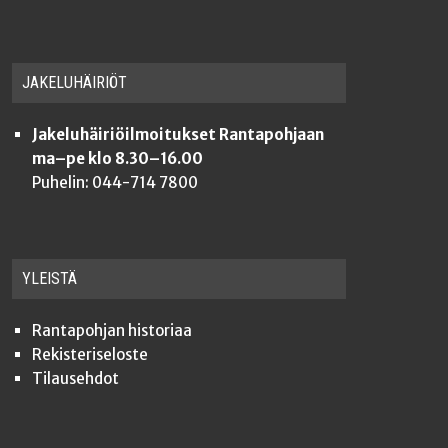
JAKE­LU­HÄI­RIÖT
Jakeluhäiriöilmoitukset Rantapohjaan
ma–pe klo 8.30–16.00
Puhelin: 044-714 7800
YLEISTÄ
Ran­ta­poh­jan historiaa
Rekis­te­ri­se­los­te
Tilauseh­dot