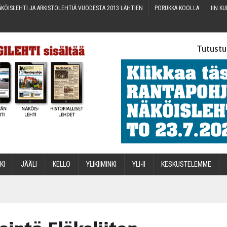
KÖIS­LEH­TI JA ARKIS­TO­LEH­TIÄ VUO­DES­TA 2013 LÄHTIEN
PORUK­KA KOOLLA
IIN KU
Tutustu
­KI
JÄÄ­LI
KEL­LO
YLI­KII­MIN­KI
YLI-II
KES­KUS­TE­LEM­ME
STA