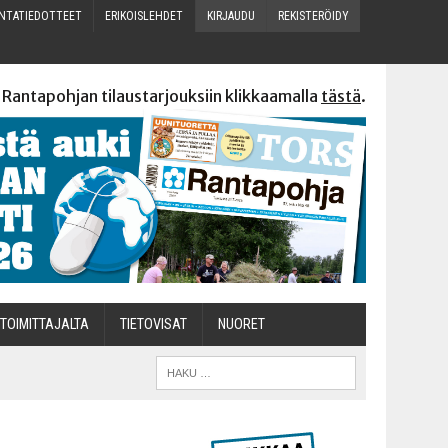
N­TA­TIE­DOT­TEET
ERI­KOIS­LEH­DET
KIR­JAU­DU
REKIS­TE­RÖI­DY
 Rantapohjan tilaustarjouksiin klikkaamalla
tästä
.
TOI­MIT­TA­JAL­TA
TIETOVISAT
NUO­RET