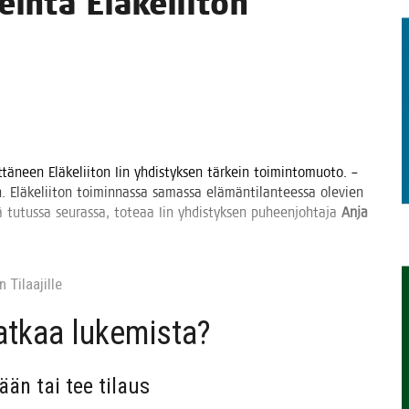
ein­tä Elä­ke­lii­ton
TAEN
­tä­neen Elä­ke­lii­ton Iin yhdis­tyk­sen tär­kein toi­min­to­muo­to. –
. Elä­ke­lii­ton toi­min­nas­sa samas­sa elä­män­ti­lan­tees­sa ole­vien
ä tutus­sa seu­ras­sa, tote­aa Iin yhdis­tyk­sen puheen­joh­ta­ja
Anja
 Tilaa­jil­le
jat­kaa lukemista?
sään tai tee tilaus