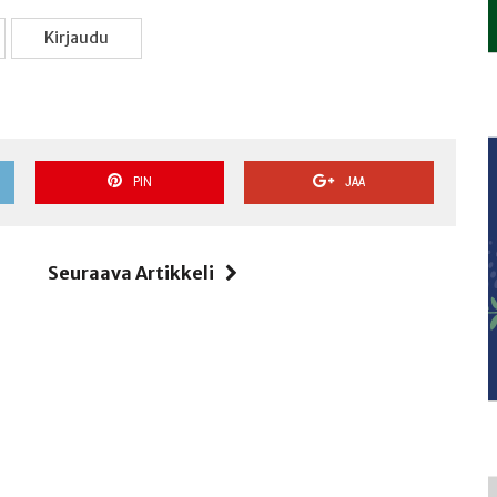
Kir­jau­du
PIN
JAA
i
Seuraava Artikkeli