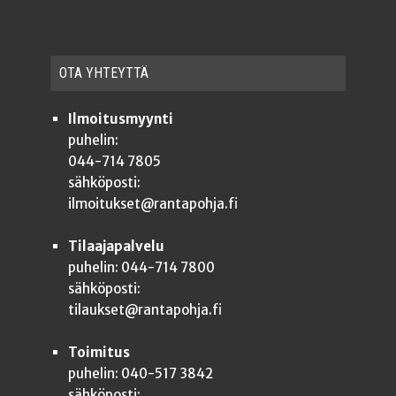
OTA YHTEYT­TÄ
Ilmoitusmyynti
puhelin:
044-714 7805
sähköposti:
ilmoitukset@rantapohja.fi
Tilaajapalvelu
puhelin: 044-714 7800
sähköposti:
tilaukset@rantapohja.fi
Toimitus
puhelin: 040-517 3842
sähköposti: