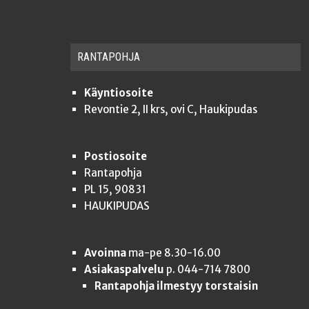
RAN­TA­POH­JA
Käyntiosoite
Revontie 2, II krs, ovi C, Haukipudas
Postiosoite
Rantapohja
PL 15, 90831
HAUKIPUDAS
Avoinna
ma-pe 8.30-16.00
Asiakaspalvelu
p. 044-714 7800
Rantapohja ilmestyy torstaisin