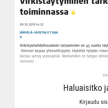
Vir­kis­täy­ty­mi­nen tär­k
06.08.2026
|
TOI­VEI­DEN KOTI IISTÄ!
toiminnassa
06.08.2026
|
KII­MIN­KI­PÄI­VÄT JÄR­JES­TE­TÄÄN PERIN­TEI­TÄ KUNNIOIT
09.10.2019 14:32
JÄRVELÄ-UUSITALO TUIJA
II
Vir­kis­tys­mah­dol­li­suuk­sien tar­joa­mi­nen on 45 vuot­ta täyt
Ihmi­nen kai­paa yhtei­söl­li­syyt­tä, täy­tet­tä tyh­jään tilaan
kans­sa syn­tyy ystä­vyyk­siä. Mat­kal­le­kin on help­po läh­te
Neno­nen
.
Vain
Haluai­sit­ko 
Kir­jau­du si