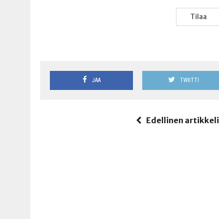
Tilaa
JAA
TWIITTI
Edellinen artikkel