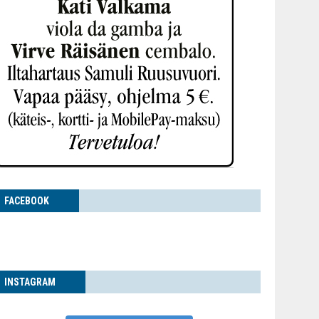
FACE­BOOK
INS­TA­GRAM