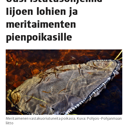
Iijoen lohien ja
meri­tai­men­ten
pienpoikasille
Meritaimenen vastakuoriutuneita poikasia. Kuva: Pohjois-Pohjanmaan
liitto