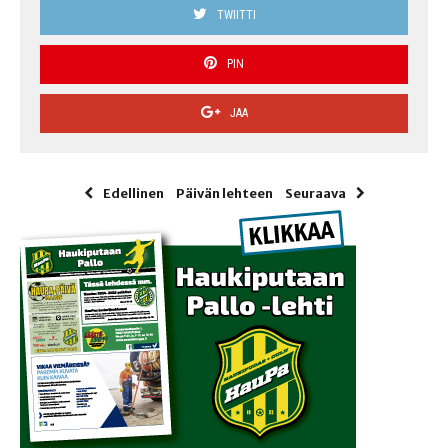
TWIITTI
PIN
JAA
Edellinen
Päivän lehteen
Seuraava