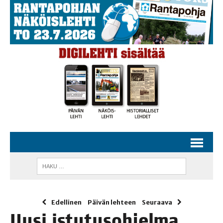
Edellinen
Päivän lehteen
Seuraava
Uusi istu­tus­oh­jel­ma