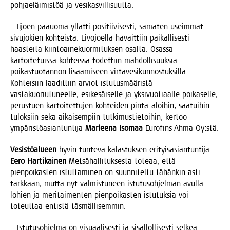
poh­jae­läi­mis­töä ja vesikasvillisuutta.
– Iijoen pää­uo­ma yllät­ti posi­tii­vi­ses­ti, sama­ten useim­mat
sivu­jo­kien koh­teis­ta. Livo­joel­la havait­tiin pai­kal­li­ses­ti
haas­tei­ta kiin­toai­ne­kuor­mi­tuk­sen osal­ta. Osas­sa
kar­toi­te­tuis­sa koh­teis­sa todet­tiin mah­dol­li­suuk­sia
poi­kas­tuo­tan­non lisää­mi­seen vir­ta­ve­si­kun­nos­tuk­sil­la.
Koh­tei­siin laa­dit­tiin arviot istu­tus­mää­ris­tä
vas­ta­kuo­riu­tu­neel­le, esi­ke­säi­sel­le ja yksi­vuo­ti­aal­le poi­ka­sel­le,
perus­tuen kar­toi­tet­tu­jen koh­tei­den pin­ta-aloi­hin, saa­tui­hin
tulok­siin sekä aikai­sem­piin tut­ki­mus­tie­toi­hin, ker­too
ympä­ris­tö­asian­tun­ti­ja
Mar­lee­na Iso­maa
Euro­fins Ahma Oy:stä.
Vesis­tö­alu­een
hyvin tun­te­va kalas­tuk­sen eri­tyis­asian­tun­ti­ja
Eero Har­ti­kai­nen
Met­sä­hal­li­tuk­ses­ta tote­aa, että
pien­poi­kas­ten istut­ta­mi­nen on suun­ni­tel­tu tähän­kin asti
tark­kaan, mut­ta nyt val­mis­tu­neen istu­tus­oh­jel­man avul­la
lohien ja meri­tai­men­ten pien­poi­kas­ten istu­tuk­sia voi
toteut­taa entis­tä täsmällisemmin.
– Istu­tus­oh­jel­ma on visu­aa­li­ses­ti ja sisäl­löl­li­ses­ti sel­keä