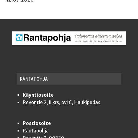
RAN­TA­POH­JA
Käyntiosoite
Revontie 2, II krs, ovi C, Haukipudas
Postiosoite
Rantapohja