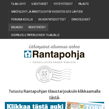
TILAA LEH­TI
ILMOI­TUK­SET
YHTEYS­TIE­DOT
PALAU­TE
NÄKÖIS­LEH­TI JA ARKIS­TO­LEH­TIÄ VUO­DES­TA 2013 LÄHTIEN
PORUK­KA KOOLLA
IIN KUN­TA­TIE­DOT­TEET
ERI­KOIS­LEH­DET
KIR­JAU­DU
REKIS­TE­RÖI­DY
DIGI­PAL­VE­LU PAPE­RI­LEH­DEN TILAAJALLE
Tutustu Rantapohjan tilaustarjouksiin klikkaamalla
tästä
.