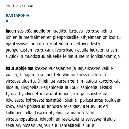
26.11.2025 08:40
RANTAPOHJA
II
Iijoen vesis­tö­alu­eel­le
on laa­dit­tu kat­ta­va istu­tus­oh­jel­ma
lohien ja meri­tai­men­ten pien­poi­ka­sil­le. Ohjel­maan on koot­tu
ajan­ta­sai­set tie­dot eri koh­tei­den sovel­tu­vuu­des­ta
pien­poi­kas­ten istu­tuk­siin. Istu­tuk­sien avul­la Iijo­keen ja sen
sivu­jo­kiin muo­dos­tuu alu­eel­le lei­mau­tu­nei­ta lohikalakantoja.
Istu­tus­oh­jel­ma
kos­kee Pudas­jär­ven ja Tai­val­kos­ken välil­le
jää­viä, tilaa­jan ja suun­nit­te­lu­ryh­män kans­sa valit­tu­ja
vir­ta­ve­sia­luei­ta. Ohjel­maa var­ten teh­tiin laa­jo­ja kar­toi­tuk­sia
Iijoel­la, Livo­joel­la, Pär­jän­joel­la ja Lou­kusan­joel­la. Lisäk­si
työs­sä hyö­dyn­net­tiin asian­tun­ti­ja- ja kir­jal­li­suus­tie­toa.
Jokai­ses­ta koh­tees­ta esi­te­tään sijain­ti, poi­kas­tuo­tan­toa­lu­een
koko, arvio poi­kas­tuo­tan­nos­ta sekä saa­vu­tet­ta­vuus eri
kul­ku­neu­voil­la. Lisäk­si ohjel­mas­sa mää­ri­te­tään
vir­taus­no­peuk­sia, joki­poh­jien rae­ko­ko­ja ja syvyys­vaih­te­lu­ja
sekä arvioi­daan var­jos­tus­ta, ran­ta­kas­vil­li­suut­ta,