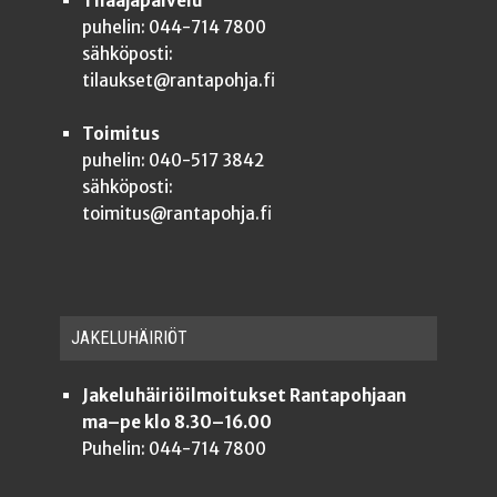
Tilaajapalvelu
puhelin: 044-714 7800
sähköposti:
tilaukset@rantapohja.fi
Toimitus
puhelin: 040-517 3842
sähköposti:
toimitus@rantapohja.fi
JAKE­LU­HÄI­RIÖT
Jakeluhäiriöilmoitukset Rantapohjaan
ma–pe klo 8.30–16.00
Puhelin: 044-714 7800