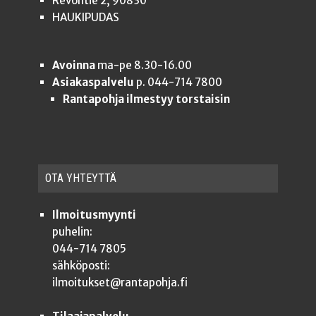
Revontie 2, 90830
HAUKIPUDAS
Avoinna
ma-pe 8.30-16.00
Asiakaspalvelu
p. 044-714 7800
Rantapohja ilmestyy torstaisin
OTA YHTEYT­TÄ
Ilmoitusmyynti
puhelin:
044-714 7805
sähköposti:
ilmoitukset@rantapohja.fi