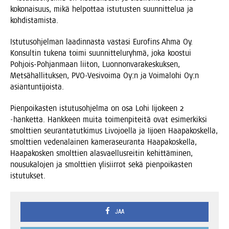
koko­nai­suus, mikä hel­pot­taa istu­tus­ten suun­nit­te­lua ja
kohdistamista.
Istu­tus­oh­jel­man laa­din­nas­ta vas­ta­si Euro­fins Ahma Oy.
Kon­sul­tin tuke­na toi­mi suun­nit­te­lu­ryh­mä, joka koos­tui
Poh­jois-Poh­jan­maan lii­ton, Luon­non­va­ra­kes­kuk­sen,
Met­sä­hal­li­tuk­sen, PVO-Vesi­voi­ma Oy:n ja Voi­ma­lo­hi Oy:n
asiantuntijoista.
Pien­poi­kas­ten istu­tus­oh­jel­ma on osa Lohi Iijo­keen 2
‑han­ket­ta. Hank­keen mui­ta toi­men­pi­tei­tä ovat esi­mer­kik­si
smolt­tien seu­ran­ta­tut­ki­mus Livo­joel­la ja Iijoen Haa­pa­kos­kel­la,
smolt­tien vede­na­lai­nen kame­ra­seu­ran­ta Haa­pa­kos­kel­la,
Haa­pa­kos­ken smolt­tien alas­vael­lus­rei­tin kehit­tä­mi­nen,
nousu­ka­lo­jen ja smolt­tien yli­siir­rot sekä pien­poi­kas­ten
istutukset.
JAA