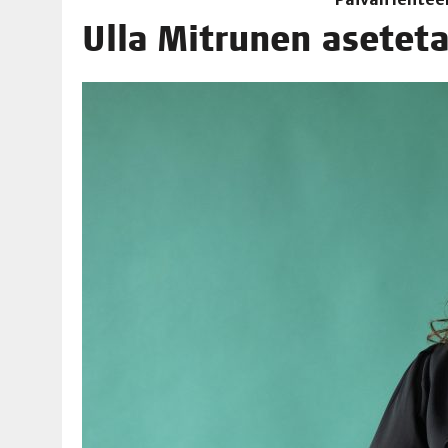
06.08.2026
|
TOI­VEI­DEN KOTI IISTÄ!
Ulla Mit­ru­nen ase­te­
06.08.2026
|
KII­MIN­KI­PÄI­VÄT JÄR­JES­TE­TÄÄN PERIN­TEI­TÄ KUNNIOIT