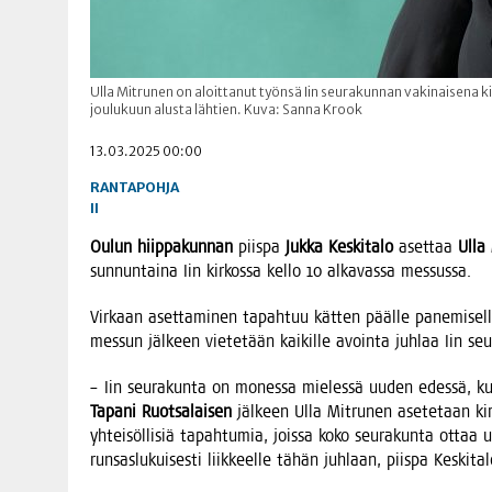
Ulla Mitrunen on aloittanut työnsä Iin seurakunnan vakinaisena k
joulukuun alusta lähtien. Kuva: Sanna Krook
13.03.2025 00:00
RANTAPOHJA
II
Oulun hiip­pa­kun­nan
piis­pa
Juk­ka Kes­ki­ta­lo
aset­taa
Ulla
sun­nun­tai­na Iin kir­kos­sa kel­lo 10 alka­vas­sa messussa.
Vir­kaan aset­ta­mi­nen tapah­tuu kät­ten pääl­le pane­mi­sel­l
mes­sun jäl­keen vie­te­tään kai­kil­le avoin­ta juh­laa Iin seu
– Iin seu­ra­kun­ta on mones­sa mie­les­sä uuden edes­sä, kun 
Tapa­ni Ruot­sa­lai­sen
jäl­keen Ulla Mit­ru­nen ase­te­taan kir
yhtei­söl­li­siä tapah­tu­mia, jois­sa koko seu­ra­kun­ta ottaa u
run­sas­lu­kui­ses­ti liik­keel­le tähän juh­laan, piis­pa Kes­ki­ta