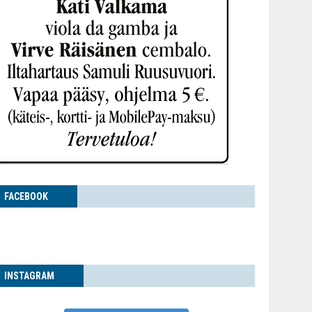
FACE­BOOK
INS­TA­GRAM