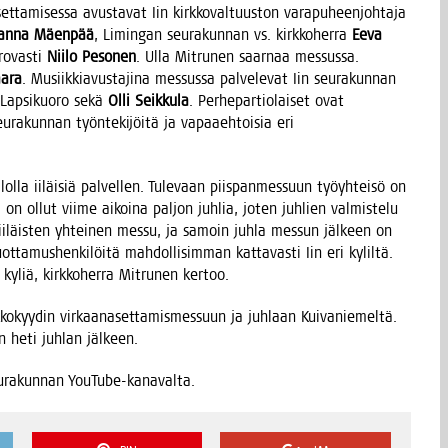
et­ta­mi­ses­sa avus­ta­vat Iin kirk­ko­val­tuus­ton vara­pu­heen­joh­ta­ja
an­na Mäen­pää
, Limin­gan seu­ra­kun­nan vs. kirk­ko­her­ra
Eeva
ro­vas­ti
Nii­lo Peso­nen
. Ulla Mit­ru­nen saar­naa mes­sus­sa.
aa­ra
. Musiik­kia­vus­ta­ji­na mes­sus­sa pal­ve­le­vat Iin seu­ra­kun­nan
, Lap­si­kuo­ro sekä
Olli Seik­ku­la
. Per­he­par­tio­lai­set ovat
ra­kun­nan työn­te­ki­jöi­tä ja vapaa­eh­toi­sia eri
ilol­la iiläi­siä pal­vel­len. Tule­vaan piis­pan­mes­suun työyh­tei­sö on
a on ollut vii­me aikoi­na pal­jon juh­lia, joten juh­lien val­mis­te­lu
n iiläis­ten yhtei­nen mes­su, ja samoin juh­la mes­sun jäl­keen on
ot­ta­mus­hen­ki­löi­tä mah­dol­li­sim­man kat­ta­vas­ti Iin eri kylil­tä.
kyliä, kirk­ko­her­ra Mit­ru­nen kertoo.
ko­kyy­din vir­kaa­na­set­ta­mis­mes­suun ja juh­laan Kui­va­nie­mel­tä.
sin heti juh­lan jälkeen.
 seu­ra­kun­nan YouTube-kanavalta.