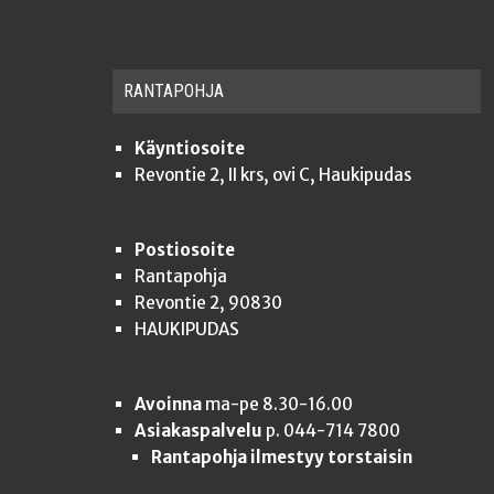
RAN­TA­POH­JA
Käyntiosoite
Revontie 2, II krs, ovi C, Haukipudas
Postiosoite
Rantapohja
Revontie 2, 90830
HAUKIPUDAS
Avoinna
ma-pe 8.30-16.00
Asiakaspalvelu
p. 044-714 7800
Rantapohja ilmestyy torstaisin