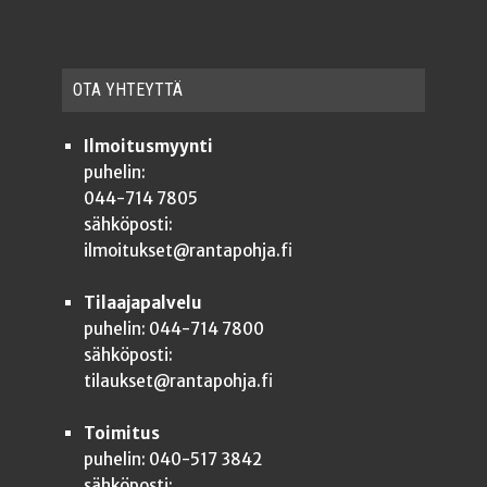
OTA YHTEYT­TÄ
Ilmoitusmyynti
puhelin:
044-714 7805
sähköposti:
ilmoitukset@rantapohja.fi
Tilaajapalvelu
puhelin: 044-714 7800
sähköposti:
tilaukset@rantapohja.fi
Toimitus
puhelin: 040-517 3842
sähköposti: