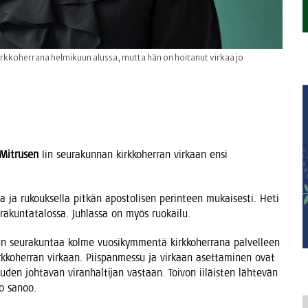
irkkoherrana helmikuun alussa, mutta hän on hoitanut virkaa jo
 Mit­rusen
Iin seu­ra­kun­nan kirk­ko­her­ran vir­kaan ensi
a ja rukouk­sel­la pit­kän apos­to­li­sen perin­teen mukai­ses­ti. Heti
­ra­kun­ta­ta­los­sa. Juh­las­sa on myös ruokailu.
seu­ra­kun­taa kol­me vuo­si­kym­men­tä kirk­ko­her­ra­na pal­vel­leen
k­ko­her­ran vir­kaan. Piis­pan­mes­su ja vir­kaan aset­ta­mi­nen ovat
uden joh­ta­van viran­hal­ti­jan vas­taan. Toi­von iiläis­ten läh­te­vän
­lo sanoo.