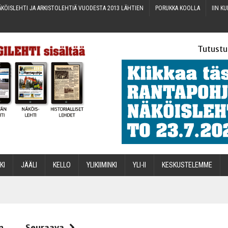
KÖIS­LEH­TI JA ARKIS­TO­LEH­TIÄ VUO­DES­TA 2013 LÄHTIEN
PORUK­KA KOOLLA
IIN KU
Tutustu
­KI
JÄÄ­LI
KEL­LO
YLI­KII­MIN­KI
YLI-II
KES­KUS­TE­LEM­ME
STA
n
Seuraava