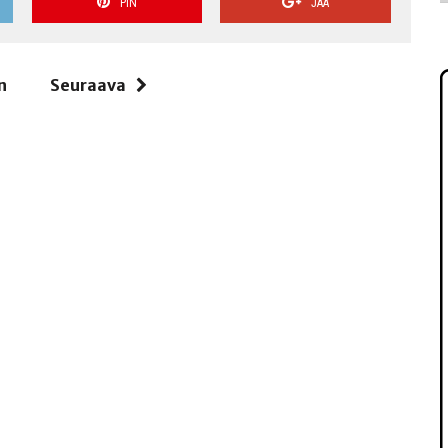
PIN
JAA
n
Seuraava