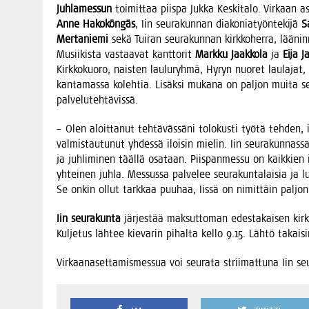
Juh­la­mes­sun
toi­mit­taa piis­pa Juk­ka Kes­ki­ta­lo. Vir­kaan as
Anne Hako­kön­gäs
, Iin seu­ra­kun­nan dia­ko­nia­työn­te­ki­jä
S
Mer­ta­nie­mi
sekä Tui­ran seu­ra­kun­nan kirk­ko­her­ra, lää­nin­
Musii­kis­ta vas­taa­vat kant­to­rit
Mark­ku Jaak­ko­la
ja
Eija J
Kirk­ko­kuo­ro, nais­ten lau­lu­ryh­mä, Hyryn nuo­ret lau­la­jat
kan­ta­mas­sa koleh­tia. Lisäk­si muka­na on pal­jon mui­ta seu­
palvelutehtävissä.
– Olen aloit­ta­nut teh­tä­väs­sä­ni tolo­kus­ti työ­tä teh­den, 
val­mis­tau­tu­nut yhdes­sä iloi­sin mie­lin. Iin seu­ra­kun­nas­s
ja juh­li­mi­nen tääl­lä osa­taan. Piis­pan­mes­su on kaik­kie
yhtei­nen juh­la. Mes­sus­sa pal­ve­lee seu­ra­kun­ta­lai­sia ja lu
Se onkin ollut tark­kaa puu­haa, Iis­sä on nimit­täin pal­jon 
Iin seu­ra­kun­ta
jär­jes­tää mak­sut­to­man edes­ta­kai­sen kirk­
Kul­je­tus läh­tee kie­va­rin pihal­ta kel­lo 9.15. Läh­tö takai­
Vir­kaa­na­set­ta­mis­mes­sua voi seu­ra­ta strii­mat­tu­na Iin