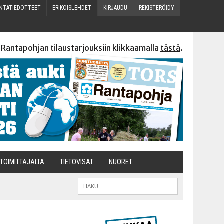
N­TA­TIE­DOT­TEET
ERI­KOIS­LEH­DET
KIR­JAU­DU
REKIS­TE­RÖI­DY
 Rantapohjan tilaustarjouksiin klikkaamalla
tästä
.
TOI­MIT­TA­JAL­TA
TIETOVISAT
NUO­RET