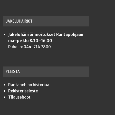
JAKE­LU­HÄI­RIÖT
Jakeluhäiriöilmoitukset Rantapohjaan
ma–pe klo 8.30–16.00
Puhelin: 044-714 7800
YLEISTÄ
Ran­ta­poh­jan historiaa
Rekis­te­ri­se­los­te
Tilauseh­dot