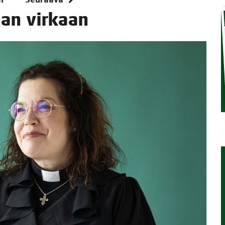
taan virkaan
TAEN