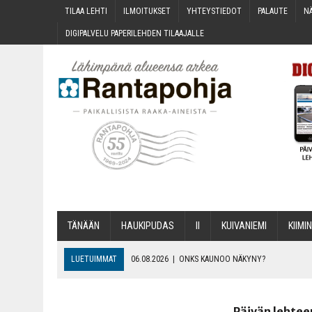
TILAA LEH­TI
ILMOI­TUK­SET
YHTEYS­TIE­DOT
PALAU­TE
NÄ
DIGI­PAL­VE­LU PAPE­RI­LEH­DEN TILAAJALLE
TÄNÄÄN
HAU­KI­PU­DAS
II
KUI­VA­NIE­MI
KII­MIN
LUETUIMMAT
06.08.2026
|
ONKS KAU­NOO NÄKYNY?
06.08.2026
|
MAKA­RO­NI­LAA­TI­KOL­LA ARKEEN
06.08.2026
|
OPIN­TOI­HIN KAN­SA­LAIS­OPIS­TOS­SA VOI SAA­DA AVUSTU
Päivän lehtee