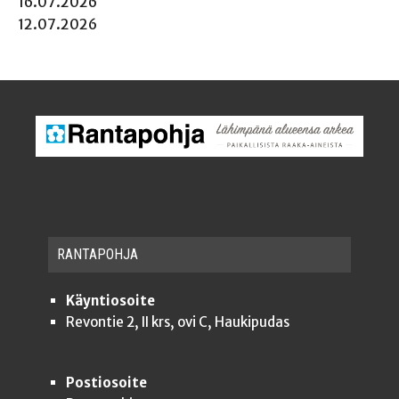
16.07.2026
12.07.2026
RAN­TA­POH­JA
Käyntiosoite
Revontie 2, II krs, ovi C, Haukipudas
Postiosoite