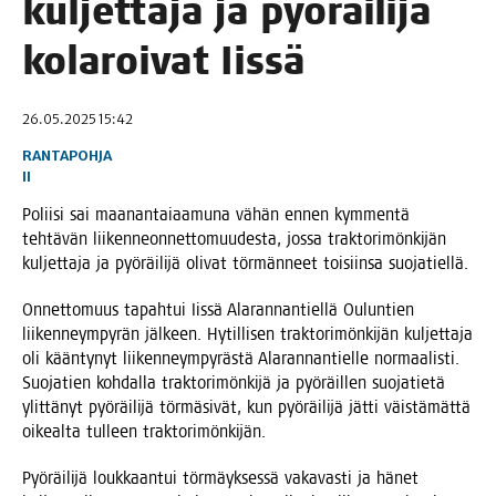
kul­jet­ta­ja ja pyö­räi­li­jä
kola­roi­vat Iissä
26.05.2025 15:42
RANTAPOHJA
II
Polii­si sai maa­nan­tai­aa­mu­na vähän ennen kym­men­tä
teh­tä­vän lii­ken­neon­net­to­muu­des­ta, jos­sa trak­to­ri­mön­ki­jän
kul­jet­ta­ja ja pyö­räi­li­jä oli­vat tör­män­neet toi­siin­sa suojatiellä.
Onnet­to­muus tapah­tui Iis­sä Ala­ran­nan­tiel­lä Oulun­tien
lii­ken­neym­py­rän jäl­keen. Hytil­li­sen trak­to­ri­mön­ki­jän kul­jet­ta­ja
oli kään­ty­nyt lii­ken­neym­py­räs­tä Ala­ran­nan­tiel­le nor­maa­lis­ti.
Suo­ja­tien koh­dal­la trak­to­ri­mön­ki­jä ja pyö­räil­len suo­ja­tie­tä
ylit­tä­nyt pyö­räi­li­jä tör­mä­si­vät, kun pyö­räi­li­jä jät­ti väis­tä­mät­tä
oikeal­ta tul­leen traktorimönkijän.
Pyö­räi­li­jä louk­kaan­tui tör­mäyk­ses­sä vaka­vas­ti ja hänet