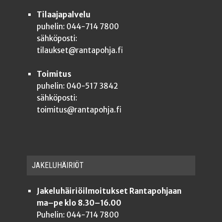
Tilaajapalvelu
puhelin: 044-714 7800
sähköposti:
tilaukset@rantapohja.fi
Toimitus
puhelin: 040-517 3842
sähköposti:
toimitus@rantapohja.fi
JAKE­LU­HÄI­RIÖT
Jakeluhäiriöilmoitukset Rantapohjaan
ma–pe klo 8.30–16.00
Puhelin: 044-714 7800