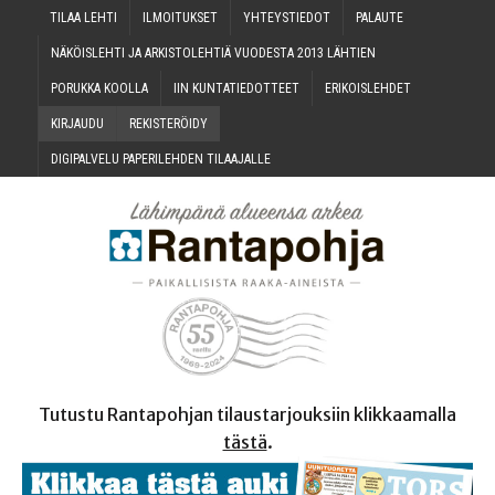
TILAA LEH­TI
ILMOI­TUK­SET
YHTEYS­TIE­DOT
PALAU­TE
NÄKÖIS­LEH­TI JA ARKIS­TO­LEH­TIÄ VUO­DES­TA 2013 LÄHTIEN
PORUK­KA KOOLLA
IIN KUN­TA­TIE­DOT­TEET
ERI­KOIS­LEH­DET
KIR­JAU­DU
REKIS­TE­RÖI­DY
DIGI­PAL­VE­LU PAPE­RI­LEH­DEN TILAAJALLE
Tutustu Rantapohjan tilaustarjouksiin klikkaamalla
tästä
.