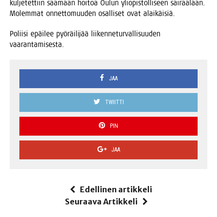
kul­je­tet­tiin saa­maan hoi­toa Oulun yli­opis­tol­li­seen sai­raa­laan.
Molem­mat onnet­to­muu­den osal­li­set ovat alaikäisiä.
Polii­si epäi­lee pyö­räi­li­jää lii­ken­ne­tur­val­li­suu­den
vaarantamisesta.
JAA
TWIITTI
PIN
JAA
Edellinen artikkeli
Seuraava Artikkeli