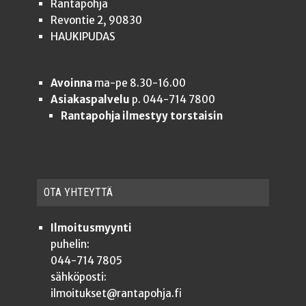
Rantapohja
Revontie 2, 90830
HAUKIPUDAS
Avoinna
ma-pe 8.30-16.00
Asiakaspalvelu
p. 044-714 7800
Rantapohja ilmestyy torstaisin
OTA YHTEYT­TÄ
Ilmoitusmyynti
puhelin:
044-714 7805
sähköposti:
ilmoitukset@rantapohja.fi