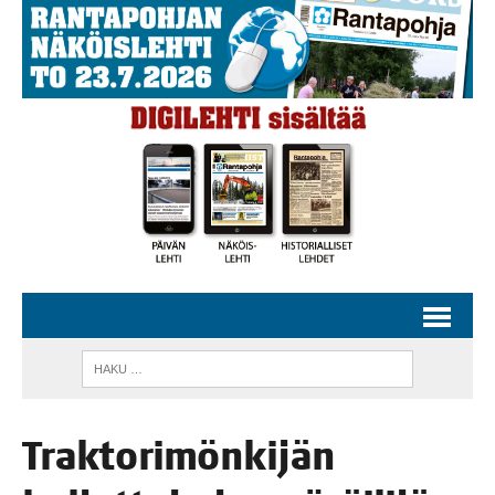
Trak­to­ri­mön­ki­jän