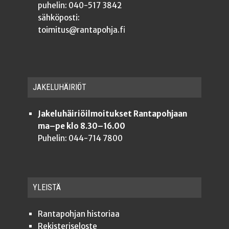
puhelin: 040-517 3842
sähköposti:
toimitus@rantapohja.fi
JAKE­LU­HÄI­RIÖT
Jakeluhäiriöilmoitukset Rantapohjaan
ma–pe klo 8.30–16.00
Puhelin: 044-714 7800
YLEISTÄ
Ran­ta­poh­jan historiaa
Rekis­te­ri­se­los­te