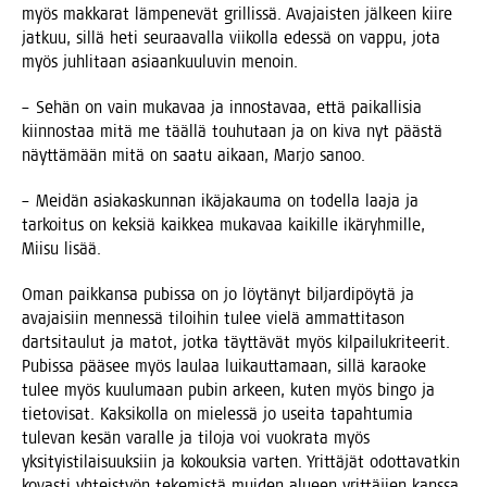
myös mak­ka­rat läm­pe­ne­vät gril­lis­sä. Ava­jais­ten jäl­keen kii­re
jat­kuu, sil­lä heti seu­raa­val­la vii­kol­la edes­sä on vap­pu, jota
myös juh­li­taan asi­aan­kuu­lu­vin menoin.
– Sehän on vain muka­vaa ja innos­ta­vaa, että pai­kal­li­sia
kiin­nos­taa mitä me tääl­lä tou­hu­taan ja on kiva nyt pääs­tä
näyt­tä­mään mitä on saa­tu aikaan, Mar­jo sanoo.
– Mei­dän asia­kas­kun­nan ikä­ja­kau­ma on todel­la laa­ja ja
tar­koi­tus on kek­siä kaik­kea muka­vaa kai­kil­le ikä­ryh­mil­le,
Mii­su lisää.
Oman paik­kan­sa pubis­sa on jo löy­tä­nyt bil­jar­di­pöy­tä ja
ava­jai­siin men­nes­sä tiloi­hin tulee vie­lä ammat­ti­ta­son
dart­si­tau­lut ja matot, jot­ka täyt­tä­vät myös kil­pai­lu­kri­tee­rit.
Pubis­sa pää­see myös lau­laa lui­kaut­ta­maan, sil­lä karao­ke
tulee myös kuu­lu­maan pubin arkeen, kuten myös bin­go ja
tie­to­vi­sat. Kak­si­kol­la on mie­les­sä jo usei­ta tapah­tu­mia
tule­van kesän varal­le ja tilo­ja voi vuo­kra­ta myös
yksi­tyis­ti­lai­suuk­siin ja kokouk­sia var­ten. Yrit­tä­jät odot­ta­vat­kin
kovas­ti yhteis­työn teke­mis­tä mui­den alu­een yrit­tä­jien kans­sa