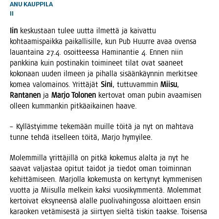
ANU KAUPPILA
II
Iin
kes­kus­taan tulee uut­ta ilmet­tä ja kai­vat­tu
koh­taa­mis­paik­ka pai­kal­li­sil­le, kun Pub Huur­re avaa oven­sa
lau­an­tai­na 27.4. osoit­tees­sa Hami­nan­tie 4. Ennen niin
pank­ki­na kuin pos­ti­na­kin toi­mi­neet tilat ovat saa­neet
koko­naan uuden ilmeen ja pihal­la sisään­käyn­nin mer­kit­see
komea valo­mai­nos. Yrit­tä­jät
Sini
, tut­tu­vam­min
Mii­su
,
Ran­ta­nen
ja
Mar­jo Tolo­nen
ker­to­vat oman pubin avaa­mi­sen
olleen kum­man­kin pit­kä­ai­kai­nen haave.
– Kyl­läs­tyim­me teke­mään muil­le töi­tä ja nyt on mah­ta­va
tun­ne teh­dä itsel­leen töi­tä, Mar­jo hymyilee.
Molem­mil­la yrit­tä­jil­lä on pit­kä koke­mus alal­ta ja nyt he
saa­vat val­jas­taa opi­tut tai­dot ja tie­dot oman toi­min­nan
kehit­tä­mi­seen. Mar­jol­la koke­mus­ta on ker­ty­nyt kym­me­ni­sen
vuot­ta ja Mii­sul­la mel­kein kak­si vuo­si­kym­men­tä. Molem­mat
ker­toi­vat eksy­neen­sä alal­le puo­li­va­hin­gos­sa aloit­taen ensin
karao­ken vetä­mi­ses­tä ja siir­tyen siel­tä tis­kin taak­se. Toi­sen­sa