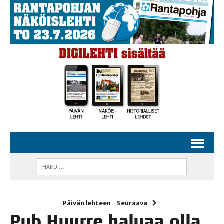
Päivän lehteen
Seuraava
Pub Huur­re halu­aa olla