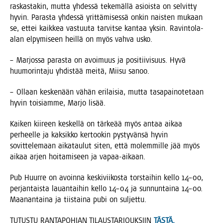
ras­kas­ta­kin, mut­ta yhdes­sä teke­mäl­lä asiois­ta on sel­vit­ty
hyvin. Paras­ta yhdes­sä yrit­tä­mi­ses­sä onkin nais­ten mukaan
se, ettei kaik­kea vas­tuu­ta tar­vit­se kan­taa yksin. Ravin­to­la-
alan elpy­mi­seen heil­lä on myös vah­va usko.
– Mar­jos­sa paras­ta on avoi­muus ja posi­tii­vi­suus. Hyvä
huu­mo­rin­ta­ju yhdis­tää mei­tä, Mii­su sanoo.
– Ollaan kes­ke­nään vähän eri­lai­sia, mut­ta tasa­pai­no­te­taan
hyvin toi­siam­me, Mar­jo lisää.
Kai­ken kii­reen kes­kel­lä on tär­ke­ää myös antaa aikaa
per­heel­le ja kak­sik­ko ker­too­kin pys­ty­vän­sä hyvin
sovit­te­le­maan aika­tau­lut siten, että molem­mil­le jää myös
aikaa arjen hoi­ta­mi­seen ja vapaa-aikaan.
Pub Huur­re on avoin­na kes­ki­vii­kos­ta tors­tai­hin kel­lo 14–00,
per­jan­tais­ta lau­an­tai­hin kel­lo 14–04 ja sun­nun­tai­na 14–00.
Maa­nan­tai­na ja tiis­tai­na pubi on suljettu.
TUTUSTU RANTAPOHJAN TILAUSTARJOUKSIIN
TÄSTÄ.