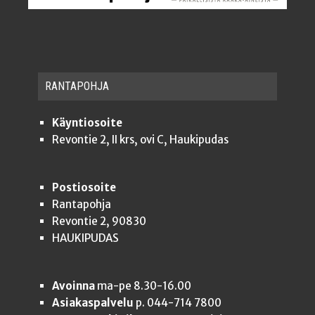
RAN­TA­POH­JA
Käyntiosoite
Revontie 2, II krs, ovi C, Haukipudas
Postiosoite
Rantapohja
Revontie 2, 90830
HAUKIPUDAS
Avoinna
ma-pe 8.30-16.00
Asiakaspalvelu
p. 044-714 7800