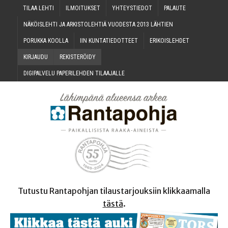
TILAA LEH­TI
ILMOI­TUK­SET
YHTEYS­TIE­DOT
PALAU­TE
NÄKÖIS­LEH­TI JA ARKIS­TO­LEH­TIÄ VUO­DES­TA 2013 LÄHTIEN
PORUK­KA KOOLLA
IIN KUN­TA­TIE­DOT­TEET
ERI­KOIS­LEH­DET
KIR­JAU­DU
REKIS­TE­RÖI­DY
DIGI­PAL­VE­LU PAPE­RI­LEH­DEN TILAAJALLE
Tutustu Rantapohjan tilaustarjouksiin klikkaamalla
tästä
.