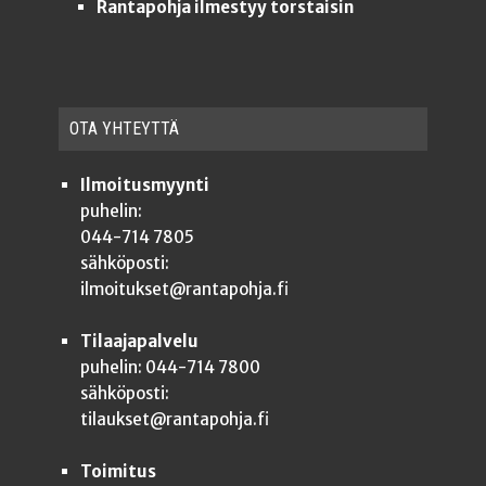
Rantapohja ilmestyy torstaisin
OTA YHTEYT­TÄ
Ilmoitusmyynti
puhelin:
044-714 7805
sähköposti:
ilmoitukset@rantapohja.fi
Tilaajapalvelu
puhelin: 044-714 7800
sähköposti:
tilaukset@rantapohja.fi
Toimitus