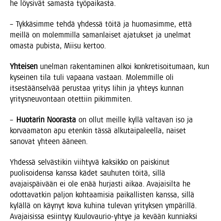
he löy­si­vät samas­ta työpaikasta.
– Tyk­kä­sim­me teh­dä yhdes­sä töi­tä ja huo­ma­sim­me, että
meil­lä on molem­mil­la saman­lai­set aja­tuk­set ja unel­mat
omas­ta pubis­ta, Mii­su kertoo.
Yhtei­sen
unel­man raken­ta­mi­nen alkoi kon­kre­ti­soi­tu­maan, kun
kysei­nen tila tuli vapaa­na vas­taan. Molem­mil­le oli
itses­tään­sel­vää perus­taa yri­tys Iihin ja yhteys kun­nan
yri­tys­neu­von­taan otet­tiin pikimmiten.
–
Huo­ta­rin Noo­ras­ta
on ollut meil­le kyl­lä val­ta­van iso ja
kor­vaa­ma­ton apu eten­kin täs­sä alku­tai­pa­leel­la, nai­set
sano­vat yhteen ääneen.
Yhdes­sä sel­väs­ti­kin viih­ty­vä kak­sik­ko on pais­ki­nut
puo­li­soi­den­sa kans­sa kädet sau­hu­ten töi­tä, sil­lä
ava­jais­päi­vään ei ole enää hur­jas­ti aikaa. Ava­jai­sil­ta he
odot­ta­vat­kin pal­jon koh­taa­mi­sia pai­kal­lis­ten kans­sa, sil­lä
kyläl­lä on käy­nyt kova kuhi­na tule­van yri­tyk­sen ympä­ril­lä.
Ava­jai­sis­sa esiin­tyy Kuu­lo­vau­rio-yhtye ja kevään kun­niak­si