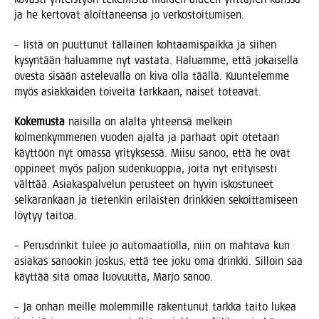
ja he ker­to­vat aloit­ta­neen­sa jo verkostoitumisen.
– Iis­tä on puut­tu­nut täl­lai­nen koh­taa­mis­paik­ka ja sii­hen
kysyn­tään haluam­me nyt vas­ta­ta. Haluam­me, että jokai­sel­la
oves­ta sisään aste­le­val­la on kiva olla tääl­lä. Kuun­te­lem­me
myös asiak­kai­den toi­vei­ta tark­kaan, nai­set toteavat.
Koke­mus­ta
nai­sil­la on alal­ta yhteen­sä mel­kein
kol­men­kym­me­nen vuo­den ajal­ta ja par­haat opit ote­taan
käyt­töön nyt omas­sa yri­tyk­ses­sä. Mii­su sanoo, että he ovat
oppi­neet myös pal­jon suden­kuop­pia, joi­ta nyt eri­tyi­ses­ti
vält­tää. Asia­kas­pal­ve­lun perus­teet on hyvin iskos­tu­neet
sel­kä­ran­kaan ja tie­ten­kin eri­lais­ten drink­kien sekoit­ta­mi­seen
löy­tyy taitoa.
– Perus­drin­kit tulee jo auto­maa­tiol­la, niin on mah­ta­va kun
asia­kas sanoo­kin jos­kus, että tee joku oma drink­ki. Sil­loin saa
käyt­tää sitä omaa luo­vuut­ta, Mar­jo sanoo.
– Ja onhan meil­le molem­mil­le raken­tu­nut tark­ka tai­to lukea