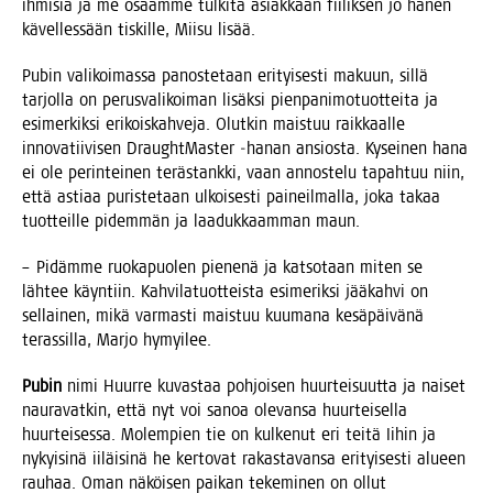
ihmi­siä ja me osaam­me tul­ki­ta asiak­kaan fii­lik­sen jo hänen
kävel­les­sään tis­kil­le, Mii­su lisää.
Pubin vali­koi­mas­sa panos­te­taan eri­tyi­ses­ti makuun, sil­lä
tar­jol­la on perus­va­li­koi­man lisäk­si pien­pa­ni­mo­tuot­tei­ta ja
esi­mer­kik­si eri­kois­kah­ve­ja. Olut­kin mais­tuu raik­kaal­le
inno­va­tii­vi­sen Draught­Mas­ter ‑hanan ansios­ta. Kysei­nen hana
ei ole perin­tei­nen teräs­tank­ki, vaan annos­te­lu tapah­tuu niin,
että asti­aa puris­te­taan ulkoi­ses­ti pai­neil­mal­la, joka takaa
tuot­teil­le pidem­män ja laa­duk­kaam­man maun.
– Pidäm­me ruo­ka­puo­len pie­ne­nä ja kat­so­taan miten se
läh­tee käyn­tiin. Kah­vi­la­tuot­teis­ta esi­me­rik­si jää­kah­vi on
sel­lai­nen, mikä var­mas­ti mais­tuu kuu­ma­na kesä­päi­vä­nä
teras­sil­la, Mar­jo hymyilee.
Pubin
nimi Huur­re kuvas­taa poh­joi­sen huur­tei­suut­ta ja nai­set
nau­ra­vat­kin, että nyt voi sanoa ole­van­sa huur­tei­sel­la
huur­tei­ses­sa. Molem­pien tie on kul­ke­nut eri tei­tä Iihin ja
nykyi­si­nä iiläi­si­nä he ker­to­vat rakas­ta­van­sa eri­tyi­ses­ti alu­een
rau­haa. Oman näköi­sen pai­kan teke­mi­nen on ollut