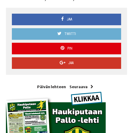
JAA
TWIITTI
PIN
JAA
Päivän lehteen
Seuraava