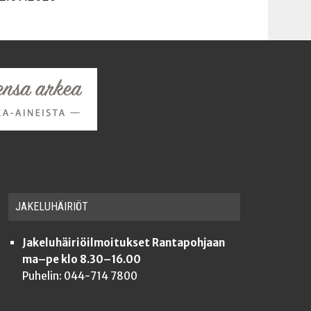
JAKE­LU­HÄI­RIÖT
Jakeluhäiriöilmoitukset Rantapohjaan
ma–pe klo 8.30–16.00
Puhelin: 044-714 7800