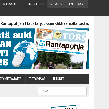
N­TA­TIE­DOT­TEET
ERI­KOIS­LEH­DET
KIR­JAU­DU
REKIS­TE­RÖI­DY
 Rantapohjan tilaustarjouksiin klikkaamalla
tästä
.
TOI­MIT­TA­JAL­TA
TIETOVISAT
NUO­RET