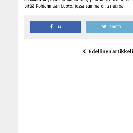
pitää Poh­jan­maan Luo­to, jos­sa sum­ma oli 21 euroa.
JAA
TWIITTI
Edellinen artikkel