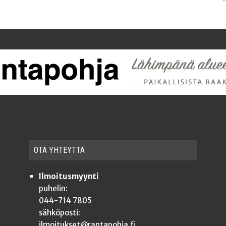
OTA YHTEYT­TÄ
Ilmoitusmyynti
puhelin:
044-714 7805
sähköposti:
ilmoitukset@rantapohja.fi