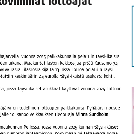
ovim­mat lot­toa­jat
jär­vel­lä. Vuon­na 2025 paik­ka­kun­nal­la pelat­tiin täy­si-ikäis­tä
­den aika­na. Maa­kun­ta­ti­las­ton kak­kos­si­jaa pitää Kuusa­mo 74
löy­tyy täs­tä tilas­tos­ta sijal­ta 13. Iis­sä Lot­toa pelat­tiin täy­si-
otat­tiin kes­ki­mää­rin 44 eurol­la täy­si-ikäis­tä asu­kas­ta kohti.
­vi, jos­sa täy­si-ikäi­set asuk­kaat käyt­ti­vät vuon­na 2025 Lot­toon
­jär­vi on todel­li­nen lot­toa­jien paik­ka­kun­ta. Pyhä­jär­vi nousee
ijal­le 10, sanoo Veik­kauk­sen tie­dot­ta­ja
Min­na Sund­holm
.
a­kun­nan Pel­los­sa, jos­sa vuon­na 2025 kun­nan täy­si-ikäi­set
ikean nume­ron jah­taa­mi­seen. Koko maan mit­ta­kaa­vas­sa perää