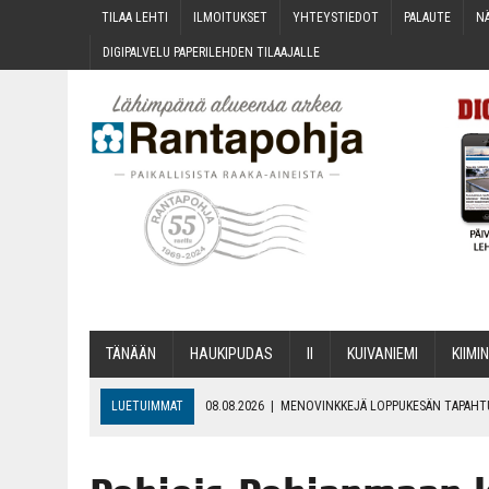
TILAA LEH­TI
ILMOI­TUK­SET
YHTEYS­TIE­DOT
PALAU­TE
NÄ
DIGI­PAL­VE­LU PAPE­RI­LEH­DEN TILAAJALLE
TÄNÄÄN
HAU­KI­PU­DAS
II
KUI­VA­NIE­MI
KII­MIN
LUETUIMMAT
08.08.2026
|
MENO­VINK­KE­JÄ LOP­PU­KE­SÄN TAPAH
06.08.2026
|
KII­MIN­KI­PÄI­VÄT JÄR­JES­TE­TÄÄN PERIN­TEI­TÄ KUNNIOIT
06.08.2026
|
ONKS KAU­NOO NÄKYNY?