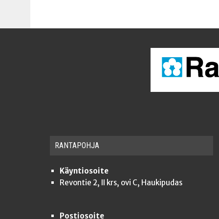
RAN­TA­POH­JA
Käyntiosoite
Revontie 2, II krs, ovi C, Haukipudas
Postiosoite