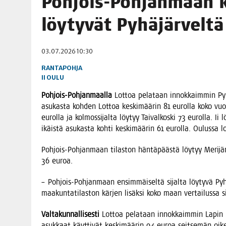
Poh­jois-Poh­jan­maan k
06.08.2026
|
MAKA­RO­NI­LAA­TI­KOL­LA ARKEEN
löy­ty­vät Pyhäjärveltä
09.08.2026
|
RAN­TA­POH­JAN TIE­TO­VI­SA 9.8.2026
03.07.2026 10:30
RANTAPOHJA
II
OULU
Poh­jois-Poh­jan­maal­la
Lot­toa pela­taan innok­kaim­min Pyhä­
asu­kas­ta koh­den Lot­toa kes­ki­mää­rin 81 eurol­la koko vuo
eurol­la ja kol­mos­si­jal­ta löy­tyy Tai­val­kos­ki 73 eurol­la. Ii 
ikäis­tä asu­kas­ta koh­ti kes­ki­mää­rin 61 eurol­la. Oulus­sa l
Poh­jois-Poh­jan­maan tilas­ton hän­tä­pääs­tä löy­tyy Meri­jär
36 euroa.
– Poh­jois-Poh­jan­maan ensim­mäi­sel­tä sijal­ta löy­ty­vä Pyhä
maa­kun­ta­ti­las­ton kär­jen lisäk­si koko maan ver­tai­lus­sa s
Val­ta­kun­nal­li­ses­ti
Lot­toa pela­taan innok­kaim­min Lapin ma
asuk­kaat käyt­ti­vät kes­ki­mää­rin 94 euroa seit­se­män o