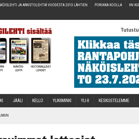
KÖIS­LEH­TI JA ARKIS­TO­LEH­TIÄ VUO­DES­TA 2013 LÄHTIEN
PORUK­KA KOOLLA
IIN KU
Tutustu
­KI
JÄÄ­LI
KEL­LO
YLI­KII­MIN­KI
YLI-II
KES­KUS­TE­LEM­ME
TUMIIN
TAEN