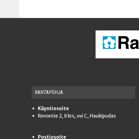
RAN­TA­POH­JA
Käyntiosoite
Revontie 2, II krs, ovi C, Haukipudas
Postiosoite