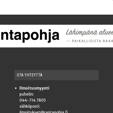
OTA YHTEYT­TÄ
Ilmoitusmyynti
puhelin:
044-714 7805
sähköposti:
ilmoitukset@rantapohja.fi