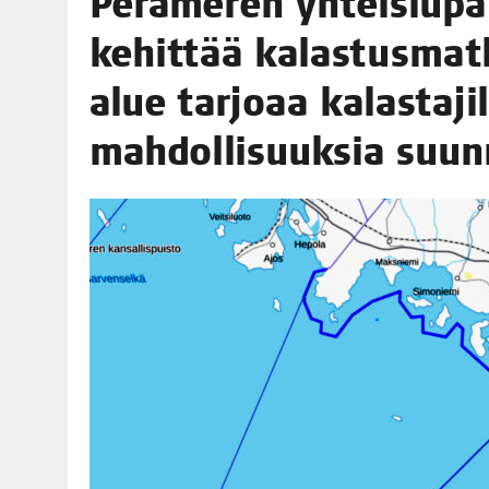
Perä­me­ren yhteis­lu­pa
06.08.2026
|
OPIN­TOI­HIN KAN­SA­LAIS­OPIS­TOS­SA VOI SAA­DA AVUSTU
kehit­tää kalas­tus­mat­
08.08.2026
|
MENO­VINK­KE­JÄ LOP­PU­KE­SÄN TAPAHTUMIIN
alue tar­jo­aa kalas­ta­j
mah­dol­li­suuk­sia suun