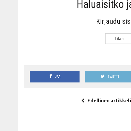
Haluai­sit­ko 
Kir­jau­du si
Tilaa
JAA
TWIITTI
Edellinen artikkel