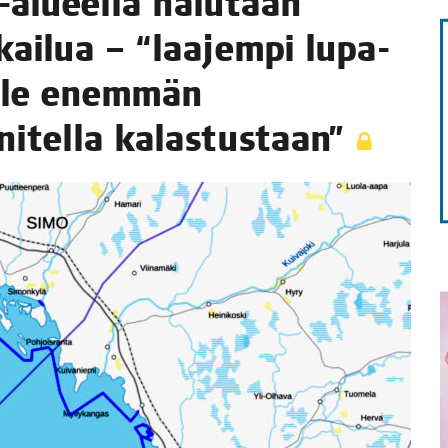
-alu­eel­la halu­taan
STA
kai­lua – “laa­jem­pi lupa-
il­le enem­män
­ni­tel­la kalastustaan”