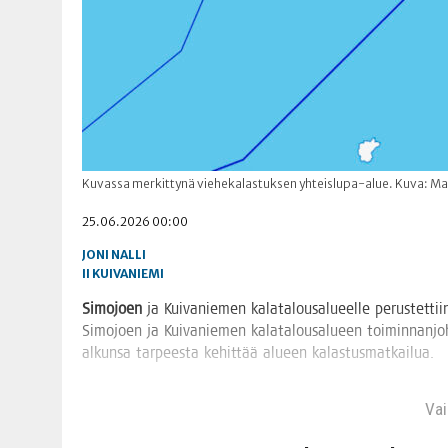
Kuvassa merkittynä viehekalastuksen yhteislupa-alue. Kuva: Ma
25.06.2026 00:00
JONI NALLI
II
KUIVANIEMI
Simo­joen
ja Kui­va­nie­men kala­ta­lous­a­lu­eel­le perus­tet­ti
Simo­joen ja Kui­va­nie­men kala­ta­lous­a­lu­een toi­min­nan­jo
alkun­sa tar­pees­ta kehit­tää alu­een kalastusmatkailua.
Vain