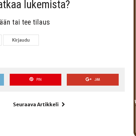
jat­kaa lukemista?
sään tai tee tilaus
Kir­jau­du
PIN
JAA
i
Seuraava Artikkeli