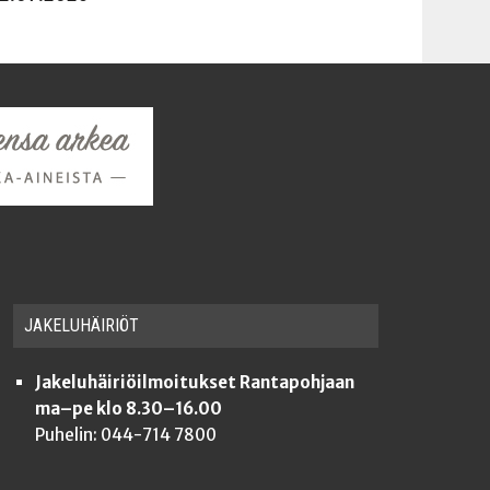
JAKE­LU­HÄI­RIÖT
Jakeluhäiriöilmoitukset Rantapohjaan
ma–pe klo 8.30–16.00
Puhelin: 044-714 7800