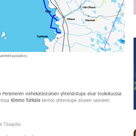
anmittauslaitos
in Perä­me­ren vie­he­ka­las­tuk­sen yhte­näis­lu­pa-alue tou­ko­kuus­sa.
h­ta­ja
Kim­mo Tuh­ka­la
ker­too yhteis­lu­pa-alu­een saa­neen
 Tilaa­jil­le