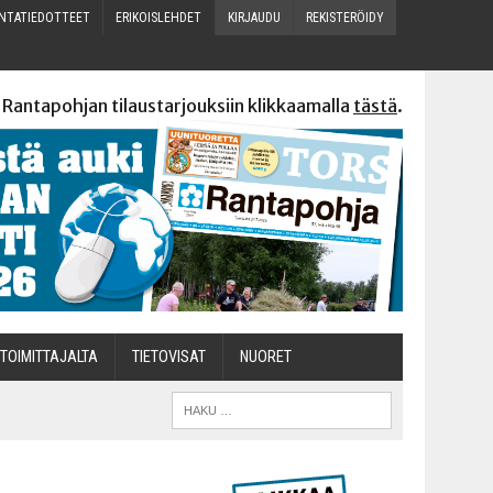
N­TA­TIE­DOT­TEET
ERI­KOIS­LEH­DET
KIR­JAU­DU
REKIS­TE­RÖI­DY
 Rantapohjan tilaustarjouksiin klikkaamalla
tästä
.
TOI­MIT­TA­JAL­TA
TIETOVISAT
NUO­RET