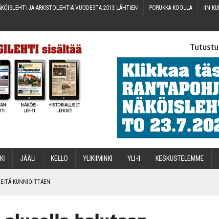
KÖIS­LEH­TI JA ARKIS­TO­LEH­TIÄ VUO­DES­TA 2013 LÄHTIEN
PORUK­KA KOOLLA
IIN KU
Tutustu
­KI
JÄÄ­LI
KEL­LO
YLI­KII­MIN­KI
YLI-II
KES­KUS­TE­LEM­ME
IN­TEI­TÄ KUNNIOITTAEN