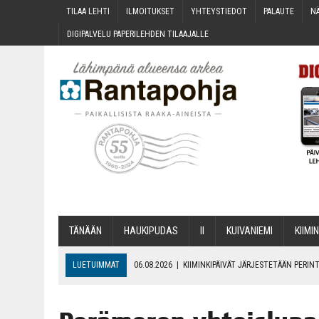
TILAA LEH­TI
ILMOI­TUK­SET
YHTEYS­TIE­DOT
PALAU­TE
NÄ
DIGI­PAL­VE­LU PAPE­RI­LEH­DEN TILAAJALLE
TÄNÄÄN
HAU­KI­PU­DAS
II
KUI­VA­NIE­MI
KII­MIN
LUETUIMMAT
06.08.2026
|
KII­MIN­KI­PÄI­VÄT JÄR­JES­TE­TÄÄN PER
06.08.2026
|
ONKS KAU­NOO NÄKYNY?
06.08.2026
|
MAKA­RO­NI­LAA­TI­KOL­LA ARKEEN