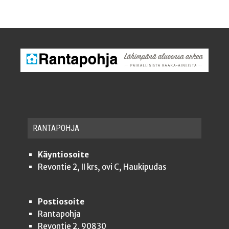
RAN­TA­POH­JA
Käyntiosoite
Revontie 2, II krs, ovi C, Haukipudas
Postiosoite
Rantapohja
Revontie 2, 90830