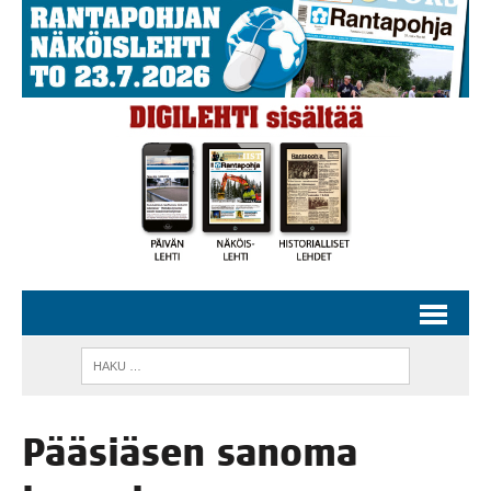
Pää­siä­sen sano­ma