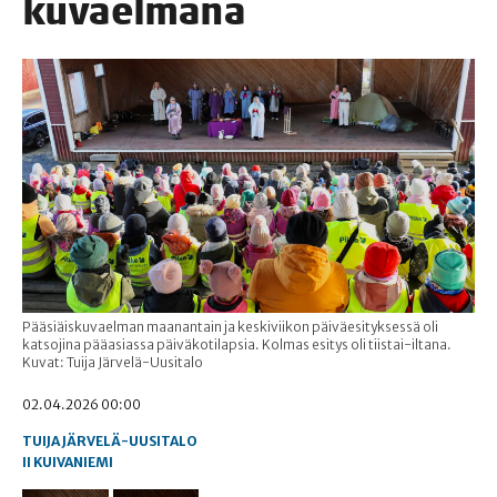
kuvaelmana
Pääsiäiskuvaelman maanantain ja keskiviikon päiväesityksessä oli
katsojina pääasiassa päiväkotilapsia. Kolmas esitys oli tiistai-iltana.
Kuvat: Tuija Järvelä-Uusitalo
02.04.2026 00:00
TUIJA JÄRVELÄ-UUSITALO
II
KUIVANIEMI