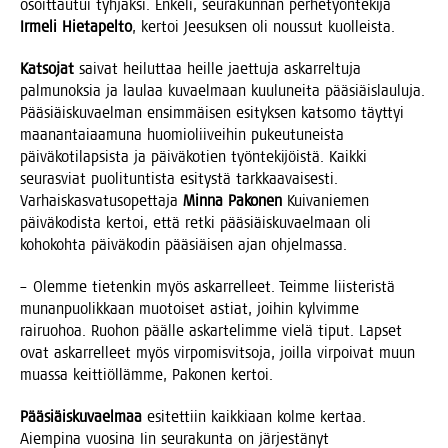
osoit­tau­tui tyh­jäk­si. Enke­li, seu­ra­kun­nan per­he­työn­te­ki­jä
Irme­li Hie­ta­pel­to
, ker­toi Jee­suk­sen oli nous­sut kuolleista.
Kat­so­jat
sai­vat hei­lut­taa heil­le jaet­tu­ja askar­rel­tu­ja
pal­mu­nok­sia ja lau­laa kuvael­maan kuu­lu­nei­ta pää­siäis­lau­lu­ja.
Pää­siäis­ku­vael­man ensim­mäi­sen esi­tyk­sen kat­so­mo täyt­tyi
maa­nan­tai­aa­mu­na huo­mio­lii­vei­hin pukeu­tu­neis­ta
päi­vä­ko­ti­lap­sis­ta ja päi­vä­ko­tien työn­te­ki­jöis­tä. Kaik­ki
seu­ras­viat puo­li­tun­tis­ta esi­tys­tä tark­kaa­vai­ses­ti.
Var­hais­kas­va­tuso­pet­ta­ja
Min­na Pako­nen
Kui­va­nie­men
päi­vä­ko­dis­ta ker­toi, että ret­ki pää­siäis­ku­vael­maan oli
koho­koh­ta päi­vä­ko­din pää­siäi­sen ajan ohjelmassa.
– Olem­me tie­ten­kin myös askar­rel­leet. Teim­me liis­te­ris­tä
munan­puo­lik­kaan muo­toi­set astiat, joi­hin kyl­vim­me
rai­ruo­hoa. Ruo­hon pääl­le askar­te­lim­me vie­lä tiput. Lap­set
ovat askar­rel­leet myös vir­po­mis­vit­so­ja, joil­la vir­poi­vat muun
muas­sa keit­tiöl­läm­me, Pako­nen kertoi.
Pää­siäis­ku­vael­maa
esi­tet­tiin kaik­ki­aan kol­me ker­taa.
Aiem­pi­na vuo­si­na Iin seu­ra­kun­ta on jär­jes­tä­nyt