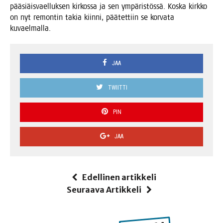
pää­siäis­vael­luk­sen kir­kos­sa ja sen ympä­ris­tös­sä. Kos­ka kirk­ko
on nyt remon­tin takia kiin­ni, pää­tet­tiin se kor­va­ta
kuvaelmalla.
JAA
TWIITTI
PIN
JAA
Edellinen artikkeli
Seuraava Artikkeli