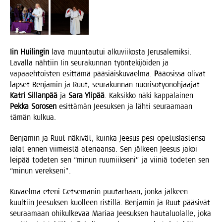
Iin Hui­lin­gin
lava muun­tau­tui alku­vii­kos­ta Jerusa­le­mik­si.
Laval­la näh­tiin Iin seu­ra­kun­nan työn­te­ki­jöi­den ja
vapaa­eh­tois­ten esit­tä­mä pää­siäis­ku­vael­ma.
P
ääosis­sa oli­vat
lap­set Ben­ja­min ja Ruut, seu­ra­kun­nan nuo­ri­so­työ­noh­jaa­jat
Kat­ri Sil­lan­pää
ja
Sara Yli­pää
. Kak­sik­ko näki kap­pa­lai­nen
Pek­ka Soro­sen
esit­tä­män Jee­suk­sen ja läh­ti seu­raa­maan
tämän kulkua.
Ben­ja­min ja Ruut näki­vät, kuin­ka Jee­sus pesi ope­tus­las­ten­sa
ialat ennen vii­meis­tä ate­ri­aan­sa. Sen jäl­keen Jee­sus jakoi
lei­pää tode­ten sen “minun ruu­miik­se­ni” ja vii­niä tode­ten sen
“minun verekseni”.
Kuvael­ma ete­ni Get­se­ma­nin puu­tar­haan, jon­ka jäl­keen
kuul­tiin Jee­suk­sen kuol­leen ris­til­lä. Ben­ja­min ja Ruut pää­si­vät
seu­raa­maan ohi­kul­ke­vaa Mari­aa Jee­suk­sen hau­ta­luo­lal­le, joka