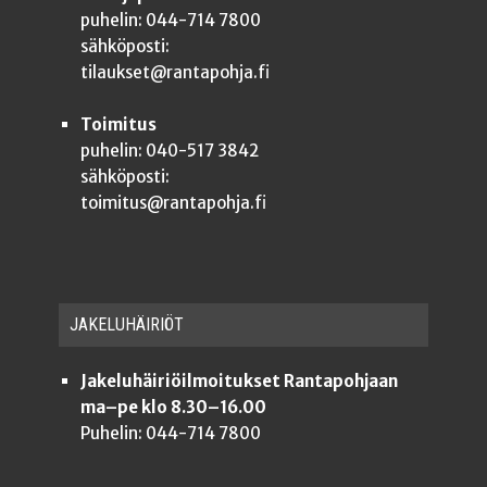
puhelin: 044-714 7800
sähköposti:
tilaukset@rantapohja.fi
Toimitus
puhelin: 040-517 3842
sähköposti:
toimitus@rantapohja.fi
JAKE­LU­HÄI­RIÖT
Jakeluhäiriöilmoitukset Rantapohjaan
ma–pe klo 8.30–16.00
Puhelin: 044-714 7800