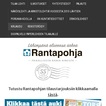
TILAA LEH­TI
ILMOI­TUK­SET
YHTEYS­TIE­DOT
PALAU­TE
NÄKÖIS­LEH­TI JA ARKIS­TO­LEH­TIÄ VUO­DES­TA 2013 LÄHTIEN
PORUK­KA KOOLLA
IIN KUN­TA­TIE­DOT­TEET
ERI­KOIS­LEH­DET
KIR­JAU­DU
REKIS­TE­RÖI­DY
DIGI­PAL­VE­LU PAPE­RI­LEH­DEN TILAAJALLE
Tutustu Rantapohjan tilaustarjouksiin klikkaamalla
tästä
.