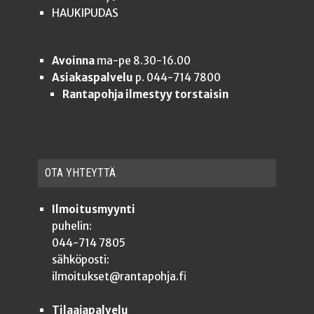
HAUKIPUDAS
Avoinna
ma-pe 8.30-16.00
Asiakaspalvelu
p. 044-714 7800
Rantapohja ilmestyy torstaisin
OTA YHTEYT­TÄ
Ilmoitusmyynti
puhelin:
044-714 7805
sähköposti:
ilmoitukset@rantapohja.fi
Tilaajapalvelu