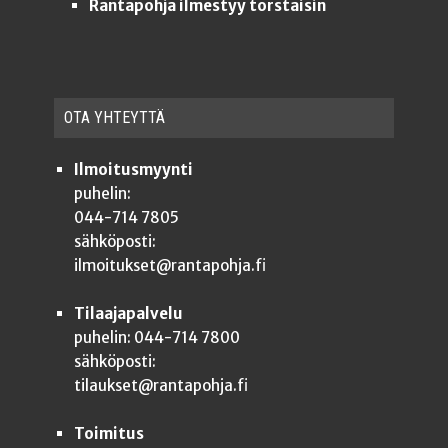
Rantapohja ilmestyy torstaisin
OTA YHTEYT­TÄ
Ilmoitusmyynti
puhelin:
044-714 7805
sähköposti:
ilmoitukset@rantapohja.fi
Tilaajapalvelu
puhelin: 044-714 7800
sähköposti:
tilaukset@rantapohja.fi
Toimitus