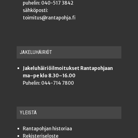
puhelin: 040-517 3842
sähköposti:
toimitus@rantapohja.fi
JAKE­LU­HÄI­RIÖT
Jakeluhäiriöilmoitukset Rantapohjaan
ma–pe klo 8.30–16.00
Puhelin: 044-714 7800
YLEISTÄ
Ran­ta­poh­jan historiaa
Rekis­te­ri­se­los­te