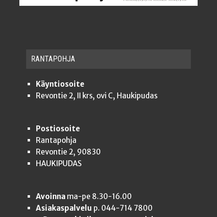
RAN­TA­POH­JA
Käyntiosoite
Revontie 2, II krs, ovi C, Haukipudas
Postiosoite
Rantapohja
Revontie 2, 90830
HAUKIPUDAS
Avoinna
ma-pe 8.30-16.00
Asiakaspalvelu
p. 044-714 7800