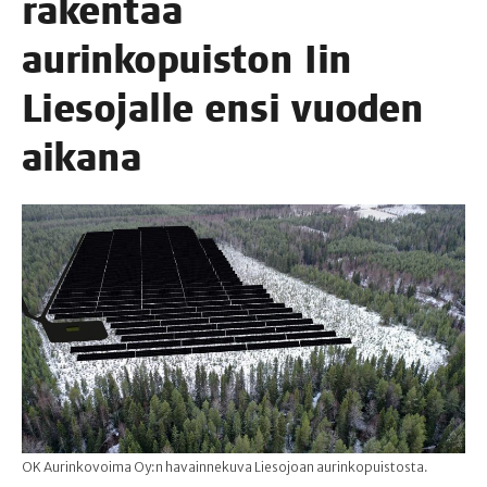
raken­taa
aurin­ko­puis­ton Iin
Lie­so­jal­le ensi vuo­den
aikana
OK Aurinkovoima Oy:n havainnekuva Liesojoan aurinkopuistosta.