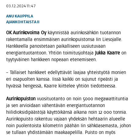
03.12.2024 11:47
ANU KAUPPILA
AJANKOHTAISTA
II
OK Aurin­ko­voi­ma Oy
käyn­nis­tää aurin­ko­säh­kön tuo­tan­non
raken­ta­mal­la ensim­mäi­sen aurin­ko­puis­ton­sa Iin Lie­so­jal­le.
Hank­keel­la panos­te­taan pai­kal­li­seen uusiu­tu­vaan
ener­gian­tuo­tan­toon. Yhtiön toi­mi­tus­joh­ta­ja
Juk­ka Kaar­re
on
tyy­ty­väi­nen hank­keen nope­aan etenemiseen.
– Täl­lai­set hank­keet edel­lyt­tä­vät laa­jaa yhteis­työ­tä monien
eri osa­puol­ten kans­sa. Iis­sä kaik­ki on suju­nut ripeäs­ti ja
hyväs­sä hen­ges­sä, Kaar­re kiit­te­lee yhtiön tiedotteessa.
Aurin­ko­puis­ton
vuo­si­tuo­tan­to on noin 5000 megawat­ti­tun­tia
ja sen arvioi­daan vähen­tä­vän ener­gian­tuo­tan­non
hii­li­diok­si­di­pääs­tö­jä käyt­töi­kän­sä aika­na noin 12 000 ton­nia.
Aurin­ko­puis­to raken­tuu vajaan yhdek­sän heh­taa­rin alu­eel­le
noin puo­len­tois­ta kilo­met­rin pää­hän Iin säh­kö­ase­mas­ta, johon
se tul­laan yhdis­tä­mään maa­kaa­pe­lil­la. Puis­to on myös