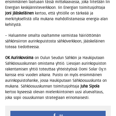
ensim­mäi­nen laa­tu­aan täs­sä mit­ta­kaa­vas­sa, joka lii­te­tään Iin
Ener­gian kes­ki­jän­ni­te­verk­koon. Iin Ener­gian toi­mi­tus­joh­ta­ja
Joni Jääs­ke­läi­nen
ker­too, että yhtiöl­le on tär­ke­ää ja
mer­ki­tyk­sel­lis­tä olla muka­na mah­dol­lis­ta­mas­sa ener­gia-alan
kehitystä.
– Haluam­me omal­ta osal­tam­me var­mis­taa häi­riöt­tö­män
säh­kön­siir­ron aurin­ko­puis­tos­ta säh­kö­verk­koon, Jääs­ke­läi­nen
tote­aa tiedotteessa.
OK Aurin­ko­voi­ma
on Oulun Seu­dun Säh­kön ja Hau­ki­pu­taan
Säh­kö­osuus­kun­nan omis­ta­ma yhtiö. Lie­so­jan aurin­ko­puis­ton
raken­ta­mi­sen yhtiö toteut­taa yhteis­työs­sä Oomi Solar Oy:n
kans­sa ensi vuo­den aika­na. Puis­to on myös ensim­mäi­nen
aurin­ko­puis­to­han­ke, jos­sa Hau­ki­pu­taan Säh­kö­osuus­kun­ta on
muka­na. Säh­kö­osuus­kun­nan toi­mi­tus­joh­ta­ja
Juha Sipo­la
ker­too kysees­sä ole­van mie­len­kiin­toi­nen uusi alue­val­taus,
joka sopii osuus­kun­nan stra­te­gi­aan erinomaisesti.
JAA