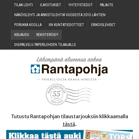
TILAA LEH­TI
ILMOI­TUK­SET
YHTEYS­TIE­DOT
PALAU­TE
NÄKÖIS­LEH­TI JA ARKIS­TO­LEH­TIÄ VUO­DES­TA 2013 LÄHTIEN
PORUK­KA KOOLLA
IIN KUN­TA­TIE­DOT­TEET
ERI­KOIS­LEH­DET
KIR­JAU­DU
REKIS­TE­RÖI­DY
DIGI­PAL­VE­LU PAPE­RI­LEH­DEN TILAAJALLE
Tutustu Rantapohjan tilaustarjouksiin klikkaamalla
tästä
.