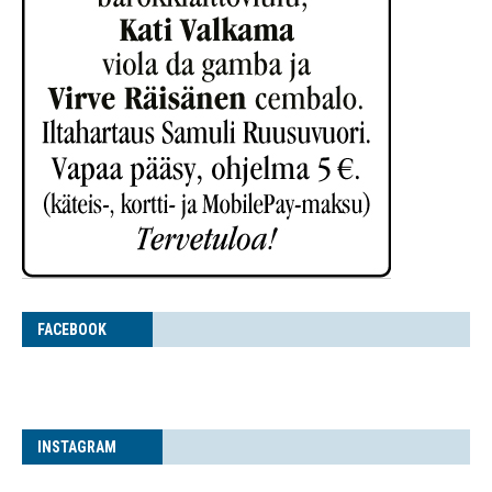
FACE­BOOK
INS­TA­GRAM