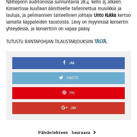
Nät­te­po­rin audi­to­rios­sa sun­nun­tai­na 28.4. kel­lo 15 alkaen.
Kon­ser­tis­sa kuul­laan äänit­teel­le tal­len­net­tua musiik­kia ja
lau­lu­ja, ja peli­man­nien tai­teel­li­nen joh­ta­ja
Unto Kuk­ka
ker­too
samal­la kap­pa­lei­den taus­tois­ta. Levy on myyn­nis­sä kon­ser­tin
yhtey­des­sä, ja kon­sert­tiin on vapaa pääsy.
TUTUSTU RANTAPOHJAN TILAUSTARJOUKSIIN
TÄSTÄ.
JAA
TWIITTI
PIN
JAA
Päivän lehteen
Seuraava