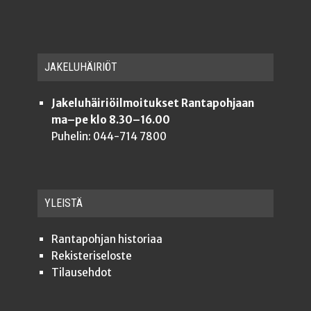
JAKE­LU­HÄI­RIÖT
Jakeluhäiriöilmoitukset Rantapohjaan
ma–pe klo 8.30–16.00
Puhelin: 044-714 7800
YLEISTÄ
Ran­ta­poh­jan historiaa
Rekis­te­ri­se­los­te
Tilauseh­dot