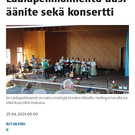
ääni­te sekä konsertti
Iin Laulupelimannit on tuttu esiintyjä etenkin iiläisille. Huilingin lavalla on
ollut kuorokin mukana.
25.04.2024 00:00
RITVA PIRI
II