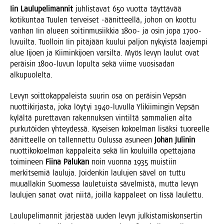
Iin Lau­lu­pe­li­man­nit
juh­lis­ta­vat 650 vuot­ta täyt­tä­vää
koti­kun­taa Tuu­len ter­vei­set ‑äänit­teel­lä, johon on koot­tu
van­han Iin alu­een soi­tin­musiik­kia 1800- ja osin jopa 1700-
luvuil­ta. Tuol­loin Iin pitä­jään kuu­lui pal­jon nykyis­tä laa­jem­pi
alue Iijoen ja Kii­min­ki­joen var­sil­ta. Myös levyn lau­lut ovat
peräi­sin 1800-luvun lopul­ta sekä vii­me vuo­si­sa­dan
alkupuolelta.
Levyn soit­to­kap­pa­leis­ta suu­rin osa on peräi­sin Vep­sän
nuot­ti­kir­jas­ta, joka löy­tyi 1940-luvul­la Yli­kii­min­gin Vep­sän
kyläl­tä puret­ta­van raken­nuk­sen vin­til­tä sam­ma­lien alta
pur­ku­töi­den yhtey­des­sä. Kysei­sen kokoel­man lisäk­si tuo­reel­le
äänit­teel­le on tal­len­net­tu Oulus­sa asu­neen
Johan Juli­nin
nuot­ti­ko­koel­man kap­pa­lei­ta sekä Iin kou­luil­la opet­ta­ja­na
toi­mi­neen
Fii­na Palu­kan
noin vuon­na 1935 muis­tiin
mer­kit­se­miä lau­lu­ja. Joi­den­kin lau­lu­jen sävel on tut­tu
muu­al­la­kin Suo­mes­sa lau­le­tuis­ta sävel­mis­tä, mut­ta levyn
lau­lu­jen sanat ovat nii­tä, joil­la kap­pa­leet on Iis­sä laulettu.
Lau­lu­pe­li­man­nit jär­jes­tää uuden levyn jul­kis­ta­mis­kon­ser­tin