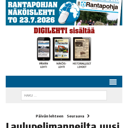
Päivän lehteen
Seuraava
Lau­lu­pe­li­man­neil­ta uusi