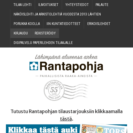
TILAA LEH­TI
ILMOI­TUK­SET
YHTEYS­TIE­DOT
PALAU­TE
NÄKÖIS­LEH­TI JA ARKIS­TO­LEH­TIÄ VUO­DES­TA 2013 LÄHTIEN
PORUK­KA KOOLLA
IIN KUN­TA­TIE­DOT­TEET
ERI­KOIS­LEH­DET
KIR­JAU­DU
REKIS­TE­RÖI­DY
DIGI­PAL­VE­LU PAPE­RI­LEH­DEN TILAAJALLE
Tutustu Rantapohjan tilaustarjouksiin klikkaamalla
tästä
.