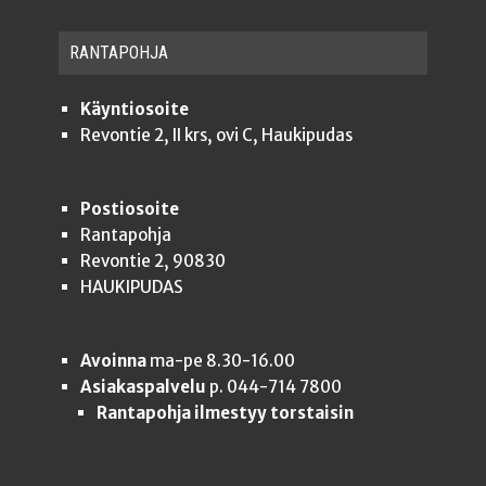
RAN­TA­POH­JA
Käyntiosoite
Revontie 2, II krs, ovi C, Haukipudas
Postiosoite
Rantapohja
Revontie 2, 90830
HAUKIPUDAS
Avoinna
ma-pe 8.30-16.00
Asiakaspalvelu
p. 044-714 7800
Rantapohja ilmestyy torstaisin