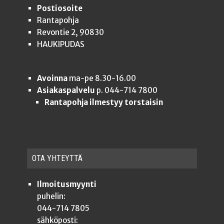
Postiosoite
Rantapohja
Revontie 2, 90830
HAUKIPUDAS
Avoinna
ma-pe 8.30-16.00
Asiakaspalvelu
p. 044-714 7800
Rantapohja ilmestyy torstaisin
OTA YHTEYT­TÄ
Ilmoitusmyynti
puhelin:
044-714 7805
sähköposti: