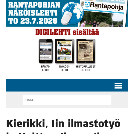
Kie­rik­ki, Iin ilmas­to­työ