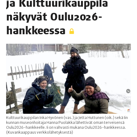
ja Kult­tuu­ri­kaup­pi­la
näky­vät Oulu2026-
hankkeessa
Kulttuurikauppilan Inka Hyvönen (vas.) ja Jetta Huttunen (oik.) sekä Iin
kunnan museonhoitaja Hanna Puolakka lähettivät oman terveisensä
Oulu2026-hankkeelle. Ii on vahvasti mukana Oulu2026-hankkeessa.
(Kuvankaappaus verkkolähetyksestä)