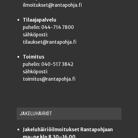
ilmoitukset@rantapohja.fi
Tilaajapalvelu
puhelin: 044-714 7800
sähköposti:
tilaukset@rantapohja.fi
Toimitus
puhelin: 040-517 3842
sähköposti:
toimitus@rantapohja.fi
JAKE­LU­HÄI­RIÖT
Jakeluhäiriöilmoitukset Rantapohjaan
ma–pe klo 8.30–16.00