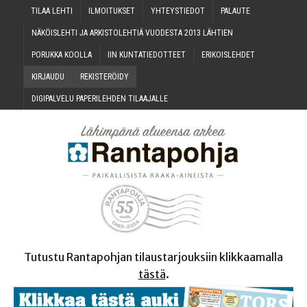
TILAA LEH­TI
ILMOI­TUK­SET
YHTEYS­TIE­DOT
PALAU­TE
NÄKÖIS­LEH­TI JA ARKIS­TO­LEH­TIÄ VUO­DES­TA 2013 LÄHTIEN
PORUK­KA KOOLLA
IIN KUN­TA­TIE­DOT­TEET
ERI­KOIS­LEH­DET
KIR­JAU­DU
REKIS­TE­RÖI­DY
DIGI­PAL­VE­LU PAPE­RI­LEH­DEN TILAAJALLE
Tutustu Rantapohjan tilaustarjouksiin klikkaamalla
tästä
.