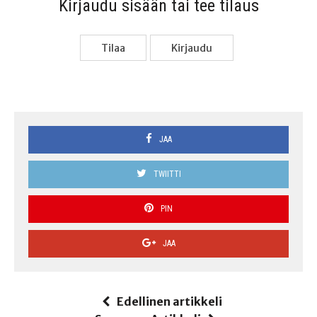
Kir­jau­du sisään tai tee tilaus
Tilaa
Kir­jau­du
JAA
TWIITTI
PIN
JAA
Edellinen artikkeli