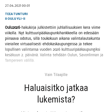
27.04.2021 00:01
TEEA TUNTURI
II
OULU
YLI-II
Oulu2026
-haku­kir­ja jul­kis­tet­tiin juh­lal­li­suuk­sien kera vii­me
vii­kol­la. Nyt kult­tuu­ri­pää­kau­pun­ki­hank­keel­la on edes­sään
pii­naa­va odo­tus, sil­lä tou­ko­kuun aika­na valin­ta­lau­ta­kun­ta
vie­rai­lee vir­tu­aa­li­ses­ti ehdo­kas­kau­pun­geis­sa ja tekee
lopul­li­sen valin­tan­sa vuo­den 2026 kult­tuu­ri­pää­kau­pun­gik­si
kesä­kuun 2. päi­vä­nä. Valin­ta teh­dään Oulun, Savon­lin­nan ja
Tam­pe­reen välillä.
Vain Tilaa­jil­le
Haluai­sit­ko jat­kaa
lukemista?