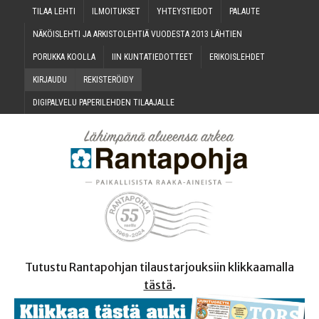
TILAA LEH­TI
ILMOI­TUK­SET
YHTEYS­TIE­DOT
PALAU­TE
NÄKÖIS­LEH­TI JA ARKIS­TO­LEH­TIÄ VUO­DES­TA 2013 LÄHTIEN
PORUK­KA KOOLLA
IIN KUN­TA­TIE­DOT­TEET
ERI­KOIS­LEH­DET
KIR­JAU­DU
REKIS­TE­RÖI­DY
DIGI­PAL­VE­LU PAPE­RI­LEH­DEN TILAAJALLE
Tutustu Rantapohjan tilaustarjouksiin klikkaamalla
tästä
.