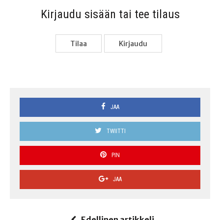
Kir­jau­du sisään tai tee tilaus
Tilaa
Kir­jau­du
JAA
TWIITTI
PIN
JAA
Edellinen artikkeli