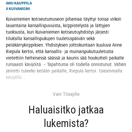
ANU KAUPPILA
II
KUIVANIEMI
Kui­va­nie­men koti­seu­tu­museon piha­maa täyt­tyi tois­sa vii­kon
lau­an­tai­na kan­sal­lis­pu­vuis­ta, kirp­pis­te­lys­tä ja lät­ty­jen
tuok­sus­ta, kun Kui­va­nie­men koti­seu­tu­yh­dis­tys jär­jes­ti
tiluk­sil­la kan­sal­lis­pu­ku­jen tuu­le­tus­päi­vän sekä
perä­kär­ry­kirp­pik­sen. Yhdis­tyk­sen joh­to­kun­taan kuu­lu­va Anne
Rie­pu­la ker­toi, että kan­sal­lis- ja mui­nais­pu­ku­tuu­le­tus­ta
vie­tet­tiin hel­tei­ses­sä sääs­sä ja kau­nis sää hou­kut­te­li pai­kal­le
run­saas­ti kävi­jöi­tä. – Tapah­tu­ma oli todel­la onnis­tu­nut. Vähän
jän­nit­ti tulee­ko ketään pai­kal­le, Rie­pu­la ker­toi. Useam­mal­la
kävijällä…
Vain Tilaa­jil­le
Haluai­sit­ko jat­kaa
lukemista?