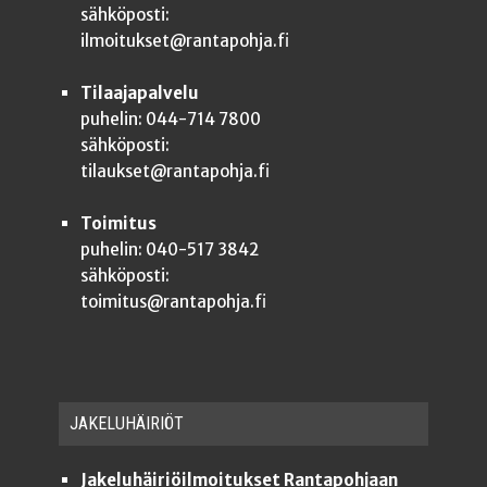
sähköposti:
ilmoitukset@rantapohja.fi
Tilaajapalvelu
puhelin: 044-714 7800
sähköposti:
tilaukset@rantapohja.fi
Toimitus
puhelin: 040-517 3842
sähköposti:
toimitus@rantapohja.fi
JAKE­LU­HÄI­RIÖT
Jakeluhäiriöilmoitukset Rantapohjaan