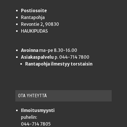
Postiosoite
Rantapohja
Revontie 2, 90830
HAUKIPUDAS
Avoinna
ma-pe 8.30-16.00
Asiakaspalvelu
p. 044-714 7800
Rantapohja ilmestyy torstaisin
OTA YHTEYT­TÄ
Ilmoitusmyynti
puhelin:
044-714 7805