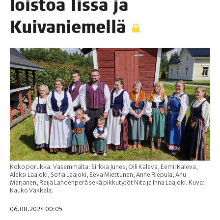
lois­toa Iis­sä ja
Kuivaniemellä
Koko porukka. Vasemmalta: Sirkka Junes, Oili Kaleva, Eemil Kaleva,
Aleksi Laajoki, Sofia Laajoki, Eeva Miettunen, Anne Riepula, Anu
Marjanen, Raija Lahdenperä sekä pikkutytöt Nita ja Inna Laajoki. Kuva:
Kauko Vakkala.
06.08.2024 00:05