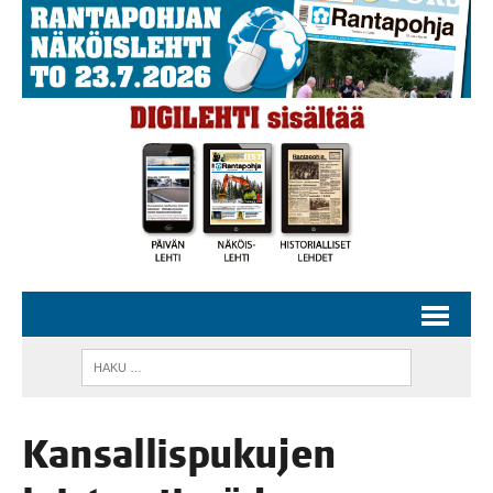
Kan­sal­lis­pu­ku­jen