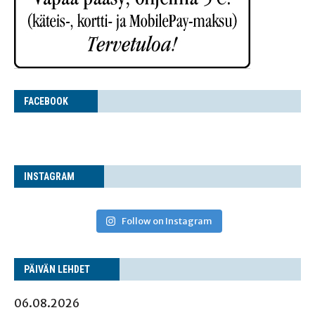
FACE­BOOK
INS­TA­GRAM
Follow on Instagram
PÄI­VÄN LEHDET
06.08.2026