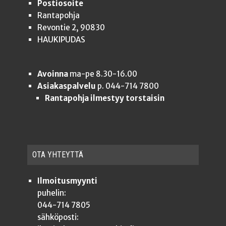
Postiosoite
Rantapohja
Revontie 2, 90830
HAUKIPUDAS
Avoinna
ma-pe 8.30-16.00
Asiakaspalvelu
p. 044-714 7800
Rantapohja ilmestyy torstaisin
OTA YHTEYT­TÄ
Ilmoitusmyynti
puhelin:
044-714 7805
sähköposti: