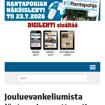
Jou­lue­van­ke­liu­mis­ta