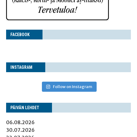
FACE­BOOK
INS­TA­GRAM
Follow on Instagram
PÄI­VÄN LEHDET
06.08.2026
30.07.2026