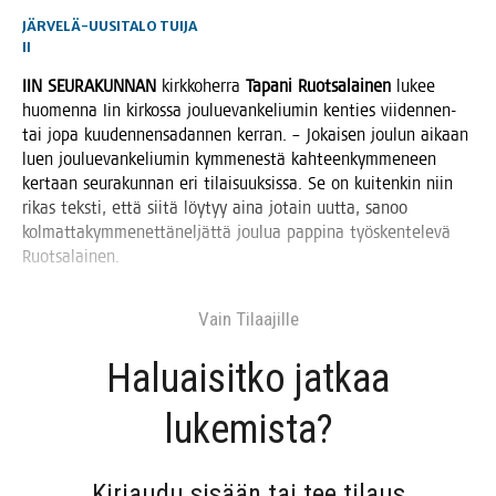
JÄRVELÄ-UUSITALO TUIJA
II
IIN SEU­RA­KUN­NAN
kirk­ko­her­ra
Tapa­ni Ruot­sa­lai­nen
lukee
huo­men­na Iin kir­kos­sa jou­lue­van­ke­liu­min ken­ties vii­den­nen-
tai jopa kuu­den­nen­sa­dan­nen ker­ran. – Jokai­sen jou­lun aikaan
luen jou­lue­van­ke­liu­min kym­me­nes­tä kah­teen­kym­me­neen
ker­taan seu­ra­kun­nan eri tilai­suuk­sis­sa. Se on kui­ten­kin niin
rikas teks­ti, että sii­tä löy­tyy aina jotain uut­ta, sanoo
kol­mat­ta­kym­me­net­tä­nel­jät­tä jou­lua pap­pi­na työs­ken­te­le­vä
Ruotsalainen.
Vain Tilaa­jil­le
Haluai­sit­ko jat­kaa
lukemista?
Kir­jau­du sisään tai tee tilaus