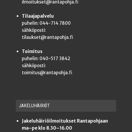
ilmoitukset@rantapohja.fi
Tilaajapalvelu
puhelin: 044-714 7800
sähköposti:
tilaukset@rantapohja.fi
Toimitus
puhelin: 040-517 3842
sähköposti:
toimitus@rantapohja.fi
JAKE­LU­HÄI­RIÖT
Jakeluhäiriöilmoitukset Rantapohjaan
ma–pe klo 8.30–16.00