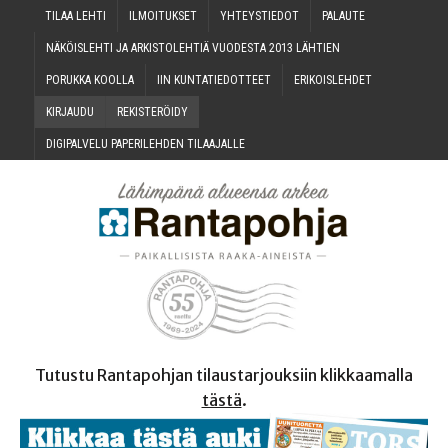
TILAA LEH­TI
ILMOI­TUK­SET
YHTEYS­TIE­DOT
PALAU­TE
NÄKÖIS­LEH­TI JA ARKIS­TO­LEH­TIÄ VUO­DES­TA 2013 LÄHTIEN
PORUK­KA KOOLLA
IIN KUN­TA­TIE­DOT­TEET
ERI­KOIS­LEH­DET
KIR­JAU­DU
REKIS­TE­RÖI­DY
DIGI­PAL­VE­LU PAPE­RI­LEH­DEN TILAAJALLE
Tutustu Rantapohjan tilaustarjouksiin klikkaamalla
tästä
.