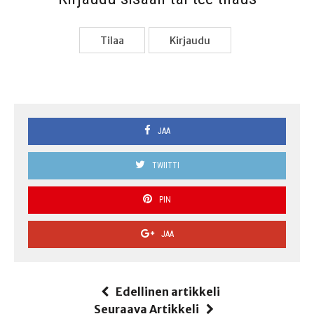
Tilaa
Kir­jau­du
JAA
TWIITTI
PIN
JAA
Edellinen artikkeli
Seuraava Artikkeli