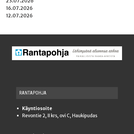
23.07.2026
16.07.2026
12.07.2026
RAN­TA­POH­JA
Käyntiosoite
Revontie 2, II krs, ovi C, Haukipudas