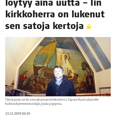
löy­tyy aina uut­ta – Iin
kirk­ko­her­ra on luke­nut
sen sato­ja kertoja
Tämä joulu on Iin seurakunnan kirkkoherra Tapani Ruotsalaiselle
kolmaskymmenesneljäs joulu pappina.
23.12.2019 00:01