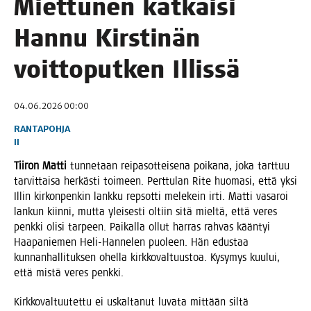
Miet­tu­nen kat­kai­si
Han­nu Kirs­ti­nän
voit­to­put­ken Illissä
04.06.2026 00:00
RANTAPOHJA
II
Tii­ron Mat­ti
tun­ne­taan rei­pa­sot­tei­se­na poi­ka­na, joka tart­tuu
tar­vit­tai­sa her­käs­ti toi­meen. Pert­tu­lan Rite huo­ma­si, että yksi
Illin kir­kon­pen­kin lank­ku rep­sot­ti mele­kein irti. Mat­ti vasa­roi
lan­kun kiin­ni, mut­ta ylei­ses­ti oltiin sitä miel­tä, että veres
penk­ki oli­si tar­peen. Pai­kal­la ollut har­ras rah­vas kään­tyi
Haa­pa­nie­men Heli-Han­ne­len puo­leen. Hän edus­taa
kun­nan­hal­li­tuk­sen ohel­la kirk­ko­val­tuus­toa. Kysy­mys kuu­lui,
että mis­tä veres penkki.
Kirk­ko­val­tuu­tet­tu ei uskal­ta­nut luva­ta mit­tään sil­tä