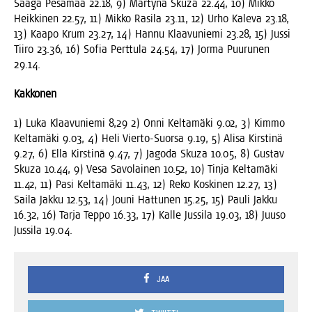
Saa­ga Pesä­maa 22.18, 9) Mar­ty­na Skuza 22.44, 10) Mik­ko
Heik­ki­nen 22.57, 11) Mik­ko Rasi­la 23.11, 12) Urho Kale­va 23.18,
13) Kaa­po Krum 23.27, 14) Han­nu Klaa­vu­nie­mi 23.28, 15) Jus­si
Tii­ro 23.36, 16) Sofia Pert­tu­la 24.54, 17) Jor­ma Puu­ru­nen
29.14.
Kak­ko­nen
1) Luka Klaa­vu­nie­mi 8,29 2) Onni Kel­ta­mä­ki 9.02, 3) Kim­mo
Kel­ta­mä­ki 9.03, 4) Heli Vier­to-Suor­sa 9.19, 5) Ali­sa Kirs­ti­nä
9.27, 6) Ella Kirs­ti­nä 9.47, 7) Jago­da Skuza 10.05, 8) Gus­tav
Skuza 10.44, 9) Vesa Savo­lai­nen 10.52, 10) Tin­ja Kel­ta­mä­ki
11.42, 11) Pasi Kel­ta­mä­ki 11.43, 12) Reko Kos­ki­nen 12.27, 13)
Sai­la Jak­ku 12.53, 14) Jou­ni Hat­tu­nen 15.25, 15) Pau­li Jak­ku
16.32, 16) Tar­ja Tep­po 16.33, 17) Kal­le Jus­si­la 19.03, 18) Juuso
Jus­si­la 19.04.
JAA