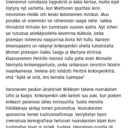
tree­nan­nut voi­to­kas­ta lop­pu­ki­riä jo kak­si ker­taa, mut­ta eipä
löy­ty­ny nyt vai­het­ta, kun Miet­tu­nen spurt­ta­si kirin.
Hevos­mies-Heik­ki otti kesän kolo­man­nen mits­kun. Muu
poruk­ka oli enem­män tai vähem­män saa­pa nähä ‑sak­kia.
Illi­ni­sän­tä Hil­tu­lan kiri tun­ne­taan vuo­sien ajal­ta. Nyt sii­hen
sai tutus­tua sele­kä­puo­lel­ta kave­rin­sa Kuk­ku­la, jon­ka
pis­te­si­jan notee­ra­si naa­pu­rin­sa Ani­ta XVI hul­lu. Nais­ten
eman­si­paa­tio on näky­nyt kir­kon­pen­kin ohel­la tulos­lis­tal­la:
Min­nan pis­te­si­jan lisäk­si Saa­ga ja Mar­ty­na elii­tis­sä.
Klaa­vu­nie­men Pen­til­le mei­na­si tul­la paha mie­li Min­nal­le
hävi­tys­tä kiri­kamp­pai­lus­ta, jon­ka rat­kai­suun tar­vit­tiin Nöö­tin
maa­li­ka­me­raa. Hele­na-äiti loh­dut­ti Pent­tiä kir­kon­pen­kil­tä,
että “kyl­lä se sii­tä, ens ker­ral­la lujempaa”.
Var­si­nai­sen pau­kun jär­jes­ti­vät Mik­ko­jen taka­na nuo­ru­kai­set
Urho ja Kaa­po. Kir­kon­pen­kin väki kat­te­li suu auki, kun poi­kien
enk­ka­rit para­ni­vat lähes min­nuu­til­la. Tuol­la menol­la
hölök­kä­ra­ja sär­kyy ennen potu­not­tua. Nuo­ru­kais­ten
spon­so­ri­na lie­nee tuu­li­voi­ma­fir­mo­ja. Ver­ryt­te­lyn hyvin
tree­na­tusa koreo­gra­fia­sa hei­lui­vat nuo­ru­kais­ten käjet kuin
tuu­li­myl­lyn lavat 15 m/sek. tuu­le­sa. Hevos­mies-Jus­sil­la oli