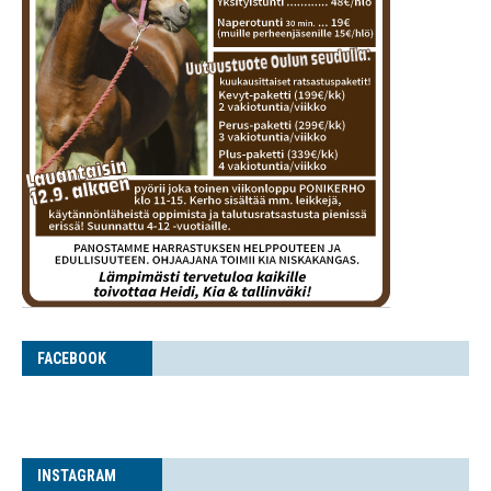
FACE­BOOK
INS­TA­GRAM