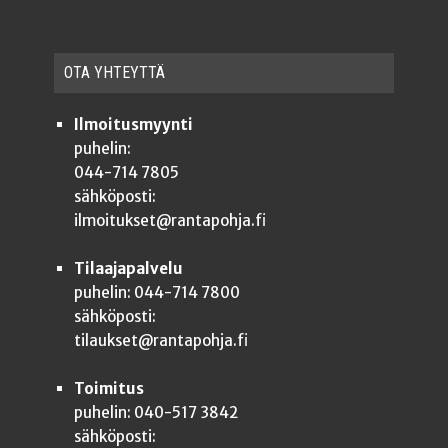
OTA YHTEYT­TÄ
Ilmoitusmyynti
puhelin:
044-714 7805
sähköposti:
ilmoitukset@rantapohja.fi
Tilaajapalvelu
puhelin: 044-714 7800
sähköposti:
tilaukset@rantapohja.fi
Toimitus
puhelin: 040-517 3842
sähköposti: