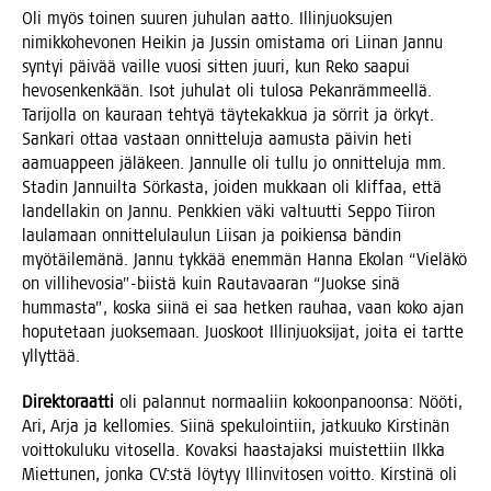
Oli myös toi­nen suu­ren juhu­lan aat­to. Illin­juok­su­jen
nimik­ko­he­vo­nen Hei­kin ja Jus­sin omis­ta­ma ori Lii­nan Jan­nu
syn­tyi päi­vää vail­le vuo­si sit­ten juu­ri, kun Reko saa­pui
hevo­sen­ken­kään. Isot juhu­lat oli tulosa Pekan­räm­meel­lä.
Tari­jol­la on kau­raan teh­tyä täy­te­kak­kua ja sör­rit ja örkyt.
San­ka­ri ottaa vas­taan onnit­te­lu­ja aamus­ta päi­vin heti
aamuap­peen jälä­keen. Jan­nul­le oli tul­lu jo onnit­te­lu­ja mm.
Sta­din Jan­nuil­ta Sör­kas­ta, joi­den muk­kaan oli klif­faa, että
lan­del­la­kin on Jan­nu. Penk­kien väki val­tuut­ti Sep­po Tii­ron
lau­la­maan onnit­te­lu­lau­lun Lii­san ja poi­kien­sa bän­din
myö­täi­le­mä­nä. Jan­nu tyk­kää enem­män Han­na Eko­lan “Vie­lä­kö
on villihevosia”-biistä kuin Rau­ta­vaa­ran “Juok­se sinä
hum­mas­ta”, kos­ka sii­nä ei saa het­ken rau­haa, vaan koko ajan
hopu­te­taan juok­se­maan. Juos­koot Illin­juok­si­jat, joi­ta ei tart­te
yllyttää.
Direk­to­raat­ti
oli palan­nut nor­maa­liin kokoon­pa­noon­sa: Nöö­ti,
Ari, Arja ja kel­lo­mies. Sii­nä spe­ku­loin­tiin, jat­kuu­ko Kirs­ti­nän
voit­to­ku­lu­ku vito­sel­la. Kovak­si haas­ta­jak­si muis­tet­tiin Ilk­ka
Miet­tu­nen, jon­ka CV:stä löy­tyy Illin­vi­to­sen voit­to. Kirs­ti­nä oli