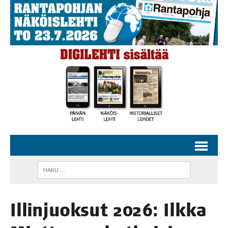
Illin­juok­sut 2026: Ilk­ka