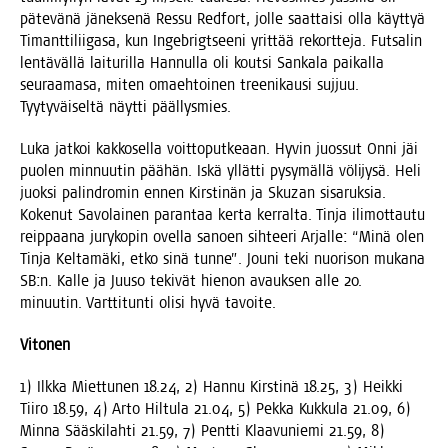
päte­vä­nä jänek­se­nä Res­su Red­fort, jol­le saat­tai­si olla käyt­tyä
Timant­ti­lii­ga­sa, kun Inge­brigt­see­ni yrit­tää rekort­te­ja. Fut­sa­lin
len­tä­väl­lä lai­tu­ril­la Han­nul­la oli kout­si San­ka­la pai­kal­la
seu­raa­ma­sa, miten omaeh­toi­nen tree­ni­kausi suj­juu.
Tyy­ty­väi­sel­tä näyt­ti päällysmies.
Luka jat­koi kak­ko­sel­la voit­to­put­ke­aan. Hyvin juos­sut Onni jäi
puo­len min­nuu­tin pää­hän. Iskä yllät­ti pysy­mäl­lä völi­jy­sä. Heli
juok­si palindro­min ennen Kirs­ti­nän ja Skuzan sisa­ruk­sia.
Koke­nut Savo­lai­nen paran­taa ker­ta ker­ral­ta. Tin­ja ili­mot­tau­tu
reip­paa­na jury­ko­pin ovel­la sanoen sih­tee­ri Arjal­le: “Minä olen
Tin­ja Kel­ta­mä­ki, etko sinä tun­ne”. Jou­ni teki nuo­ri­son muka­na
SB:n. Kal­le ja Juuso teki­vät hie­non avauk­sen alle 20.
minuu­tin. Vart­ti­tun­ti oli­si hyvä tavoite.
Vito­nen
1) Ilk­ka Miet­tu­nen 18.24, 2) Han­nu Kirs­ti­nä 18.25, 3) Heik­ki
Tii­ro 18.59, 4) Arto Hil­tu­la 21.04, 5) Pek­ka Kuk­ku­la 21.09, 6)
Min­na Sääs­ki­lah­ti 21.59, 7) Pent­ti Klaa­vu­nie­mi 21.59, 8)