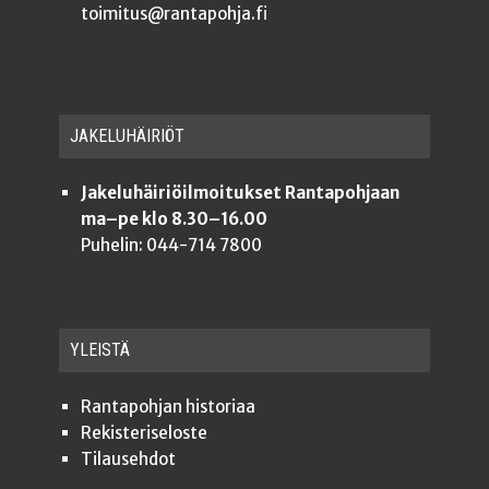
toimitus@rantapohja.fi
JAKE­LU­HÄI­RIÖT
Jakeluhäiriöilmoitukset Rantapohjaan
ma–pe klo 8.30–16.00
Puhelin: 044-714 7800
YLEISTÄ
Ran­ta­poh­jan historiaa
Rekis­te­ri­se­los­te
Tilauseh­dot