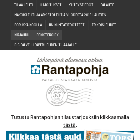
TILAA LEH­TI
ILMOI­TUK­SET
YHTEYS­TIE­DOT
PALAU­TE
NÄKÖIS­LEH­TI JA ARKIS­TO­LEH­TIÄ VUO­DES­TA 2013 LÄHTIEN
PORUK­KA KOOLLA
IIN KUN­TA­TIE­DOT­TEET
ERI­KOIS­LEH­DET
KIR­JAU­DU
REKIS­TE­RÖI­DY
DIGI­PAL­VE­LU PAPE­RI­LEH­DEN TILAAJALLE
Tutustu Rantapohjan tilaustarjouksiin klikkaamalla
tästä
.