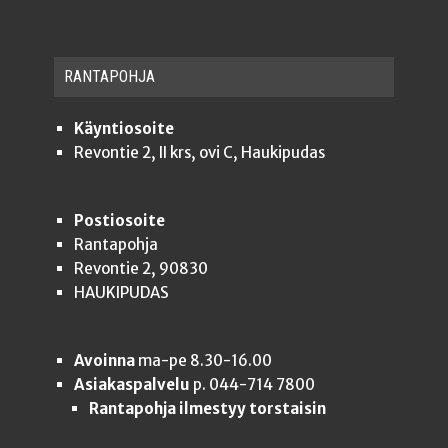
RAN­TA­POH­JA
Käyntiosoite
Revontie 2, II krs, ovi C, Haukipudas
Postiosoite
Rantapohja
Revontie 2, 90830
HAUKIPUDAS
Avoinna
ma-pe 8.30-16.00
Asiakaspalvelu
p. 044-714 7800
Rantapohja ilmestyy torstaisin