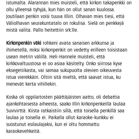
istu­mal­ta. Ala­ran­nan mies muis­te­li, että kir­kon taka­penk­ki on
ollu ylleen­sä tyhy­jä, kun hän on ollut sanan kuu­los­sa.
Jou­ti­laan pen­kin voi­si tuu­va Illiin. Olha­van mies tie­si, että
Väliol­ha­van seu­ra­kun­ta­ta­lo on roku­li­sa. Sie­lä on penk­ke­jä
mis­tä vali­ta. Pal­lo hei­tet­tiin srk:lle.
Kir­kon­pen­kin väki
roh­ke­ni ava­ta sanai­sen ark­kun­sa ja
ihi­me­tel­lä, mik­si kir­kon­pen­kit on vedet­ty eril­leen toi­sis­taan
usean met­rin välil­lä. Heli-Han­ne­le muis­te­li, että
kirk­ko­val­tuus­to­sa ei oo asi­aa käsi­tel­ty. Onko siir­ro­sa kyse
ekse­ge­tii­kas­ta, vai samaa suku­puol­ta ole­vien oikeu­ves­ta
istua vie­rek­käin. Oltiin sitä miel­tä, että saa­vat istua, ku
mene­vät ker­ta vihillekin.
Kos­ka oli oppi­lai­tos­ten päät­tä­jäis­ten aat­to, oli debat­tia
ajan­koh­tai­ses­ta aihees­ta, saa­ko Illin kir­kon­pen­keil­lä lau­laa
Suvi­virt­tä. Kiis­ta rat­kais­tiin sil­lä, että toi­sel­la pen­kil­lä saa
lau­laa ja toi­sel­la ei. Pai­kal­la ollut karao­ke-kunk­ku ei
suos­tu­nut esi­lau­la­jak­si, kun ei oltu hom­mat­tu
karaokevehkeitä.