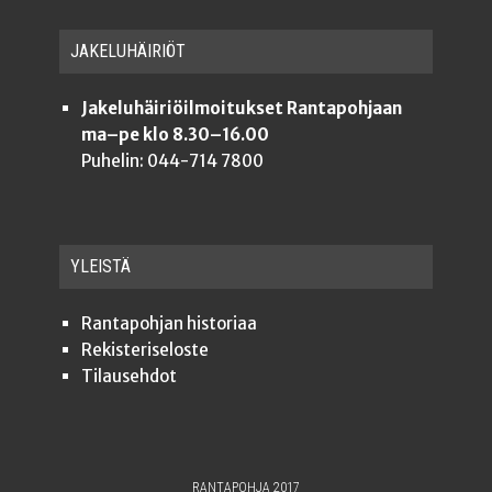
JAKE­LU­HÄI­RIÖT
Jakeluhäiriöilmoitukset Rantapohjaan
ma–pe klo 8.30–16.00
Puhelin: 044-714 7800
YLEISTÄ
Ran­ta­poh­jan historiaa
Rekis­te­ri­se­los­te
Tilauseh­dot
RANTAPOHJA 2017