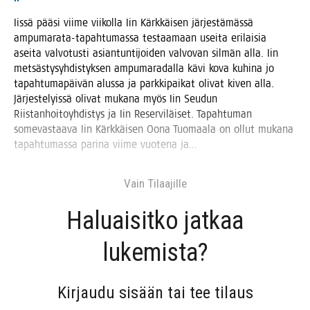
Iis­sä pää­si vii­me vii­kol­la Iin Kärk­käi­sen jär­jes­tä­mäs­sä
ampu­ma­ra­ta-tapah­tu­mas­sa tes­taa­maan usei­ta eri­lai­sia
asei­ta val­vo­tus­ti asian­tun­ti­joi­den val­vo­van sil­män alla. Iin
met­säs­ty­syh­dis­tyk­sen ampu­ma­ra­dal­la kävi kova kuhi­na jo
tapah­tu­ma­päi­vän alus­sa ja park­ki­pai­kat oli­vat kiven alla.
Jär­jes­te­lyis­sä oli­vat muka­na myös Iin Seu­dun
Riis­tan­hoi­to­yh­dis­tys ja Iin Reser­vi­läi­set. Tapah­tu­man
some­vas­taa­va Iin Kärk­käi­sen Oona Tuo­maa­la on ollut muka­na
tapah­tu­mas­sa pari­na vii­me vuo­te­na ja…
Vain Tilaa­jil­le
Haluai­sit­ko jat­kaa
lukemista?
Kir­jau­du sisään tai tee tilaus