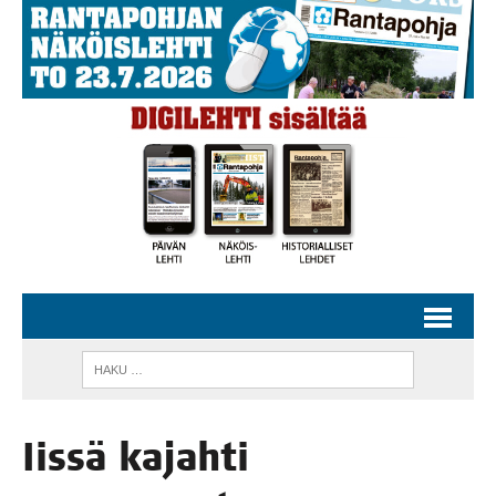
Iis­sä kajah­ti