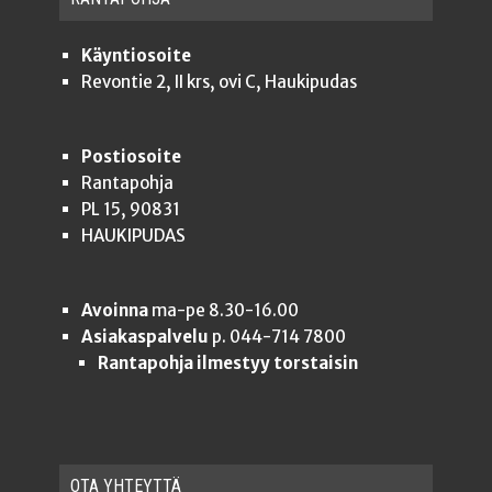
Käyntiosoite
Revontie 2, II krs, ovi C, Haukipudas
Postiosoite
Rantapohja
PL 15, 90831
HAUKIPUDAS
Avoinna
ma-pe 8.30-16.00
Asiakaspalvelu
p. 044-714 7800
Rantapohja ilmestyy torstaisin
OTA YHTEYT­TÄ