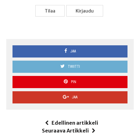
Tilaa
Kir­jau­du
JAA
TWIITTI
PIN
JAA
Edellinen artikkeli
Seuraava Artikkeli