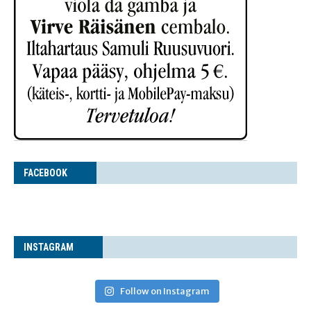
FACE­BOOK
INS­TA­GRAM
Follow on Instagram