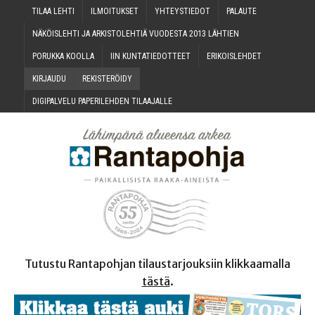
TILAA LEH­TI
ILMOI­TUK­SET
YHTEYS­TIE­DOT
PALAU­TE
NÄKÖIS­LEH­TI JA ARKIS­TO­LEH­TIÄ VUO­DES­TA 2013 LÄHTIEN
PORUK­KA KOOLLA
IIN KUN­TA­TIE­DOT­TEET
ERI­KOIS­LEH­DET
KIR­JAU­DU
REKIS­TE­RÖI­DY
DIGI­PAL­VE­LU PAPE­RI­LEH­DEN TILAAJALLE
Tutustu Rantapohjan tilaustarjouksiin klikkaamalla
tästä
.