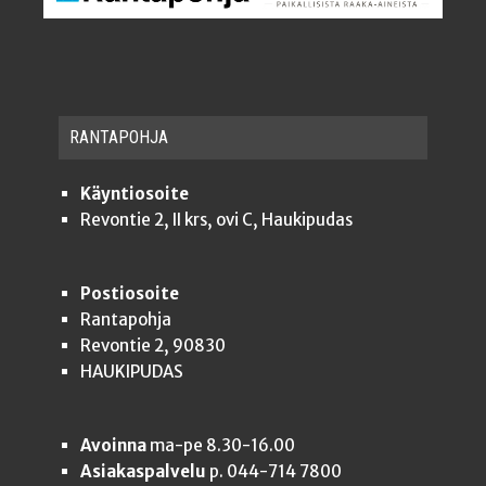
RAN­TA­POH­JA
Käyntiosoite
Revontie 2, II krs, ovi C, Haukipudas
Postiosoite
Rantapohja
Revontie 2, 90830
HAUKIPUDAS
Avoinna
ma-pe 8.30-16.00
Asiakaspalvelu
p. 044-714 7800