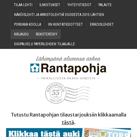
TILAA LEH­TI
ILMOI­TUK­SET
YHTEYS­TIE­DOT
PALAU­TE
NÄKÖIS­LEH­TI JA ARKIS­TO­LEH­TIÄ VUO­DES­TA 2013 LÄHTIEN
PORUK­KA KOOLLA
IIN KUN­TA­TIE­DOT­TEET
ERI­KOIS­LEH­DET
KIR­JAU­DU
REKIS­TE­RÖI­DY
DIGI­PAL­VE­LU PAPE­RI­LEH­DEN TILAAJALLE
Tutustu Rantapohjan tilaustarjouksiin klikkaamalla
tästä
.