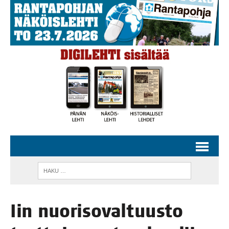
Iin nuo­ri­so­val­tuus­to