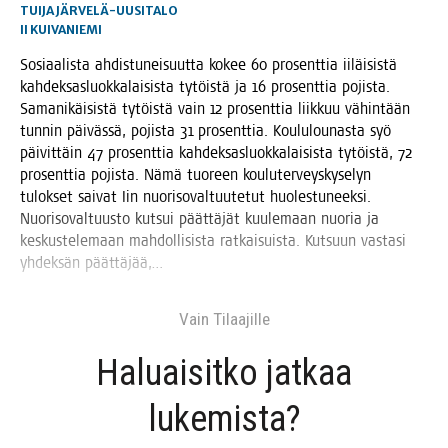
TUIJA JÄRVELÄ-UUSITALO
II
KUIVANIEMI
Sosi­aa­lis­ta ahdis­tu­nei­suut­ta kokee 60 pro­sent­tia iiläi­sis­tä
kah­dek­sas­luok­ka­lai­sis­ta tytöis­tä ja 16 pro­sent­tia pojis­ta.
Sama­ni­käi­sis­tä tytöis­tä vain 12 pro­sent­tia liik­kuu vähin­tään
tun­nin päi­väs­sä, pojis­ta 31 pro­sent­tia. Kou­lu­lou­nas­ta syö
päi­vit­täin 47 pro­sent­tia kah­dek­sas­luok­ka­lai­sis­ta tytöis­tä, 72
pro­sent­tia pojis­ta. Nämä tuo­reen kou­lu­ter­veys­ky­se­lyn
tulok­set sai­vat Iin nuo­ri­so­val­tuu­te­tut huo­les­tu­neek­si.
Nuo­ri­so­val­tuus­to kut­sui päät­tä­jät kuu­le­maan nuo­ria ja
kes­kus­te­le­maan mah­dol­li­sis­ta rat­kai­suis­ta. Kut­suun vas­ta­si
yhdek­sän päättäjää,…
Vain Tilaa­jil­le
Haluai­sit­ko jat­kaa
lukemista?