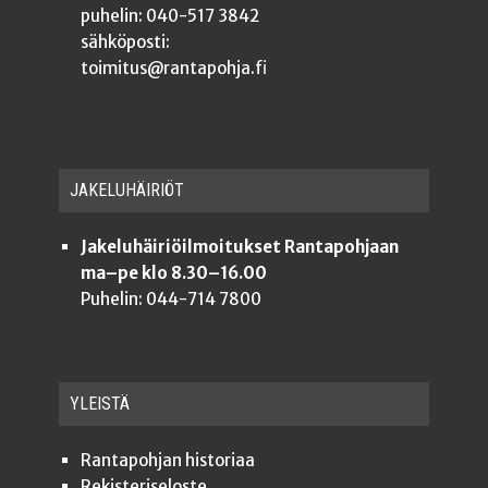
puhelin: 040-517 3842
sähköposti:
toimitus@rantapohja.fi
JAKE­LU­HÄI­RIÖT
Jakeluhäiriöilmoitukset Rantapohjaan
ma–pe klo 8.30–16.00
Puhelin: 044-714 7800
YLEISTÄ
Ran­ta­poh­jan historiaa
Rekis­te­ri­se­los­te