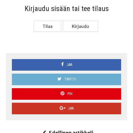
Kir­jau­du sisään tai tee tilaus
Tilaa
Kir­jau­du
JAA
TWIITTI
PIN
JAA
Edellinen artikkeli