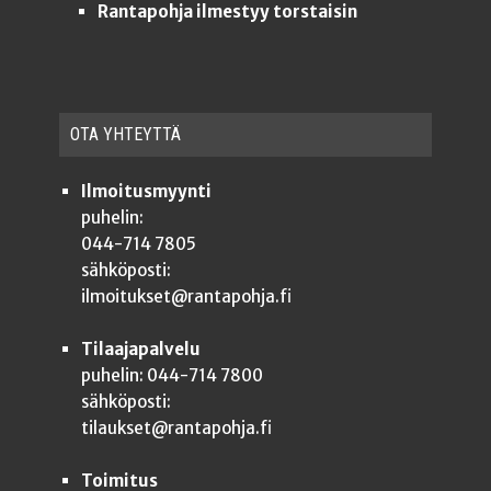
Rantapohja ilmestyy torstaisin
OTA YHTEYT­TÄ
Ilmoitusmyynti
puhelin:
044-714 7805
sähköposti:
ilmoitukset@rantapohja.fi
Tilaajapalvelu
puhelin: 044-714 7800
sähköposti:
tilaukset@rantapohja.fi
Toimitus