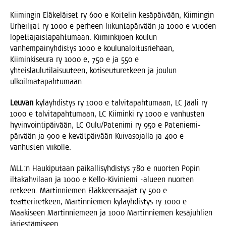
Kii­min­gin Elä­ke­läi­set ry 600 e Koi­te­lin kesä­päi­vään, Kii­min­gin
Urhei­li­jat ry 1000 e per­heen lii­kun­ta­päi­vään ja 1000 e vuo­den
lopet­ta­jais­ta­pah­tu­maan. Kii­min­ki­joen kou­lun
van­hem­pai­nyh­dis­tys 1000 e kou­lu­na­loi­tus­rie­haan,
Kii­min­ki­seu­ra ry 1000 e, 750 e ja 550 e
yhteis­lau­lu­ti­lai­suu­teen, koti­seu­tu­ret­keen ja jou­lun
ulkoilmatapahtumaan.
Leu­van
kyläyh­dis­tys ry 1000 e tal­vi­ta­pah­tu­maan, LC Jää­li ry
1000 e tal­vi­ta­pah­tu­maan, LC Kii­min­ki ry 1000 e van­hus­ten
hyvin­voin­ti­päi­vään, LC Oulu/Patenimi ry 950 e Pate­nie­mi-
päi­vään ja 900 e kevät­päi­vään Kui­va­so­jal­la ja 400 e
van­hus­ten viikolle.
MLL:n Hau­ki­pu­taan pai­kal­li­syh­dis­tys 780 e nuor­ten Popin
ilta­kah­vi­laan ja 1000 e Kel­lo-Kivi­nie­mi ‑alu­een nuor­ten
ret­keen. Mar­tin­nie­men Eläk­keen­saa­jat ry 500 e
teat­te­ri­ret­keen, Mar­tin­nie­men kyläyh­dis­tys ry 1000 e
Maa­ki­seen Mar­tin­nie­meen ja 1000 Mar­tin­nie­men kesä­juh­lien
järjestämiseen.