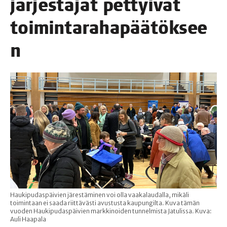
jär­jes­tä­jät pet­tyi­vät
toimintarahapäätöksee
n
Haukipudaspäivien järestäminen voi olla vaakalaudalla, mikäli
toimintaan ei saada riittävästi avustusta kaupungilta. Kuva tämän
vuoden Haukipudaspäivien markkinoiden tunnelmista Jatulissa. Kuva:
Auli Haapala