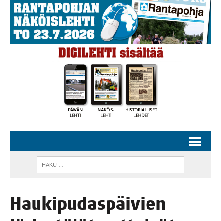
Hau­ki­pu­das­päi­vien