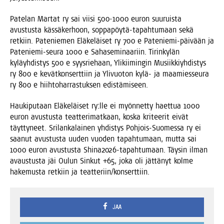
Pate­lan Mar­tat ry sai vii­si 500‑1000 euron suu­ruis­ta
avus­tus­ta käs­sä­ker­hoon, sop­pa­pöy­tä-tapah­tu­maan sekä
ret­kiin. Pate­nie­men Elä­ke­läi­set ry 700 e Pate­nie­mi-päi­vään ja
Pate­nie­mi-seu­ra 1000 e Saha­se­mi­naa­riin. Tirin­ky­län
kyläyh­dis­tys 500 e syys­rie­haan, Yli­kii­min­gin Musiik­kiyh­dis­tys
ry 800 e kevät­kon­sert­tiin ja Yli­vuo­ton kylä- ja maa­mies­seu­ra
ry 800 e hiih­to­har­ras­tuk­sen edistämiseen.
Hau­ki­pu­taan Elä­ke­läi­set ry:lle ei myön­net­ty haet­tua 1000
euron avus­tus­ta teat­te­ri­mat­kaan, kos­ka kri­tee­rit eivät
täyt­ty­neet. Sri­lan­ka­lai­nen yhdis­tys Poh­jois-Suo­mes­sa ry ei
saa­nut avus­tus­ta uuden vuo­den tapah­tu­maan, mut­ta sai
1000 euron avus­tus­ta Shi­na2026-tapah­tu­maan. Täy­sin ilman
avaus­tus­ta jäi Oulun Sin­kut +65, joka oli jät­tä­nyt kol­me
hake­mus­ta ret­kiin ja teatteriin/konserttiin.
JAA