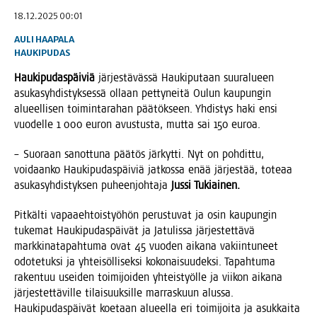
18.12.2025 00:01
AULI HAAPALA
HAUKIPUDAS
Hau­ki­pu­das­päi­viä
jär­jes­tä­väs­sä Hau­ki­pu­taan suur­alu­een
asu­ka­syh­dis­tyk­ses­sä ollaan pet­ty­nei­tä Oulun kau­pun­gin
alu­eel­li­sen toi­min­ta­ra­han pää­tök­seen. Yhdis­tys haki ensi
vuo­del­le 1 000 euron avus­tus­ta, mut­ta sai 150 euroa.
– Suo­raan sanot­tu­na pää­tös jär­kyt­ti. Nyt on poh­dit­tu,
voi­daan­ko Hau­ki­pu­das­päi­viä jat­kos­sa enää jär­jes­tää, tote­aa
asu­ka­syh­dis­tyk­sen puheen­joh­ta­ja
Jus­si Tukiainen.
Pit­käl­ti vapaa­eh­tois­työ­hön perus­tu­vat ja osin kau­pun­gin
tuke­mat Hau­ki­pu­das­päi­vät ja Jatu­lis­sa jär­jes­tet­tä­vä
mark­ki­na­ta­pah­tu­ma ovat 45 vuo­den aika­na vakiin­tu­neet
odo­te­tuk­si ja yhtei­söl­li­sek­si koko­nai­suu­dek­si. Tapah­tu­ma
raken­tuu usei­den toi­mi­joi­den yhteis­työl­le ja vii­kon aika­na
jär­jes­tet­tä­vil­le tilai­suuk­sil­le mar­ras­kuun alus­sa.
Hau­ki­pu­das­päi­vät koe­taan alu­eel­la eri toi­mi­joi­ta ja asuk­kai­ta