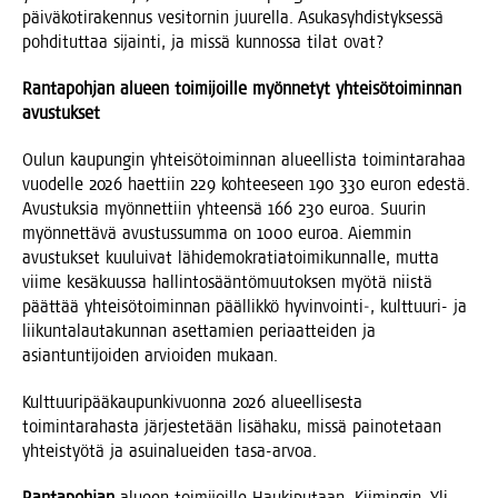
päi­vä­ko­ti­ra­ken­nus vesi­tor­nin juu­rel­la. Asu­ka­syh­dis­tyk­ses­sä
poh­di­tut­taa sijain­ti, ja mis­sä kun­nos­sa tilat ovat?
Ran­ta­poh­jan alu­een toi­mi­joil­le myön­ne­tyt yhtei­sö­toi­min­nan
avustukset
Oulun kau­pun­gin yhtei­sö­toi­min­nan alu­eel­lis­ta toi­min­ta­ra­haa
vuo­del­le 2026 haet­tiin 229 koh­tee­seen 190 330 euron edes­tä.
Avus­tuk­sia myön­net­tiin yhteen­sä 166 230 euroa. Suu­rin
myön­net­tä­vä avus­tus­sum­ma on 1000 euroa. Aiem­min
avus­tuk­set kuu­lui­vat lähi­de­mo­kra­tia­toi­mi­kun­nal­le, mut­ta
vii­me kesä­kuus­sa hal­lin­to­sään­tö­muu­tok­sen myö­tä niis­tä
päät­tää yhtei­sö­toi­min­nan pääl­lik­kö hyvinvointi‑, kult­tuu­ri- ja
lii­kun­ta­lau­ta­kun­nan aset­ta­mien peri­aat­tei­den ja
asian­tun­ti­joi­den arvioi­den mukaan.
Kult­tuu­ri­pää­kau­pun­ki­vuon­na 2026 alu­eel­li­ses­ta
toi­min­ta­ra­has­ta jär­jes­te­tään lisä­ha­ku, mis­sä pai­no­te­taan
yhteis­työ­tä ja asui­na­luei­den tasa-arvoa.
Ran­ta­poh­jan
alu­een toi­mi­joil­le Hau­ki­pu­taan, Kii­min­gin, Yli-