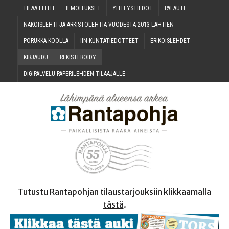
TILAA LEH­TI
ILMOI­TUK­SET
YHTEYS­TIE­DOT
PALAU­TE
NÄKÖIS­LEH­TI JA ARKIS­TO­LEH­TIÄ VUO­DES­TA 2013 LÄHTIEN
PORUK­KA KOOLLA
IIN KUN­TA­TIE­DOT­TEET
ERI­KOIS­LEH­DET
KIR­JAU­DU
REKIS­TE­RÖI­DY
DIGI­PAL­VE­LU PAPE­RI­LEH­DEN TILAAJALLE
Tutustu Rantapohjan tilaustarjouksiin klikkaamalla
tästä
.