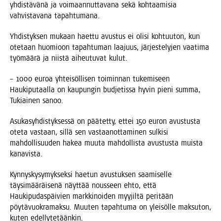
yhdis­tä­vä­nä ja voi­maan­nut­ta­va­na sekä koh­taa­mi­sia
vah­vis­ta­va­na tapahtumana.
Yhdis­tyk­sen mukaan haet­tu avus­tus ei oli­si koh­tuu­ton, kun
ote­taan huo­mioon tapah­tu­man laa­juus, jär­jes­te­ly­jen vaa­ti­ma
työ­mää­rä ja niis­tä aiheu­tu­vat kulut.
– 1000 euroa yhtei­söl­li­sen toi­min­nan tuke­mi­seen
Hau­ki­pu­taal­la on kau­pun­gin bud­je­tis­sa hyvin pie­ni sum­ma,
Tukiai­nen sanoo.
Asu­ka­syh­dis­tyk­ses­sä on pää­tet­ty, ettei 150 euron avus­tus­ta
ote­ta vas­taan, sil­lä sen vas­taa­not­ta­mi­nen sul­ki­si
mah­dol­li­suu­den hakea muu­ta mah­dol­lis­ta avus­tus­ta muis­ta
kanavista.
Kyn­nys­ky­sy­myk­sek­si hae­tun avus­tuk­sen saa­mi­sel­le
täy­si­mää­räi­se­nä näyt­tää nous­seen ehto, että
Hau­ki­pu­das­päi­vien mark­ki­noi­den myy­jil­tä peri­tään
pöy­tä­vuo­kra­mak­su. Muu­ten tapah­tu­ma on ylei­söl­le mak­su­ton,
kuten edellytetäänkin.