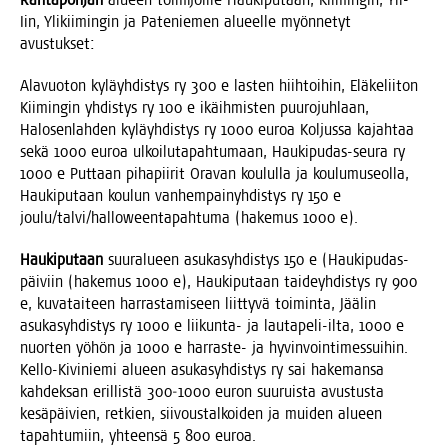
Iin, Yli­kii­min­gin ja Pate­nie­men alu­eel­le myön­ne­tyt
avustukset:
Ala­vuo­ton kyläyh­dis­tys ry 300 e las­ten hiih­toi­hin, Elä­ke­lii­ton
Kii­min­gin yhdis­tys ry 100 e ikäih­mis­ten puu­ro­juh­laan,
Halo­sen­lah­den kyläyh­dis­tys ry 1000 euroa Kol­jus­sa kajah­taa
sekä 1000 euroa ulkoi­lu­ta­pah­tu­maan, Hau­ki­pu­das-seu­ra ry
1000 e Put­taan piha­pii­rit Ora­van kou­lul­la ja kou­lu­museol­la,
Hau­ki­pu­taan kou­lun van­hem­pai­nyh­dis­tys ry 150 e
joulu/talvi/halloweentapahtuma (hake­mus 1000 e).
Hau­ki­pu­taan
suur­alu­een asu­ka­syh­dis­tys 150 e (Hau­ki­pu­das-
päi­viin (hake­mus 1000 e), Hau­ki­pu­taan tai­deyh­dis­tys ry 900
e, kuva­tai­teen har­ras­ta­mi­seen liit­ty­vä toi­min­ta, Jää­lin
asu­ka­syh­dis­tys ry 1000 e lii­kun­ta- ja lau­ta­pe­li-ilta, 1000 e
nuor­ten yöhön ja 1000 e har­ras­te- ja hyvin­voin­ti­mes­sui­hin.
Kel­lo-Kivi­nie­mi alu­een asu­ka­syh­dis­tys ry sai hake­man­sa
kah­dek­san eril­lis­tä 300‑1000 euron suu­ruis­ta avus­tus­ta
kesä­päi­vien, ret­kien, sii­vous­tal­koi­den ja mui­den alu­een
tapah­tu­miin, yhteen­sä 5 800 euroa.