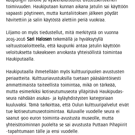
toi­mi­vuu­den. Hau­ki­pu­taan kun­nan aika­na Jatu­lin sai käyt­töön
vapaas­ti pöy­ti­neen, mut­ta kun­ta­lii­tok­sen jäl­keen pöy­dät
hävi­tet­tiin ja salin käy­tös­tä alet­tiin periä vuokraa.
Lil­ja­mo on myös tie­dus­tel­lut, mitä mer­ki­tys­tä on vuon­na
2015–2016
Sari Halo­sen
teke­mäl­lä ja hyväk­sy­tyl­lä
val­tuus­toa­loit­teel­la, että kau­pun­ki antaa Jatu­lin käyt­töön
veloi­tuk­set­ta tukeak­seen arvo­kas­ta yhtei­söl­lis­tä toi­min­taa
Haukiputaalla.
Hau­ki­pu­taal­la ihme­tel­lään myös kult­tuu­ri­puo­len avus­tus­ten
peri­aat­tei­ta. Kult­tuu­ria­vus­tuk­sil­la tue­taan pää­sään­töi­ses­ti
ammat­ti­mais­ta tai­teel­lis­ta toi­min­taa, mikä on tär­ke­ää,
mut­ta esi­mer­kik­si koti­seu­tu­museo­ta yllä­pi­tä­vä Hau­ki­pu­das-
seu­ra näh­dään asu­kas- ja kyläyh­dis­tys­ten kate­go­ri­aan
kuu­lu­vak­si. Tämä tar­koit­taa, että Oulun kult­tuu­ri­pal­ve­lut eivät
tue koti­seu­tu­museo­toi­min­taa. Kulu­val­le vuo­del­le seu­ra ei
saa­nut 900 euron toi­min­ta-avus­tus­ta museol­le, mut­ta
yhtei­sö­toi­min­nan puo­lel­ta se sai avus­tus­ta Put­taan Piha­pii­rit
‑tapah­tu­maan täl­le ja ensi vuodelle.