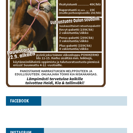
FACE­BOOK
INS­TA­GRAM