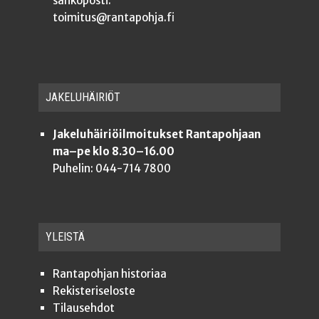
sähköposti:
toimitus@rantapohja.fi
JAKE­LU­HÄI­RIÖT
Jakeluhäiriöilmoitukset Rantapohjaan
ma–pe klo 8.30–16.00
Puhelin: 044-714 7800
YLEISTÄ
Ran­ta­poh­jan historiaa
Rekis­te­ri­se­los­te
Tilauseh­dot