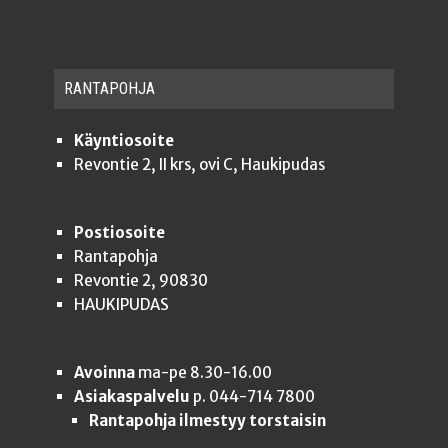
RAN­TA­POH­JA
Käyntiosoite
Revontie 2, II krs, ovi C, Haukipudas
Postiosoite
Rantapohja
Revontie 2, 90830
HAUKIPUDAS
Avoinna
ma-pe 8.30-16.00
Asiakaspalvelu
p. 044-714 7800
Rantapohja ilmestyy torstaisin