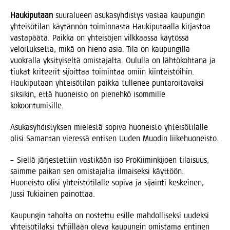
Hau­ki­pu­taan
suur­alu­een asu­ka­syh­dis­tys vas­taa kau­pun­gin
yhtei­sö­ti­lan käy­tän­nön toi­min­nas­ta Hau­ki­pu­taal­la kir­jas­toa
vas­ta­pää­tä. Paik­ka on yhtei­sö­jen vilk­kaas­sa käy­tös­sä
veloi­tuk­set­ta, mikä on hie­no asia. Tila on kau­pun­gil­la
vuo­kral­la yksi­tyi­sel­tä omis­ta­jal­ta. Oulul­la on läh­tö­koh­ta­na ja
tiu­kat kri­tee­rit sijoit­taa toi­min­taa omiin kiin­teis­töi­hin.
Hau­ki­pu­taan yhtei­sö­ti­lan paik­ka tul­le­nee pun­ta­roi­ta­vak­si
sik­si­kin, että huo­neis­to on pie­neh­kö isom­mil­le
kokoontumisille.
Asu­ka­syh­dis­tyk­sen mie­les­tä sopi­va huo­neis­to yhtei­sö­ti­lal­le
oli­si Saman­tan vie­res­sä enti­sen Uuden Muo­din liikehuoneisto.
– Siel­lä jär­jes­tet­tiin vas­ti­kään iso Pro­Kii­min­ki­joen tilai­suus,
saim­me pai­kan sen omis­ta­jal­ta ilmai­sek­si käyt­töön.
Huo­neis­to oli­si yhteis­tö­ti­lal­le sopi­va ja sijain­ti kes­kei­nen,
Jus­si Tukiai­nen painottaa.
Kau­pun­gin tahol­ta on nos­tet­tu esil­le mah­dol­li­sek­si uudek­si
yhtei­sö­ti­lak­si tyh­jil­lään ole­va kau­pun­gin omis­ta­ma enti­nen