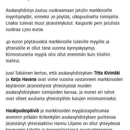
Asu­ka­syh­dis­tys jou­tuu vuo­kraa­maan Jatu­lin mark­ki­noil­le
myyn­ti­pöy­dät, vii­mek­si 70 pöy­tää, ulko­puo­li­sel­ta toi­mi­jal­ta.
Lisäk­si tule­vat muut jär­jes­te­ly­ku­lut. Kau­pun­ki perii Jatu­lis­ta
vuo­kraa 1700 euroa.
40 euron pöy­tä­vuo­kra mark­ki­noil­le tule­vil­le myy­jil­le ja
yhtei­söil­le ei ollut tänä vuon­na kyn­nys­ky­sy­mys.
Kiin­nos­tu­nei­ta myy­jiä oli­si ollut enem­män kuin tiloi­hin
mahtui.
Jus­si Tukiai­nen ker­too, että asu­ka­syh­dis­tyk­sen
Tit­ta Kivi­mä­ki
ja
Kat­ja Hava­na
ovat vii­me vuo­si­na vas­tan­neet mark­ki­noi­den
käy­tän­nön jär­jes­te­lyis­tä yhteis­työs­sä mui­den
asu­ka­syh­dis­tyk­sen toi­mi­joi­den kans­sa, ja monet eri tahot
ovat olleet avu­liai­ta yhteis­työ­hön kulu­jen minimoimiseksi.
Hau­ki­pu­das­päi­viä
ja mark­ki­noi­den myy­jäis­ta­pah­tu­maa
aiem­min pit­kään Kir­kon­ky­län asu­ka­syh­dis­tyk­sen puit­teis­sa
jär­jes­tä­nyt yhtei­sö­ak­tii­vi Han­nu Lil­ja­mo on ollut yhtey­des­sä
kau­pun­gin tahol­le ja kysee­na­lais­ta­nut avus­tus­kri­tee­rien