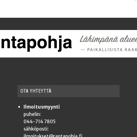
OTA YHTEYT­TÄ
Ilmoitusmyynti
puhelin:
044-714 7805
sähköposti:
ilmoitukset@rantapohja.fi