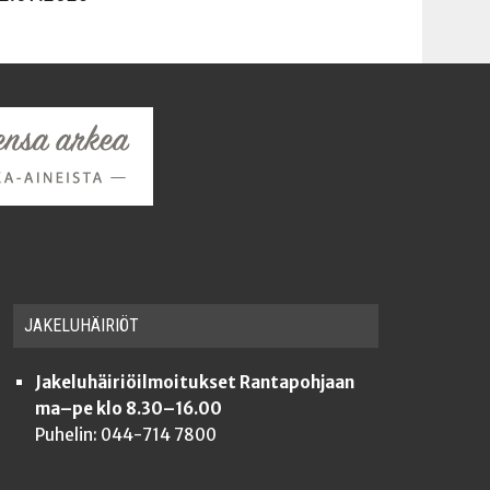
JAKE­LU­HÄI­RIÖT
Jakeluhäiriöilmoitukset Rantapohjaan
ma–pe klo 8.30–16.00
Puhelin: 044-714 7800