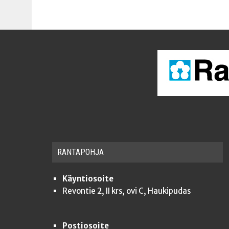
RAN­TA­POH­JA
Käyntiosoite
Revontie 2, II krs, ovi C, Haukipudas
Postiosoite