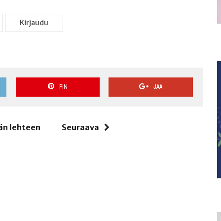
Kir­jau­du
PIN
JAA
än lehteen
Seuraava