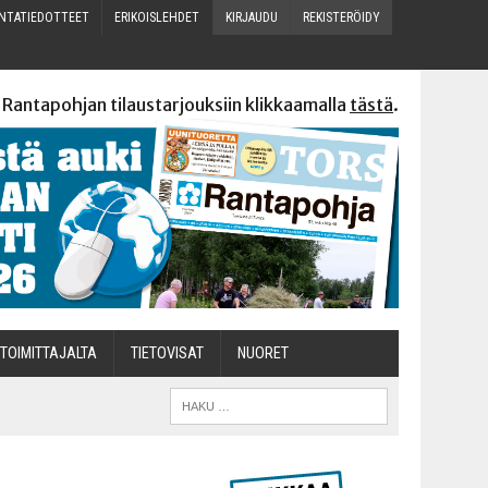
N­TA­TIE­DOT­TEET
ERI­KOIS­LEH­DET
KIR­JAU­DU
REKIS­TE­RÖI­DY
 Rantapohjan tilaustarjouksiin klikkaamalla
tästä
.
TOI­MIT­TA­JAL­TA
TIETOVISAT
NUO­RET