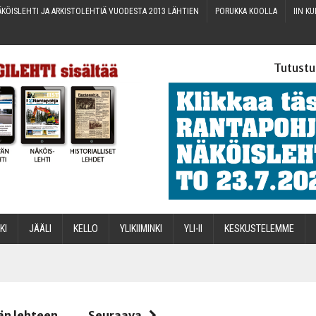
KÖIS­LEH­TI JA ARKIS­TO­LEH­TIÄ VUO­DES­TA 2013 LÄHTIEN
PORUK­KA KOOLLA
IIN KU
Tutustu
­KI
JÄÄ­LI
KEL­LO
YLI­KII­MIN­KI
YLI-II
KES­KUS­TE­LEM­ME
STA
än lehteen
Seuraava