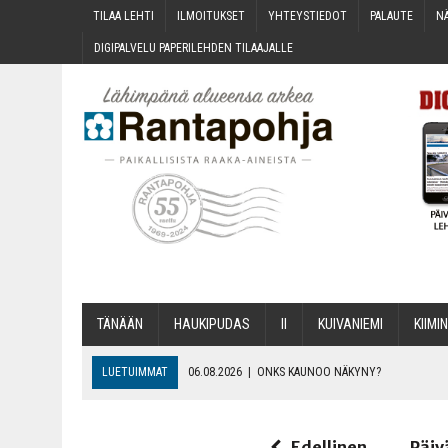
TILAA LEH­TI
ILMOI­TUK­SET
YHTEYS­TIE­DOT
PALAU­TE
NÄ
DIGI­PAL­VE­LU PAPE­RI­LEH­DEN TILAAJALLE
TÄNÄÄN
HAU­KI­PU­DAS
II
KUI­VA­NIE­MI
KII­MIN
LUETUIMMAT
06.08.2026
|
ONKS KAU­NOO NÄKYNY?
06.08.2026
|
MAKA­RO­NI­LAA­TI­KOL­LA ARKEEN
06.08.2026
|
OPIN­TOI­HIN KAN­SA­LAIS­OPIS­TOS­SA VOI SAA­DA AVUSTU
Edellinen
Päiv