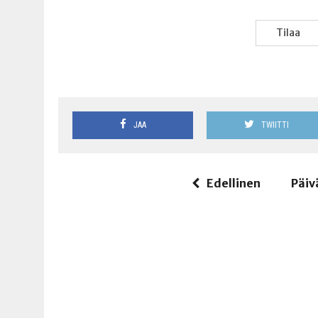
Tilaa
JAA
TWIITTI
Edellinen
Päiv