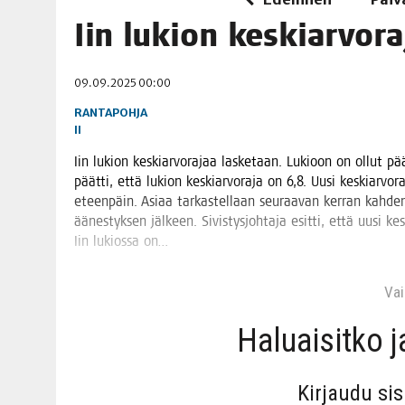
06.08.2026
|
TOI­VEI­DEN KOTI IISTÄ!
Iin lukion kes­kiar­vo­
06.08.2026
|
KII­MIN­KI­PÄI­VÄT JÄR­JES­TE­TÄÄN PERIN­TEI­TÄ KUNNIOIT
09.09.2025 00:00
RANTAPOHJA
II
Iin lukion kes­kiar­vo­ra­jaa las­ke­taan. Lukioon on ollut pää­s
päät­ti, että lukion kes­kiar­vo­ra­ja on 6,8. Uusi kes­kiar­vo­
eteen­päin. Asi­aa tar­kas­tel­laan seu­raa­van ker­ran kah­den 
äänes­tyk­sen jäl­keen. Sivis­tys­joh­ta­ja esit­ti, että uusi ke
Iin lukios­sa on…
Vain
Haluai­sit­ko 
Kir­jau­du si