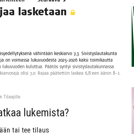
ra­jaa lasketaan
TAEN
ye­del­ly­tyk­se­nä vähin­tään kes­kiar­vo 7,3. Sivis­tys­lau­ta­kun­ta
ra­ja on voi­mas­sa luku­vuo­des­ta 2025–2026 kak­si toi­mi­kaut­ta
luku­vuo­den kulut­tua. Pää­tös syn­tyi sivis­tys­lau­ta­kun­nas­sa
s­kiar­vo­ra­ja oli­si 7,0. Rajaa pää­tet­tiin las­kea 6,8:een äänin 8–1.
 Tilaa­jil­le
jat­kaa lukemista?
sään tai tee tilaus