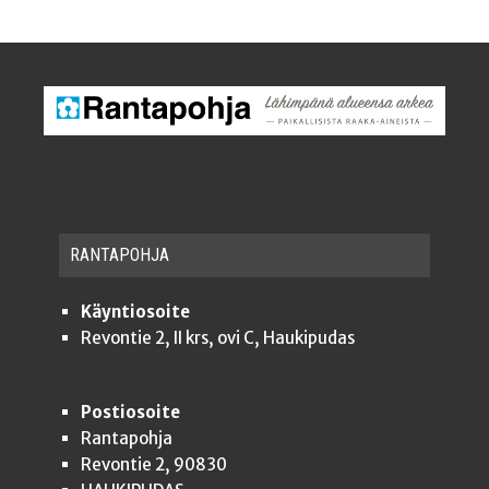
RAN­TA­POH­JA
Käyntiosoite
Revontie 2, II krs, ovi C, Haukipudas
Postiosoite
Rantapohja
Revontie 2, 90830