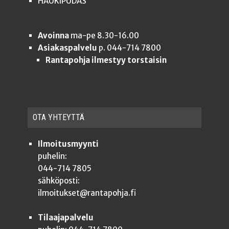
HAUKIPUDAS
Avoinna
ma-pe 8.30-16.00
Asiakaspalvelu
p. 044-714 7800
Rantapohja ilmestyy torstaisin
OTA YHTEYT­TÄ
Ilmoitusmyynti
puhelin:
044-714 7805
sähköposti:
ilmoitukset@rantapohja.fi
Tilaajapalvelu