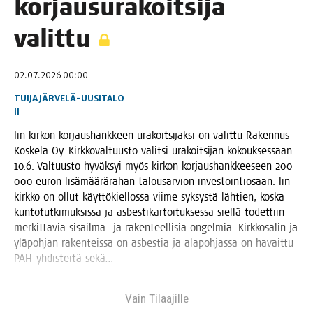
kor­jausu­ra­koit­si­ja
valittu
02.07.2026 00:00
TUIJA JÄRVELÄ-UUSITALO
II
Iin kir­kon kor­jaus­hank­keen ura­koit­si­jak­si on valit­tu Raken­nus-
Kos­ke­la Oy. Kirk­ko­val­tuus­to valit­si ura­koit­si­jan kokouk­ses­saan
10.6. Val­tuus­to hyväk­syi myös kir­kon kor­jaus­hank­kee­seen 200
000 euron lisä­mää­rä­ra­han talous­ar­vion inves­toin­tio­saan. Iin
kirk­ko on ollut käyt­tö­kiel­los­sa vii­me syk­sys­tä läh­tien, kos­ka
kun­to­tut­ki­muk­sis­sa ja asbes­ti­kar­toi­tuk­ses­sa siel­lä todet­tiin
mer­kit­tä­viä sisäil­ma- ja raken­teel­li­sia ongel­mia. Kirk­ko­sa­lin ja
ylä­poh­jan raken­teis­sa on asbes­tia ja ala­poh­jas­sa on havait­tu
PAH-yhdis­tei­tä sekä…
Vain Tilaa­jil­le