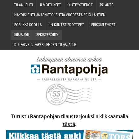
TILAA LEH­TI
ILMOI­TUK­SET
YHTEYS­TIE­DOT
PALAU­TE
NÄKÖIS­LEH­TI JA ARKIS­TO­LEH­TIÄ VUO­DES­TA 2013 LÄHTIEN
PORUK­KA KOOLLA
IIN KUN­TA­TIE­DOT­TEET
ERI­KOIS­LEH­DET
KIR­JAU­DU
REKIS­TE­RÖI­DY
DIGI­PAL­VE­LU PAPE­RI­LEH­DEN TILAAJALLE
Tutustu Rantapohjan tilaustarjouksiin klikkaamalla
tästä
.