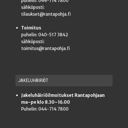
puhelin: 044-714 7800
sähköposti:
tilaukset@rantapohja.fi
Toimitus
puhelin: 040-517 3842
sähköposti:
toimitus@rantapohja.fi
JAKE­LU­HÄI­RIÖT
Jakeluhäiriöilmoitukset Rantapohjaan
ma–pe klo 8.30–16.00
Puhelin: 044-714 7800