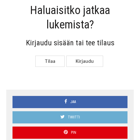
Haluai­sit­ko jat­kaa
lukemista?
Kir­jau­du sisään tai tee tilaus
Tilaa
Kir­jau­du
JAA
TWIITTI
PIN