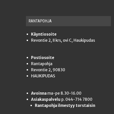
RAN­TA­POH­JA
Käyntiosoite
Revontie 2, II krs, ovi C, Haukipudas
Postiosoite
Rantapohja
Revontie 2, 90830
HAUKIPUDAS
Avoinna
ma-pe 8.30-16.00
Asiakaspalvelu
p. 044-714 7800
Rantapohja ilmestyy torstaisin