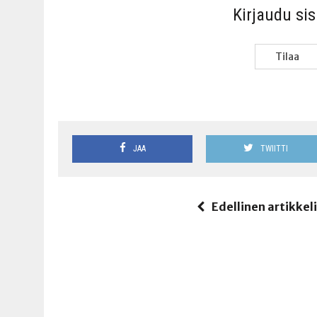
Kir­jau­du si
Tilaa
JAA
TWIITTI
Edellinen artikkel