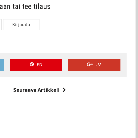
sään tai tee tilaus
Kir­jau­du
PIN
JAA
i
Seuraava Artikkeli