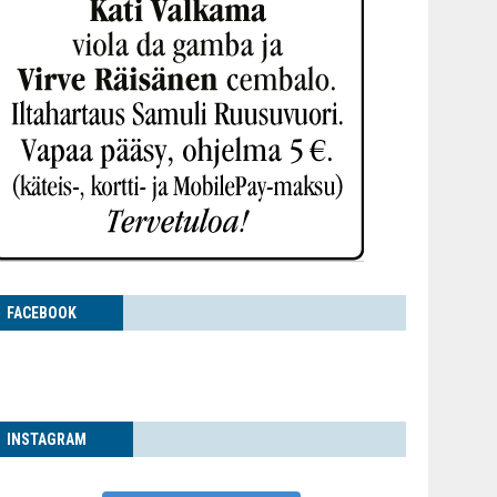
FACE­BOOK
INS­TA­GRAM