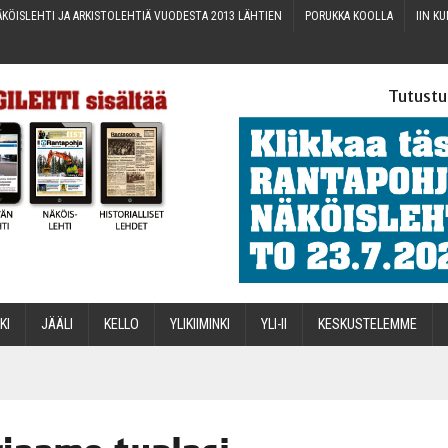
KÖIS­LEH­TI JA ARKIS­TO­LEH­TIÄ VUO­DES­TA 2013 LÄHTIEN
PORUK­KA KOOLLA
IIN KU
Tutustu
­KI
JÄÄ­LI
KEL­LO
YLI­KII­MIN­KI
YLI-II
KES­KUS­TE­LEM­ME
STA