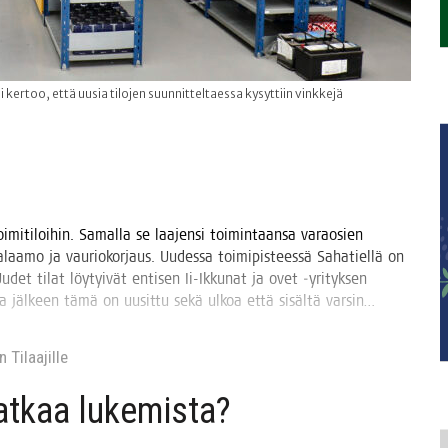
ertoo, että uusia tilojen suunnitteltaessa kysyttiin vinkkejä
mi­ti­loi­hin. Samal­la se laa­jen­si toi­min­taan­sa varao­sien
a­laa­mo ja vau­rio­kor­jaus. Uudes­sa toi­mi­pis­tees­sä Saha­tiel­lä on
Uudet tilat löy­tyi­vät enti­sen Ii-Ikku­nat ja ovet ‑yri­tyk­sen
jon­ka jäl­keen tämä on uusit­tu sekä ulkoa että sisäl­tä varsin…
 Tilaa­jil­le
jat­kaa lukemista?