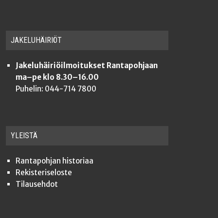
JAKE­LU­HÄI­RIÖT
Jakeluhäiriöilmoitukset Rantapohjaan
ma–pe klo 8.30–16.00
Puhelin: 044-714 7800
YLEISTÄ
Ran­ta­poh­jan historiaa
Rekis­te­ri­se­los­te
Tilauseh­dot