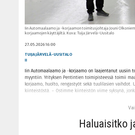
Iin Automaalaamo ja -korjaamon toimitusjohtaja Jouni Olkoniemi k
korjaamojen käyttäjiltä. Kuva: Tuija Järvelä-Uusitalo
27.05.2026 16:00
TUIJA JÄRVELÄ-UUSITALO
II
Iin Auto­maa­laa­mo ja ‑kor­jaa­mo on laa­jen­ta­nut uusiin toi­
myyn­tiin. Yri­tyk­sen Pen­tin­tien toi­mi­pis­tees­sä toi­mii ma
kor­jaa­mo, huol­to, ren­gas­työt sekä tuu­li­la­sien vaih­dot. 
kiin­teis­tös­tä. – Ostim­me kiin­teis­tön vii­me syk­sy­nä, 
Vain
Haluai­sit­ko 