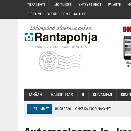
TILAA LEH­TI
ILMOI­TUK­SET
YHTEYS­TIE­DOT
PALAU­TE
NÄ
DIGI­PAL­VE­LU PAPE­RI­LEH­DEN TILAAJALLE
TÄNÄÄN
HAU­KI­PU­DAS
II
KUI­VA­NIE­MI
KII­MIN
LUETUIMMAT
06.08.2026
|
ONKS KAU­NOO NÄKYNY?
06.08.2026
|
MAKA­RO­NI­LAA­TI­KOL­LA ARKEEN
06.08.2026
|
OPIN­TOI­HIN KAN­SA­LAIS­OPIS­TOS­SA VOI SAA­DA AVUSTU