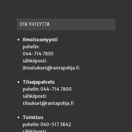
OTA YHTEYT­TÄ
Ilmoitusmyynti
puhelin:
044-714 7805
sähköposti:
ilmoitukset@rantapohja.fi
Tilaajapalvelu
puhelin: 044-714 7800
sähköposti:
tilaukset@rantapohja.fi
Toimitus
puhelin: 040-517 3842
sähköposti: