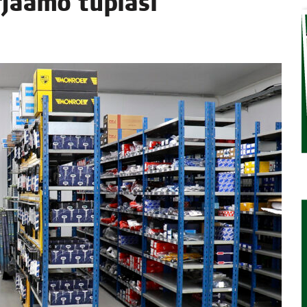
­jaa­mo tupla­si
TAEN