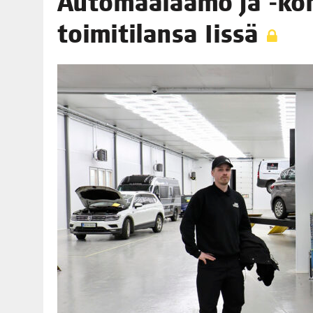
Auto­maa­laa­mo ja ‑kor
06.08.2026
|
TOI­VEI­DEN KOTI IISTÄ!
toi­mi­ti­lan­sa Iissä
06.08.2026
|
KII­MIN­KI­PÄI­VÄT JÄR­JES­TE­TÄÄN PERIN­TEI­TÄ KUNNIOIT