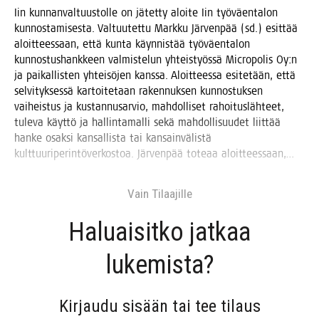
Iin kun­nan­val­tuus­tol­le on jätet­ty aloi­te Iin työ­väen­ta­lon
kun­nos­ta­mi­ses­ta. Val­tuu­tet­tu Mark­ku Jär­ven­pää (sd.) esit­tää
aloit­tees­saan, että kun­ta käyn­nis­tää työ­väen­ta­lon
kun­nos­tus­hank­keen val­mis­te­lun yhteis­työs­sä Mic­ro­po­lis Oy:n
ja pai­kal­lis­ten yhtei­sö­jen kans­sa. Aloit­tees­sa esi­te­tään, että
sel­vi­tyk­ses­sä kar­toi­te­taan raken­nuk­sen kun­nos­tuk­sen
vai­heis­tus ja kus­tan­nusar­vio, mah­dol­li­set rahoi­tus­läh­teet,
tule­va käyt­tö ja hal­lin­ta­mal­li sekä mah­dol­li­suu­det liit­tää
han­ke osak­si kan­sal­lis­ta tai kan­sain­vä­lis­tä
kult­tuu­ri­pe­rin­tö­ver­kos­toa. Jär­ven­pää tote­aa aloitteessaan,…
Vain Tilaa­jil­le
Haluai­sit­ko jat­kaa
lukemista?
Kir­jau­du sisään tai tee tilaus