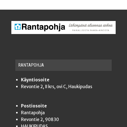
RAN­TA­POH­JA
Käyntiosoite
Revontie 2, II krs, ovi C, Haukipudas
Postiosoite
Rantapohja
Revontie 2, 90830
HAUKIPUDAS