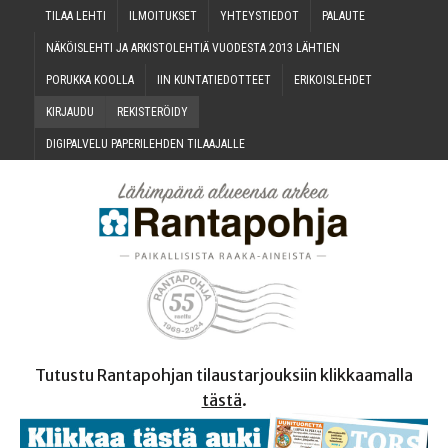
TILAA LEH­TI
ILMOI­TUK­SET
YHTEYS­TIE­DOT
PALAU­TE
NÄKÖIS­LEH­TI JA ARKIS­TO­LEH­TIÄ VUO­DES­TA 2013 LÄHTIEN
PORUK­KA KOOLLA
IIN KUN­TA­TIE­DOT­TEET
ERI­KOIS­LEH­DET
KIR­JAU­DU
REKIS­TE­RÖI­DY
DIGI­PAL­VE­LU PAPE­RI­LEH­DEN TILAAJALLE
Tutustu Rantapohjan tilaustarjouksiin klikkaamalla
tästä
.