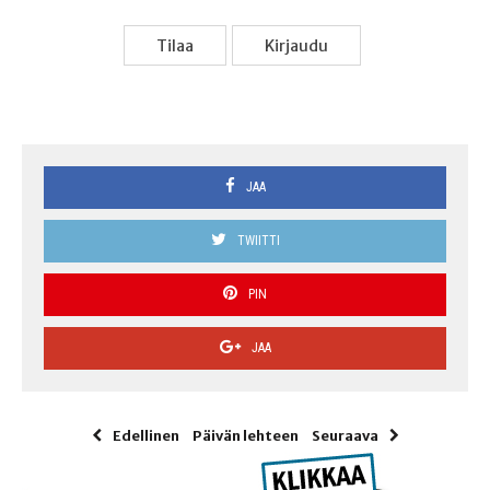
Tilaa
Kir­jau­du
JAA
TWIITTI
PIN
JAA
Edellinen
Päivän lehteen
Seuraava