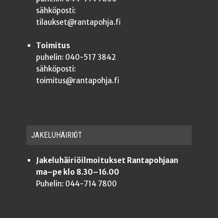
sähköposti:
tilaukset@rantapohja.fi
Toimitus
puhelin: 040-517 3842
sähköposti:
toimitus@rantapohja.fi
JAKE­LU­HÄI­RIÖT
Jakeluhäiriöilmoitukset Rantapohjaan
ma–pe klo 8.30–16.00
Puhelin: 044-714 7800