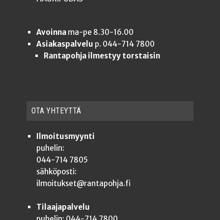
Avoinna
ma-pe 8.30-16.00
Asiakaspalvelu
p. 044-714 7800
Rantapohja ilmestyy torstaisin
OTA YHTEYT­TÄ
Ilmoitusmyynti
puhelin:
044-714 7805
sähköposti:
ilmoitukset@rantapohja.fi
Tilaajapalvelu
puhelin: 044-714 7800