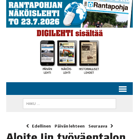
Edellinen
Päivän lehteen
Seuraava
Aloi­te Iin työ­väen­ta­lon