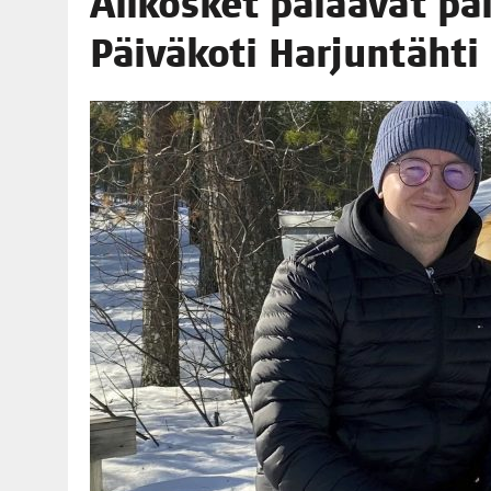
Ali­kos­ket palaa­vat päi­vä
06.08.2026
|
TOI­VEI­DEN KOTI IISTÄ!
Päi­vä­ko­ti Har­jun­täh
06.08.2026
|
KII­MIN­KI­PÄI­VÄT JÄR­JES­TE­TÄÄN PERIN­TEI­TÄ KUNNIOIT