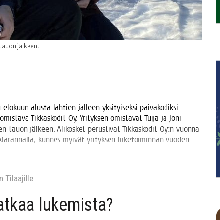
 tauon jälkeen.
u elo­kuun alus­ta läh­tien jäl­leen yksi­tyi­sek­si päi­vä­ko­dik­si.
ön omis­ta­va Tik­kas­ko­dit Oy. Yri­tyk­sen omis­ta­vat Tui­ja ja Joni
uo­den tauon jäl­keen. Ali­kos­ket perus­ti­vat Tik­kas­ko­dit Oy:n vuon­na
 Ala­ran­nal­la, kun­nes myi­vät yri­tyk­sen lii­ke­toi­min­nan vuo­den
 Tilaa­jil­le
jat­kaa lukemista?