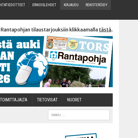
N­TA­TIE­DOT­TEET
ERI­KOIS­LEH­DET
KIR­JAU­DU
REKIS­TE­RÖI­DY
 Rantapohjan tilaustarjouksiin klikkaamalla
tästä
.
TOI­MIT­TA­JAL­TA
TIETOVISAT
NUO­RET