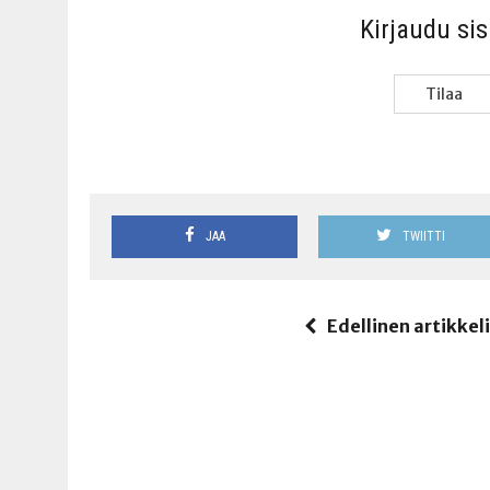
Kir­jau­du si
Tilaa
JAA
TWIITTI
Edellinen artikkel