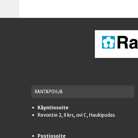
RAN­TA­POH­JA
Käyntiosoite
Revontie 2, II krs, ovi C, Haukipudas
Postiosoite