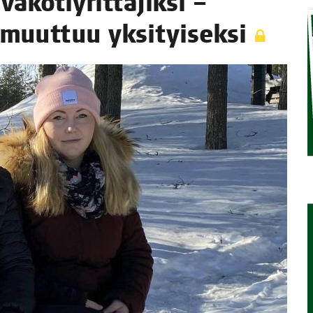
­ko­tiy­rit­tä­jik­si –
­ti muut­tuu yksityiseksi
TAEN