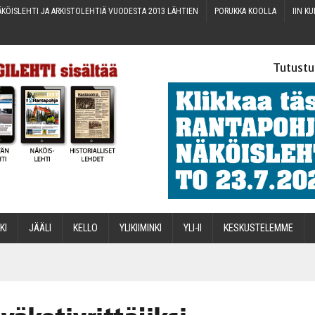
KÖIS­LEH­TI JA ARKIS­TO­LEH­TIÄ VUO­DES­TA 2013 LÄHTIEN
PORUK­KA KOOLLA
IIN KU
Tutustu
­KI
JÄÄ­LI
KEL­LO
YLI­KII­MIN­KI
YLI-II
KES­KUS­TE­LEM­ME
STA