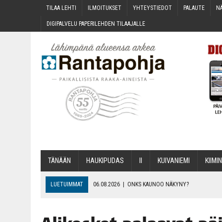
TILAA LEH­TI
ILMOI­TUK­SET
YHTEYS­TIE­DOT
PALAU­TE
NÄ
DIGI­PAL­VE­LU PAPE­RI­LEH­DEN TILAAJALLE
TÄNÄÄN
HAU­KI­PU­DAS
II
KUI­VA­NIE­MI
KII­MIN
LUETUIMMAT
06.08.2026
|
ONKS KAU­NOO NÄKYNY?
06.08.2026
|
MAKA­RO­NI­LAA­TI­KOL­LA ARKEEN
06.08.2026
|
OPIN­TOI­HIN KAN­SA­LAIS­OPIS­TOS­SA VOI SAA­DA AVUSTU