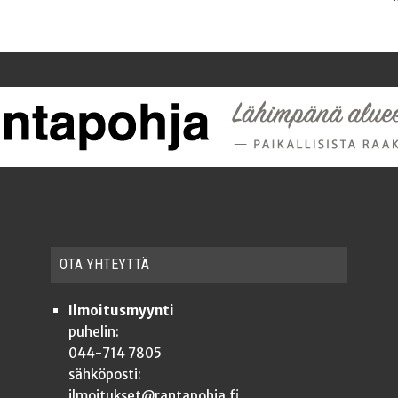
OTA YHTEYT­TÄ
Ilmoitusmyynti
puhelin:
044-714 7805
sähköposti:
ilmoitukset@rantapohja.fi