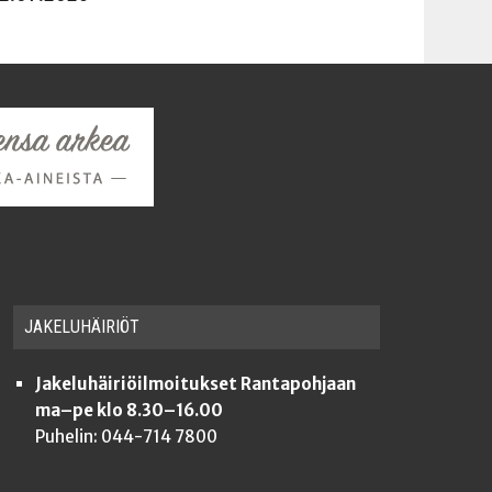
JAKE­LU­HÄI­RIÖT
Jakeluhäiriöilmoitukset Rantapohjaan
ma–pe klo 8.30–16.00
Puhelin: 044-714 7800