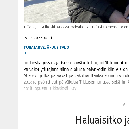
Tuija ja Joni Alikoski palaavat päiväkotiyrittäjiksi kolmen vuoden
15.03.2022 00:01
TUIJA JÄRVELÄ-UUSITALO
II
Iin Lies­har­jus­sa sijait­se­va päi­vä­ko­ti Har­jun­täh­ti muut­tu
Päi­vä­ko­tiy­rit­tä­jä­nä sii­nä aloit­taa päi­vä­ko­din kiin­teis­t
Ali­kos­ki, jot­ka palaa­vat päi­vä­ko­tiy­rit­tä­jik­si kol­men v
2013 ja pyö­rit­ti­vät päi­vä­ko­tia Tik­ka­sen­har­jus­sa sekä Iin
2018 lopus­sa. Tik­kas­ko­dit Oy…
Vain
Haluai­sit­ko 