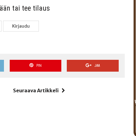
sään tai tee tilaus
Kir­jau­du
PIN
JAA
i
Seuraava Artikkeli